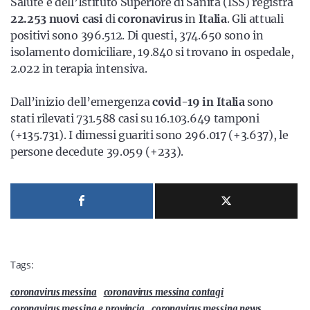
Salute e dell’Istituto Superiore di Sanità (ISS) registra
22.253 nuovi casi
di
coronavirus
in
Italia
. Gli attuali
positivi sono 396.512. Di questi, 374.650 sono in
isolamento domiciliare, 19.840 si trovano in ospedale,
2.022 in terapia intensiva.
Dall’inizio dell’emergenza
covid-19 in Italia
sono
stati rilevati 731.588 casi su 16.103.649 tamponi
(+135.731). I dimessi guariti sono 296.017 (+3.637), le
persone decedute 39.059 (+233).
Tags:
coronavirus messina
coronavirus messina contagi
coronavirus messina e provincia
coronavirus messina news