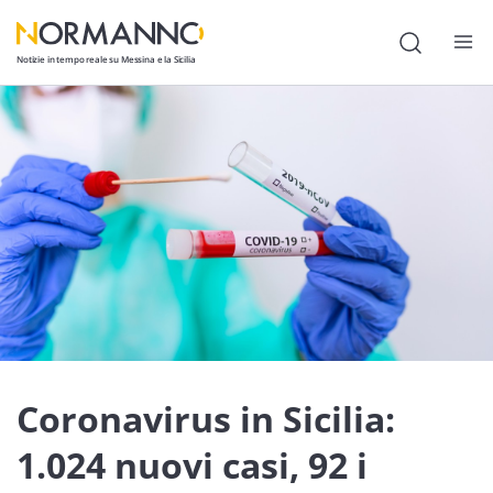
Notizie in tempo reale su Messina e la Sicilia
Attualità
Cronaca
Politica
Cultura
Lavoro
Società
Economia
Coronavirus in Sicilia:
Sport
1.024 nuovi casi, 92 i