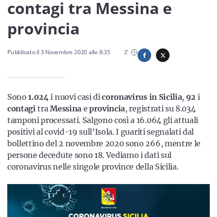
Sicilia
contagi tra Messina e
provincia
Servizi
Pubblicato il
3 Novembre 2020
alle
8:35
2
'
Sono
1.024
i nuovi casi di
coronavirus in Sicilia
,
92
i
Resta sempre aggiornato con le ultime news, iscriviti alla
contagi
tra
Messina
e
provincia
, registrati su 8.034
nostra newsletter
tamponi processati. Salgono così a 16.064 gli attuali
positivi al covid-19 sull’Isola. I guariti segnalati dal
Iscriviti
bollettino del 2 novembre 2020 sono 266, mentre le
persone decedute sono 18. Vediamo i dati sul
coronavirus nelle singole province della Sicilia.