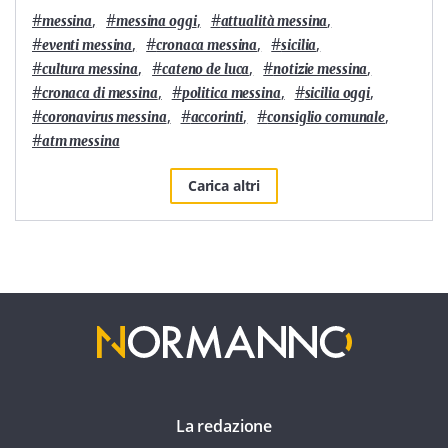
#
,
#
,
#
,
messina
messina oggi
attualità messina
#
,
#
,
#
,
eventi messina
cronaca messina
sicilia
#
,
#
,
#
,
cultura messina
cateno de luca
notizie messina
#
,
#
,
#
,
cronaca di messina
politica messina
sicilia oggi
#
,
#
,
#
,
coronavirus messina
accorinti
consiglio comunale
#
atm messina
Carica altri
La redazione