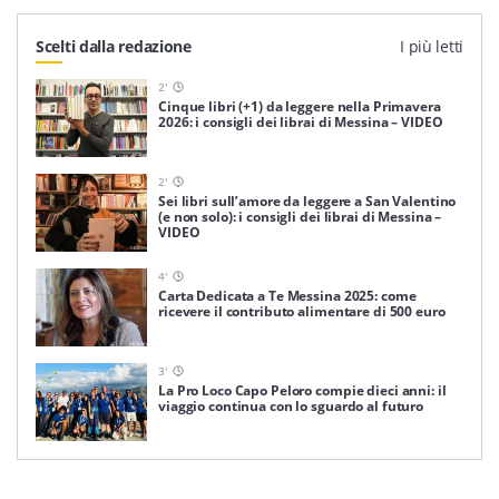
Scelti dalla redazione
I più letti
2
'
Cinque libri (+1) da leggere nella Primavera
2026: i consigli dei librai di Messina – VIDEO
2
'
Sei libri sull’amore da leggere a San Valentino
(e non solo): i consigli dei librai di Messina –
VIDEO
4
'
Carta Dedicata a Te Messina 2025: come
ricevere il contributo alimentare di 500 euro
3
'
La Pro Loco Capo Peloro compie dieci anni: il
viaggio continua con lo sguardo al futuro