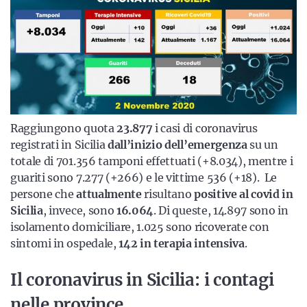
Raggiungono quota
23.877
i casi di coronavirus
registrati in Sicilia
dall’inizio dell’emergenza
su un
totale di 701.356 tamponi effettuati (+8.034), mentre i
guariti sono 7.277 (+266) e le vittime 536 (+18). Le
persone che
attualmente
risultano
positive al covid in
Sicilia
, invece, sono
16.064
. Di queste, 14.897 sono in
isolamento domiciliare, 1.025 sono ricoverate con
sintomi in ospedale,
142 in terapia intensiva
.
Il coronavirus in Sicilia: i contagi
nelle province