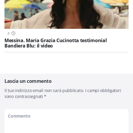
2
'
Messina. Maria Grazia Cucinotta testimonial
Bandiera Blu: il video
Lascia un commento
Il tuo indirizzo email non sarà pubblicato.
I campi obbligatori
sono contrassegnati
*