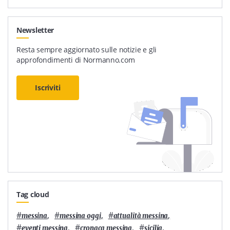
Newsletter
Resta sempre aggiornato sulle notizie e gli
approfondimenti di Normanno.com
Iscriviti
Tag cloud
#
,
#
,
#
,
messina
messina oggi
attualità messina
#
,
#
,
#
,
eventi messina
cronaca messina
sicilia