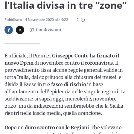
Sicilia
l’Italia divisa in tre “zone”
Pubblicato il
4 Novembre 2020
alle
9:22
2
'
37
Condivisioni
Servizi
È ufficiale, il Premier
Giuseppe Conte ha firmato il
nuovo Dpcm
di novembre contro il
coronavirus.
Il
Resta sempre aggiornato con le ultime news, iscriviti alla
provvedimento fissa alcune regole generali valide in
nostra newsletter
tutta Italia, dal coprifuoco alla chiusura dei musei, e
Iscriviti
divide il Paese in
tre fasce di rischio
in base
all’andamento dell’epidemia nelle singole regioni. La
suddivisione si saprà oggi, mercoledì 4 novembre
2020, ma da indiscrezioni sembrerebbe che la Sicilia
rientri nella fascia media, quella arancione.
Dopo un
duro scontro con le Regioni
, che volevano