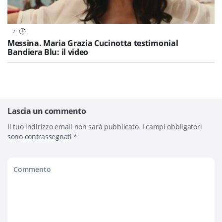
2
'
Messina. Maria Grazia Cucinotta testimonial
Bandiera Blu: il video
Lascia un commento
Il tuo indirizzo email non sarà pubblicato.
I campi obbligatori
sono contrassegnati
*