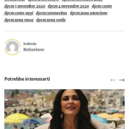
dpcm 3 novembre 2020
dpcm 4 novembre 2020
dpcm conte
dpcm conte oggi
dpcm coronavirus
dpcm zona arancione
dpcm zona rossa
dpcm zona verde
Scritto da
Redazione
Potrebbe interessarti