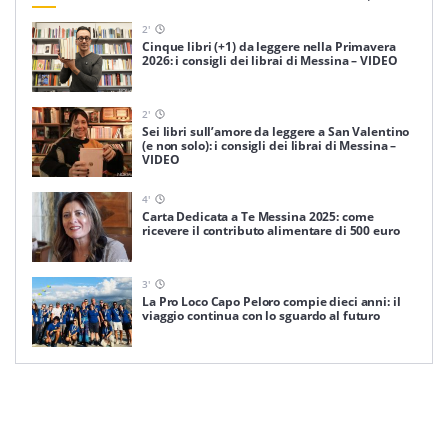
2
'
Cinque libri (+1) da leggere nella Primavera
2026: i consigli dei librai di Messina – VIDEO
2
'
Sei libri sull’amore da leggere a San Valentino
(e non solo): i consigli dei librai di Messina –
VIDEO
4
'
Carta Dedicata a Te Messina 2025: come
ricevere il contributo alimentare di 500 euro
3
'
La Pro Loco Capo Peloro compie dieci anni: il
viaggio continua con lo sguardo al futuro