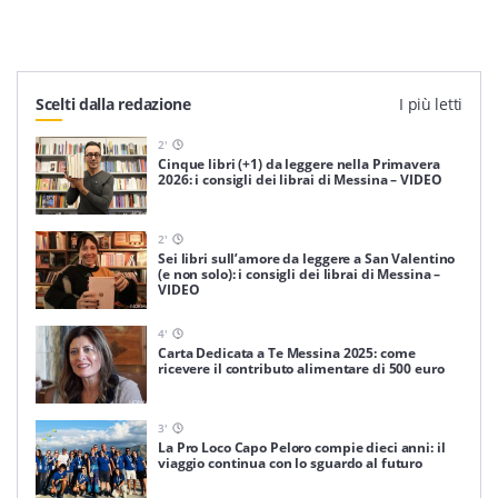
Scelti dalla redazione
I più letti
2
'
Cinque libri (+1) da leggere nella Primavera
2026: i consigli dei librai di Messina – VIDEO
2
'
Sei libri sull’amore da leggere a San Valentino
(e non solo): i consigli dei librai di Messina –
VIDEO
4
'
Carta Dedicata a Te Messina 2025: come
ricevere il contributo alimentare di 500 euro
3
'
La Pro Loco Capo Peloro compie dieci anni: il
viaggio continua con lo sguardo al futuro