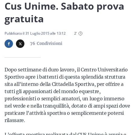
Sicilia
Cus Unime. Sabato prova
gratuita
Servizi
Pubblicato il
31 Luglio 2015
alle
13:12
2
'
76
Condivisioni
Resta sempre aggiornato con le ultime news, iscriviti alla
Dopo settimane di duro lavoro, il Centro Universitario
nostra newsletter
Sportivo apre i battenti di questa splendida struttura
sita all’interno della Cittadella Sportiva, per offrire a
Iscriviti
tutti gli appassionati del mondo equestre,
professionisti o semplici amatori, un luogo immerso
nel verde e nella tranquillità, dotato di ampi spazi dove
praticare l’attività sportiva o semplicemente potersi
rilassare.
L’offerta sportiva realizzata dal CUS Unime è ampia e