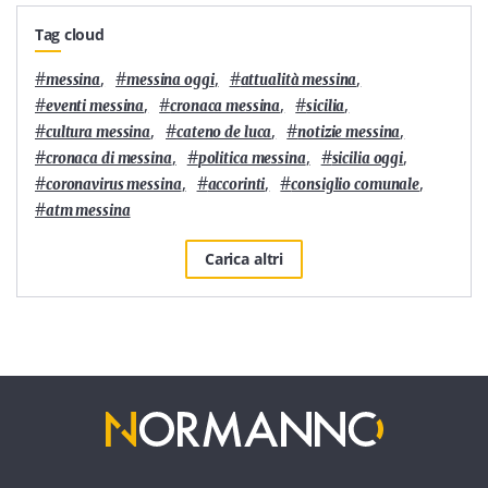
Tag cloud
#
,
#
,
#
,
messina
messina oggi
attualità messina
#
,
#
,
#
,
eventi messina
cronaca messina
sicilia
#
,
#
,
#
,
cultura messina
cateno de luca
notizie messina
#
,
#
,
#
,
cronaca di messina
politica messina
sicilia oggi
#
,
#
,
#
,
coronavirus messina
accorinti
consiglio comunale
#
atm messina
Carica altri