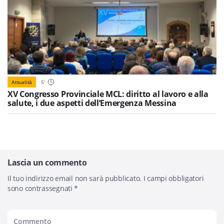
Attualità
5
'
XV Congresso Provinciale MCL: diritto al lavoro e alla
salute, i due aspetti dell’Emergenza Messina
Lascia un commento
Il tuo indirizzo email non sarà pubblicato.
I campi obbligatori
sono contrassegnati
*