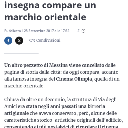
Sicilia
insegna compare un
marchio orientale
Servizi
Pubblicato il
28 Settembre 2017
alle
17:32
2
'
373
Condivisioni
Resta sempre aggiornato con le ultime news, iscriviti alla
Un altro pezzetto di Messina viene cancellato
dalle
nostra newsletter
pagine di storia della città: da oggi compare, accanto
alla famosa insegna del
Cinema Olimpia
, quella di un
Iscriviti
marchio orientale.
Chiusa da oltre un decennio, la struttura di Via degli
Amici
era stata negli anni passati una birreria
artigianale
che aveva conservato, però, alcune delle
caratteristiche storico-artistiche originali dell’edificio,
consentendo ai più nostalgici di ricordare il cinema