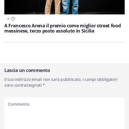
3
'
A Francesco Arena il premio come miglior street food
messinese, terzo posto assoluto in Sicilia
Lascia un commento
Il tuo indirizzo email non sarà pubblicato.
I campi obbligatori
sono contrassegnati
*