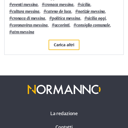
#
,
#
,
#
,
eventi messina
cronaca messina
sicilia
#
,
#
,
#
,
cultura messina
cateno de luca
notizie messina
#
,
#
,
#
,
cronaca di messina
politica messina
sicilia oggi
#
,
#
,
#
,
coronavirus messina
accorinti
consiglio comunale
#
atm messina
Carica altri
La redazione
Contatti