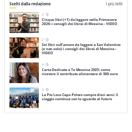
Scelti dalla redazione
I più letti
2
'
Cinque libri (+1) da leggere nella Primavera
2026: i consigli dei librai di Messina – VIDEO
2
'
Sei libri sull’amore da leggere a San Valentino
(e non solo): i consigli dei librai di Messina –
VIDEO
4
'
Carta Dedicata a Te Messina 2025: come
ricevere il contributo alimentare di 500 euro
3
'
La Pro Loco Capo Peloro compie dieci anni: il
viaggio continua con lo sguardo al futuro