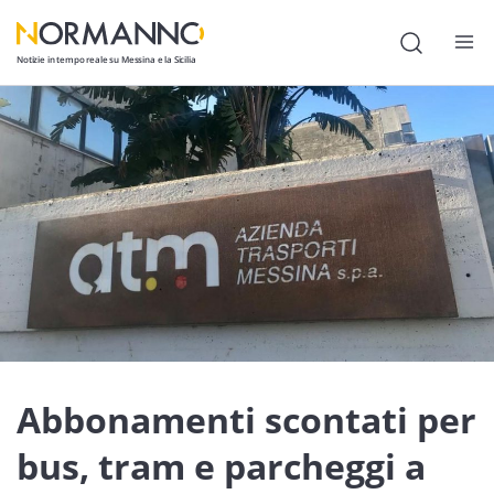
Notizie in tempo reale su Messina e la Sicilia
Attualità
Cronaca
Politica
Cultura
Lavoro
Società
Economia
Abbonamenti scontati per
Sport
bus, tram e parcheggi a