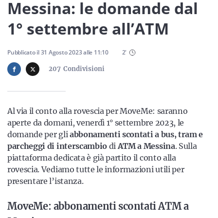
Sicilia
Messina: le domande dal
1° settembre all’ATM
Servizi
Pubblicato il
31 Agosto 2023
alle
11:10
2
'
207
Condivisioni
Resta sempre aggiornato con le ultime news, iscriviti alla
Al via il conto alla rovescia per MoveMe: saranno
nostra newsletter
aperte da domani, venerdì 1° settembre 2023, le
domande per gli
abbonamenti scontati a bus, tram e
Iscriviti
parcheggi di interscambio
di
ATM a Messina
. Sulla
piattaforma dedicata è già partito il conto alla
rovescia. Vediamo tutte le informazioni utili per
presentare l’istanza.
MoveMe: abbonamenti scontati ATM a