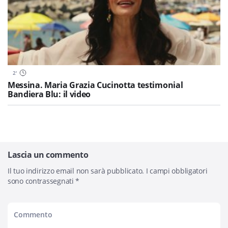
2
'
Messina. Maria Grazia Cucinotta testimonial
Bandiera Blu: il video
Lascia un commento
Il tuo indirizzo email non sarà pubblicato.
I campi obbligatori
sono contrassegnati
*