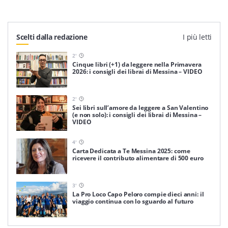
Scelti dalla redazione
I più letti
2
'
Cinque libri (+1) da leggere nella Primavera
2026: i consigli dei librai di Messina – VIDEO
2
'
Sei libri sull’amore da leggere a San Valentino
(e non solo): i consigli dei librai di Messina –
VIDEO
4
'
Carta Dedicata a Te Messina 2025: come
ricevere il contributo alimentare di 500 euro
3
'
La Pro Loco Capo Peloro compie dieci anni: il
viaggio continua con lo sguardo al futuro