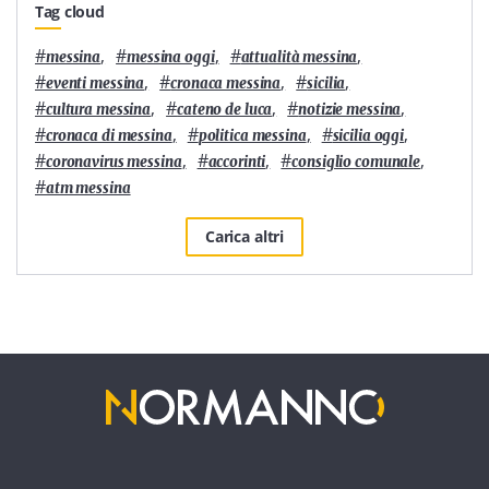
Tag cloud
#
,
#
,
#
,
messina
messina oggi
attualità messina
#
,
#
,
#
,
eventi messina
cronaca messina
sicilia
#
,
#
,
#
,
cultura messina
cateno de luca
notizie messina
#
,
#
,
#
,
cronaca di messina
politica messina
sicilia oggi
#
,
#
,
#
,
coronavirus messina
accorinti
consiglio comunale
#
atm messina
Carica altri