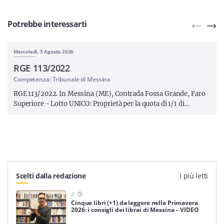
Potrebbe interessarti
Mercoledì, 5 Agosto 2026
RGE 113/2022
Competenza: Tribunale di Messina
RGE 113/2022. In Messina (ME), Contrada Fossa Grande, Faro
Superiore - Lotto UNICO: Proprietà per la quota di 1/1 di…
Scelti dalla redazione
I più letti
2
'
Cinque libri (+1) da leggere nella Primavera
2026: i consigli dei librai di Messina – VIDEO