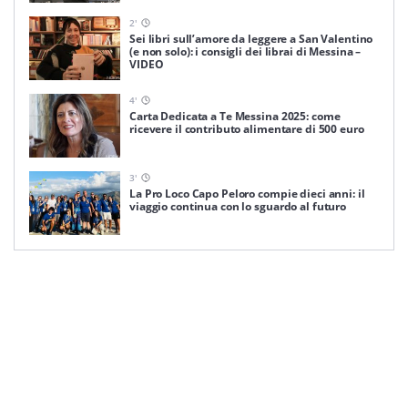
2
'
Sei libri sull’amore da leggere a San Valentino
(e non solo): i consigli dei librai di Messina –
VIDEO
4
'
Carta Dedicata a Te Messina 2025: come
ricevere il contributo alimentare di 500 euro
3
'
La Pro Loco Capo Peloro compie dieci anni: il
viaggio continua con lo sguardo al futuro