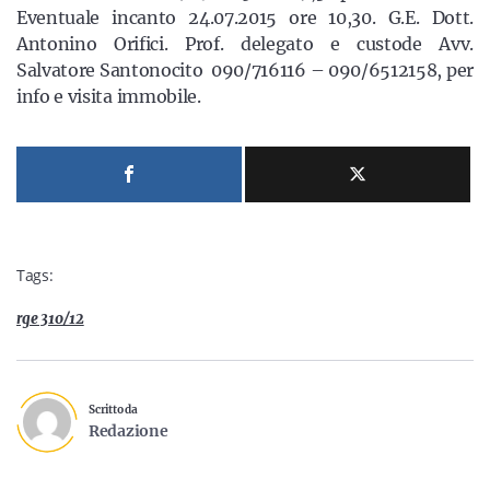
Sicilia
Eventuale incanto 24.07.2015 ore 10,30. G.E. Dott.
Antonino Orifici. Prof. delegato e custode Avv.
Salvatore Santonocito 090/716116 – 090/6512158, per
info e visita immobile.
Servizi
Resta sempre aggiornato con le ultime news, iscriviti alla
nostra newsletter
Tags:
Iscriviti
rge 310/12
Scritto da
Redazione