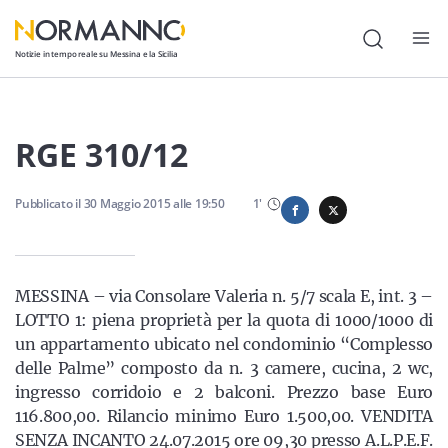
Notizie in tempo reale su Messina e la Sicilia
Attualità
RGE 310/12
Cronaca
Pubblicato il
Politica
30 Maggio 2015
alle
19:50
1
'
Cultura
Lavoro
MESSINA – via Consolare Valeria n. 5/7 scala E, int. 3 –
LOTTO 1: piena proprietà per la quota di 1000/1000 di
Società
un appartamento ubicato nel condominio “Complesso
Economia
delle Palme” composto da n. 3 camere, cucina, 2 wc,
ingresso corridoio e 2 balconi. Prezzo base Euro
Sport
116.800,00. Rilancio minimo Euro 1.500,00. VENDITA
SENZA INCANTO 24.07.2015 ore 09,30 presso A.L.P.E.F.