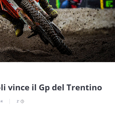
i vince il Gp del Trentino
14
2
'