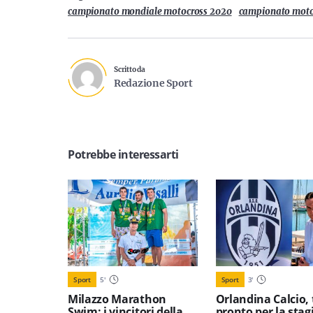
campionato mondiale motocross 2020
campionato moto
Scritto da
Redazione Sport
Potrebbe interessarti
Sport
5
'
Sport
3
'
Milazzo Marathon
Orlandina Calcio, 
Swim: i vincitori della
pronto per la stag