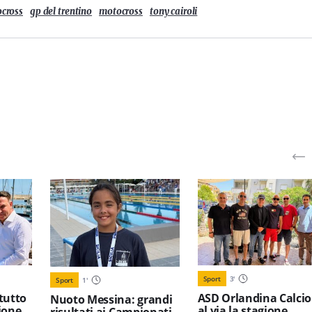
cross
gp del trentino
motocross
tony cairoli
Sport
3
'
Sport
1
'
tutto
ASD Orlandina Calcio
Nuoto Messina: grandi
ione
al via la stagione
risultati ai Campionati