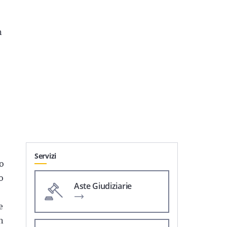
n
o
Servizi
to
o
Aste Giudiziarie
e
n