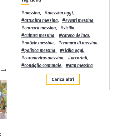
#
,
#
,
messina
messina oggi
#
,
#
,
attualità messina
eventi messina
#
,
#
,
cronaca messina
sicilia
#
,
#
,
cultura messina
cateno de luca
#
,
#
,
notizie messina
cronaca di messina
#
,
#
,
politica messina
sicilia oggi
#
,
#
,
coronavirus messina
accorinti
#
,
#
consiglio comunale
atm messina
Carica altri
Sport
6
'
Sport
3
'
:
Il pilota messinese
Rally. Il pilota
Antonio Ricciari pronto
messinese Antonio