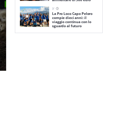
3
'
La Pro Loco Capo Peloro
compie dieci anni: il
viaggio continua con lo
sguardo al futuro