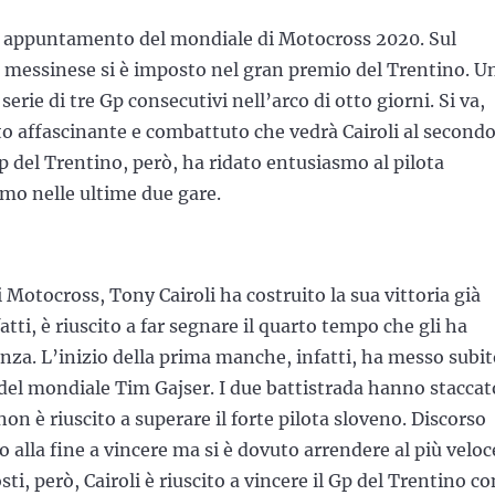
mo appuntamento del mondiale di Motocross 2020. Sul
ta messinese si è imposto nel gran premio del Trentino. U
ie di tre Gp consecutivi nell’arco di otto giorni. Si va,
to affascinante e combattuto che vedrà Cairoli al second
Gp del Trentino, però, ha ridato entusiasmo al pilota
simo nelle ultime due gare.
Motocross, Tony Cairoli ha costruito la sua vittoria già
tti, è riuscito a far segnare il quarto tempo che gli ha
nza. L’inizio della prima manche, infatti, ha messo subi
r del mondiale Tim Gajser. I due battistrada hanno staccat
non è riuscito a superare il forte pilota sloveno. Discorso
o alla fine a vincere ma si è dovuto arrendere al più veloc
ti, però, Cairoli è riuscito a vincere il Gp del Trentino co