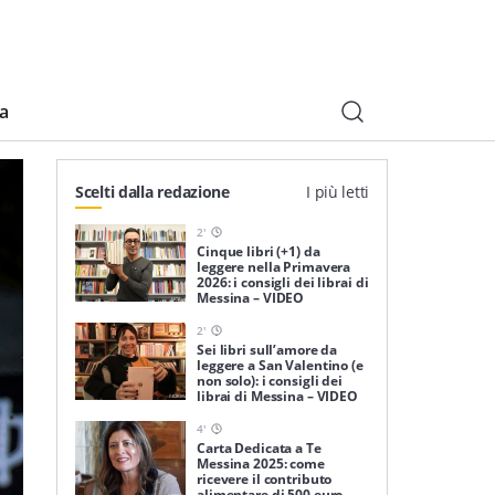
ia
Scelti dalla redazione
I più letti
2
'
Cinque libri (+1) da
leggere nella Primavera
2026: i consigli dei librai di
Messina – VIDEO
2
'
Sei libri sull’amore da
leggere a San Valentino (e
non solo): i consigli dei
librai di Messina – VIDEO
4
'
Carta Dedicata a Te
Messina 2025: come
ricevere il contributo
alimentare di 500 euro