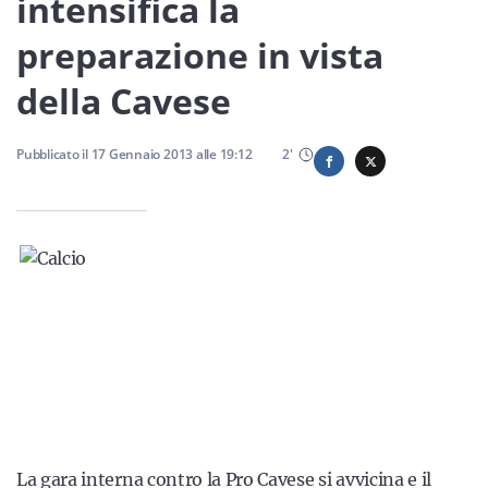
intensifica la
Sicilia
preparazione in vista
della Cavese
Servizi
Pubblicato il
17 Gennaio 2013
alle
19:12
2
'
Resta sempre aggiornato con le ultime news, iscriviti alla
nostra newsletter
Iscriviti
La gara interna contro la Pro Cavese si avvicina e il