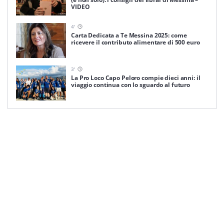
VIDEO
4
'
Carta Dedicata a Te Messina 2025: come
ricevere il contributo alimentare di 500 euro
3
'
La Pro Loco Capo Peloro compie dieci anni: il
viaggio continua con lo sguardo al futuro