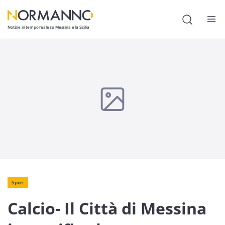
Notizie in tempo reale su Messina e la Sicilia
Attualità
Cronaca
Politica
Cultura
Lavoro
Società
Economia
Sport
Calcio- Il Città di Messina
Sport