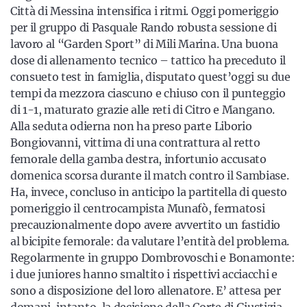
Città di Messina intensifica i ritmi. Oggi pomeriggio
per il gruppo di Pasquale Rando robusta sessione di
lavoro al “Garden Sport” di Mili Marina. Una buona
dose di allenamento tecnico – tattico ha preceduto il
consueto test in famiglia, disputato quest’oggi su due
tempi da mezzora ciascuno e chiuso con il punteggio
di 1-1, maturato grazie alle reti di Citro e Mangano.
Alla seduta odierna non ha preso parte Liborio
Bongiovanni, vittima di una contrattura al retto
femorale della gamba destra, infortunio accusato
domenica scorsa durante il match contro il Sambiase.
Ha, invece, concluso in anticipo la partitella di questo
pomeriggio il centrocampista Munafò, fermatosi
precauzionalmente dopo avere avvertito un fastidio
al bicipite femorale: da valutare l’entità del problema.
Regolarmente in gruppo Dombrovoschi e Bonamonte:
i due juniores hanno smaltito i rispettivi acciacchi e
sono a disposizione del loro allenatore. E’ attesa per
domani, intanto, la decisione della Corte di Giustizia