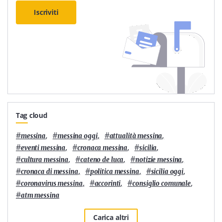
Iscriviti
Tag cloud
#
,
#
,
#
,
messina
messina oggi
attualità messina
#
,
#
,
#
,
eventi messina
cronaca messina
sicilia
#
,
#
,
#
,
cultura messina
cateno de luca
notizie messina
#
,
#
,
#
,
cronaca di messina
politica messina
sicilia oggi
#
,
#
,
#
,
coronavirus messina
accorinti
consiglio comunale
#
atm messina
Carica altri