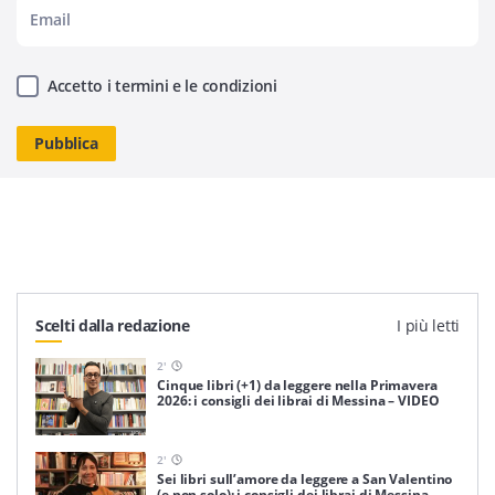
Accetto i termini e le condizioni
Scelti dalla redazione
I più letti
2
'
Cinque libri (+1) da leggere nella Primavera
2026: i consigli dei librai di Messina – VIDEO
2
'
Sei libri sull’amore da leggere a San Valentino
(e non solo): i consigli dei librai di Messina –