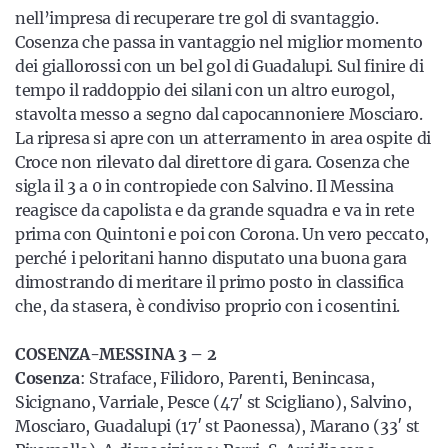
nell’impresa di recuperare tre gol di svantaggio.
Cosenza che passa in vantaggio nel miglior momento
dei giallorossi con un bel gol di Guadalupi. Sul finire di
tempo il raddoppio dei silani con un altro eurogol,
stavolta messo a segno dal capocannoniere Mosciaro.
La ripresa si apre con un atterramento in area ospite di
Croce non rilevato dal direttore di gara. Cosenza che
sigla il 3 a 0 in contropiede con Salvino. Il Messina
reagisce da capolista e da grande squadra e va in rete
prima con Quintoni e poi con Corona. Un vero peccato,
perché i peloritani hanno disputato una buona gara
dimostrando di meritare il primo posto in classifica
che, da stasera, è condiviso proprio con i cosentini.
COSENZA-MESSINA 3 – 2
Cosenza
: Straface, Filidoro, Parenti, Benincasa,
Sicignano, Varriale, Pesce (47′ st Scigliano), Salvino,
Mosciaro, Guadalupi (17′ st Paonessa), Marano (33′ st