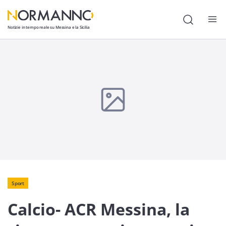
Notizie in tempo reale su Messina e la Sicilia
Attualità
Cronaca
Politica
Cultura
Lavoro
Società
Economia
Sport
Calcio- ACR Messina, la
Sport