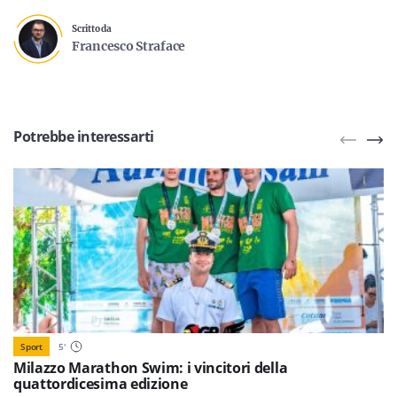
Scritto da
Francesco Straface
Potrebbe interessarti
Sport
5
'
Milazzo Marathon Swim: i vincitori della
quattordicesima edizione