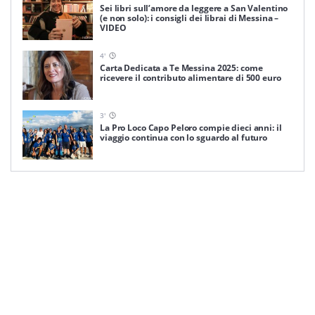
Sei libri sull’amore da leggere a San Valentino
(e non solo): i consigli dei librai di Messina –
VIDEO
4
'
Carta Dedicata a Te Messina 2025: come
ricevere il contributo alimentare di 500 euro
3
'
La Pro Loco Capo Peloro compie dieci anni: il
viaggio continua con lo sguardo al futuro