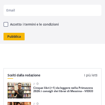
Accetto i termini e le condizioni
Scelti dalla redazione
I più letti
2
'
Cinque libri (+1) da leggere nella Primavera
2026: i consigli dei librai di Messina – VIDEO
2
'