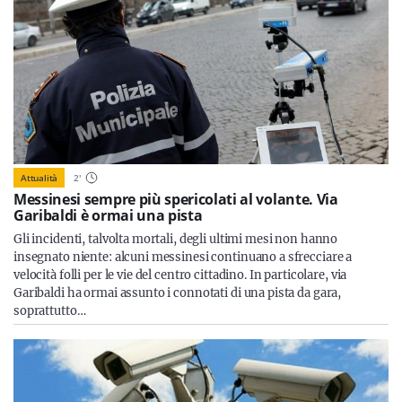
Attualità
2
'
Messinesi sempre più spericolati al volante. Via
Garibaldi è ormai una pista
Gli incidenti, talvolta mortali, degli ultimi mesi non hanno
insegnato niente: alcuni messinesi continuano a sfrecciare a
velocità folli per le vie del centro cittadino. In particolare, via
Garibaldi ha ormai assunto i connotati di una pista da gara,
soprattutto…