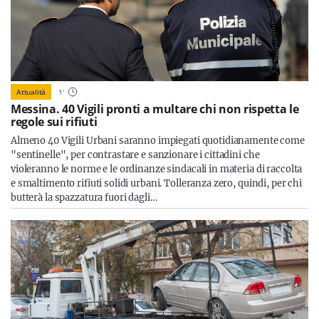
Attualità
1
'
Messina. 40 Vigili pronti a multare chi non rispetta le
regole sui rifiuti
Almeno 40 Vigili Urbani saranno impiegati quotidianamente come
"sentinelle", per contrastare e sanzionare i cittadini che
violeranno le norme e le ordinanze sindacali in materia di raccolta
e smaltimento rifiuti solidi urbani. Tolleranza zero, quindi, per chi
butterà la spazzatura fuori dagli…