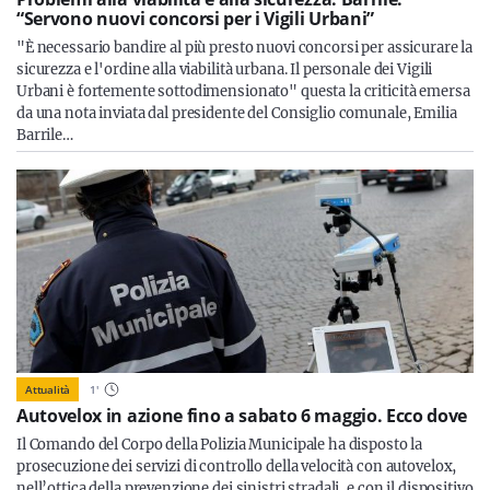
“Servono nuovi concorsi per i Vigili Urbani”
"È necessario bandire al più presto nuovi concorsi per assicurare la
sicurezza e l'ordine alla viabilità urbana. Il personale dei Vigili
Urbani è fortemente sottodimensionato" questa la criticità emersa
da una nota inviata dal presidente del Consiglio comunale, Emilia
Barrile…
Attualità
1
'
Autovelox in azione fino a sabato 6 maggio. Ecco dove
Il Comando del Corpo della Polizia Municipale ha disposto la
prosecuzione dei servizi di controllo della velocità con autovelox,
nell’ottica della prevenzione dei sinistri stradali, e con il dispositivo