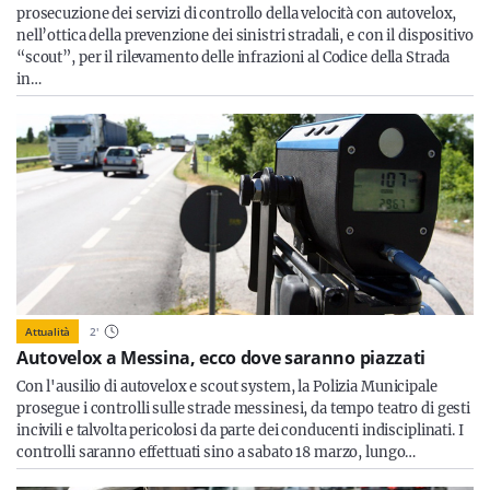
prosecuzione dei servizi di controllo della velocità con autovelox,
nell’ottica della prevenzione dei sinistri stradali, e con il dispositivo
“scout”, per il rilevamento delle infrazioni al Codice della Strada
in…
Attualità
2
'
Autovelox a Messina, ecco dove saranno piazzati
Con l'ausilio di autovelox e scout system, la Polizia Municipale
prosegue i controlli sulle strade messinesi, da tempo teatro di gesti
incivili e talvolta pericolosi da parte dei conducenti indisciplinati. I
controlli saranno effettuati sino a sabato 18 marzo, lungo…