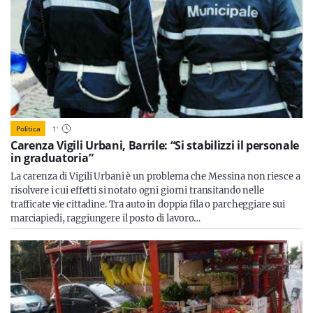
Politica
1
'
Carenza Vigili Urbani, Barrile: “Si stabilizzi il personale
in graduatoria”
La carenza di Vigili Urbani è un problema che Messina non riesce a
risolvere i cui effetti si notato ogni giorni transitando nelle
trafficate vie cittadine. Tra auto in doppia fila o parcheggiare sui
marciapiedi, raggiungere il posto di lavoro…