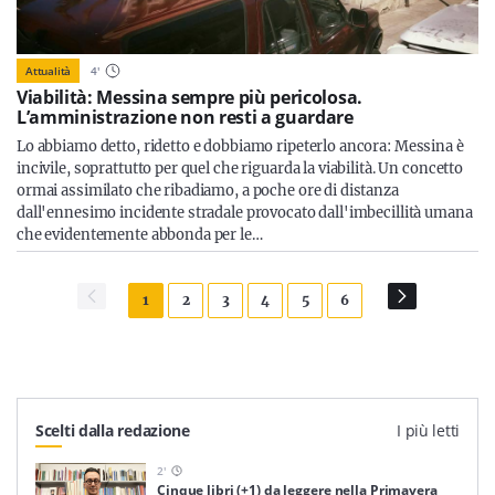
Attualità
4
'
Viabilità: Messina sempre più pericolosa.
L’amministrazione non resti a guardare
Lo abbiamo detto, ridetto e dobbiamo ripeterlo ancora: Messina è
incivile, soprattutto per quel che riguarda la viabilità. Un concetto
ormai assimilato che ribadiamo, a poche ore di distanza
dall'ennesimo incidente stradale provocato dall'imbecillità umana
che evidentemente abbonda per le…
1
2
3
4
5
6
Scelti dalla redazione
I più letti
2
'
Cinque libri (+1) da leggere nella Primavera