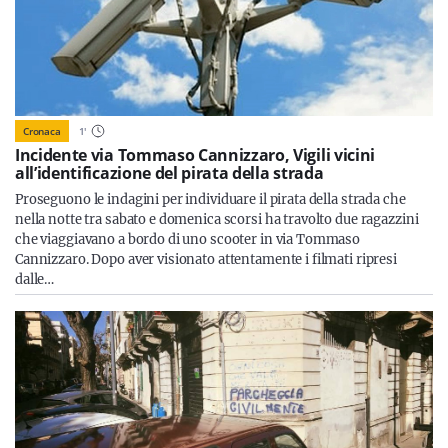
Cronaca
1
'
Incidente via Tommaso Cannizzaro, Vigili vicini
all’identificazione del pirata della strada
Proseguono le indagini per individuare il pirata della strada che
nella notte tra sabato e domenica scorsi ha travolto due ragazzini
che viaggiavano a bordo di uno scooter in via Tommaso
Cannizzaro. Dopo aver visionato attentamente i filmati ripresi
dalle…