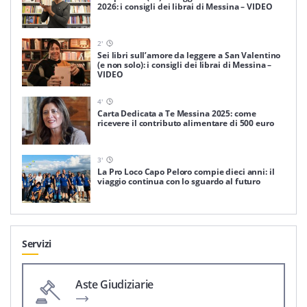
2026: i consigli dei librai di Messina – VIDEO
2
'
Sei libri sull’amore da leggere a San Valentino
(e non solo): i consigli dei librai di Messina –
VIDEO
4
'
Carta Dedicata a Te Messina 2025: come
ricevere il contributo alimentare di 500 euro
3
'
La Pro Loco Capo Peloro compie dieci anni: il
viaggio continua con lo sguardo al futuro
Servizi
Aste Giudiziarie