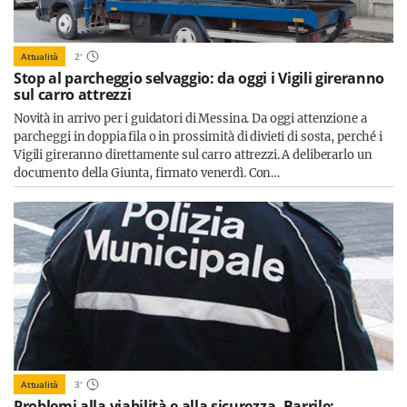
Attualità
2
'
Stop al parcheggio selvaggio: da oggi i Vigili gireranno
sul carro attrezzi
Novità in arrivo per i guidatori di Messina. Da oggi attenzione a
parcheggi in doppia fila o in prossimità di divieti di sosta, perché i
Vigili gireranno direttamente sul carro attrezzi. A deliberarlo un
documento della Giunta, firmato venerdì. Con…
Attualità
3
'
Problemi alla viabilità e alla sicurezza. Barrile: