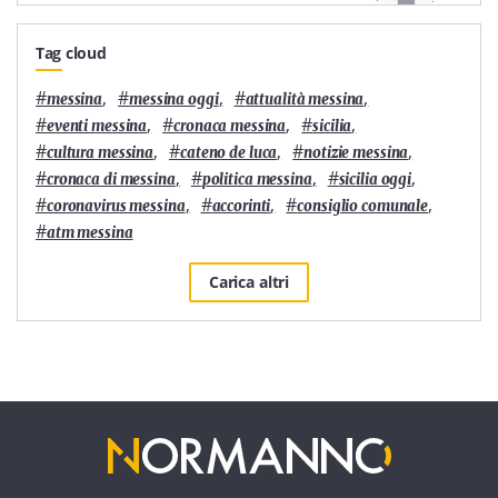
Tag cloud
#
,
#
,
#
,
messina
messina oggi
attualità messina
#
,
#
,
#
,
eventi messina
cronaca messina
sicilia
#
,
#
,
#
,
cultura messina
cateno de luca
notizie messina
#
,
#
,
#
,
cronaca di messina
politica messina
sicilia oggi
#
,
#
,
#
,
coronavirus messina
accorinti
consiglio comunale
#
atm messina
Carica altri