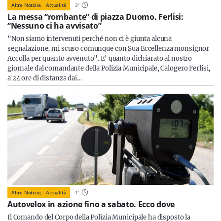
Altre Notizie,
Attualità
3
'
La messa “rombante” di piazza Duomo. Ferlisi:
“Nessuno ci ha avvisato”
"Non siamo intervenuti perché non ci è giunta alcuna
segnalazione, mi scuso comunque con Sua Eccellenza monsignor
Accolla per quanto avvenuto". E' quanto dichiarato al nostro
giornale dal comandante della Polizia Municipale, Calogero Ferlisi,
a 24 ore di distanza dai…
Altre Notizie,
Attualità
1
'
Autovelox in azione fino a sabato. Ecco dove
Il Comando del Corpo della Polizia Municipale ha disposto la