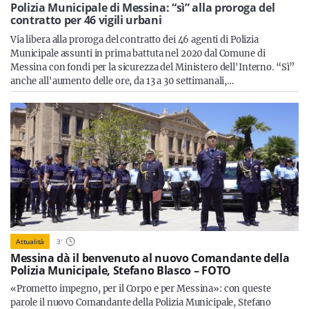
Sicilia
Polizia Municipale di Messina: “sì” alla proroga del
contratto per 46 vigili urbani
Via libera alla proroga del contratto dei 46 agenti di Polizia
Municipale assunti in prima battuta nel 2020 dal Comune di
Messina con fondi per la sicurezza del Ministero dell'Interno. “Sì”
Servizi
anche all'aumento delle ore, da 13 a 30 settimanali,…
Resta sempre aggiornato con le ultime news, iscriviti alla
nostra newsletter
Iscriviti
Attualità
3
'
Messina dà il benvenuto al nuovo Comandante della
Polizia Municipale, Stefano Blasco – FOTO
«Prometto impegno, per il Corpo e per Messina»: con queste
parole il nuovo Comandante della Polizia Municipale, Stefano