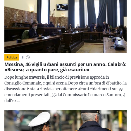
Politica
5
'
Messina, 46 vigili urbani assunti per un anno. Calabrò:
«Risorse, a quanto pare, già esaurite»
Dopo lunghe traversie, il bilancio di previsione approda in
Consiglio Comunale, e qui si arena. Dopo circa un'ora di dibattito, la
discussione è stata rinviata per ottenere alcuni chiarimenti sui 39
emendamenti presentati, 35 dal Commissario Leonardo Santoro, 4
dall'ex…