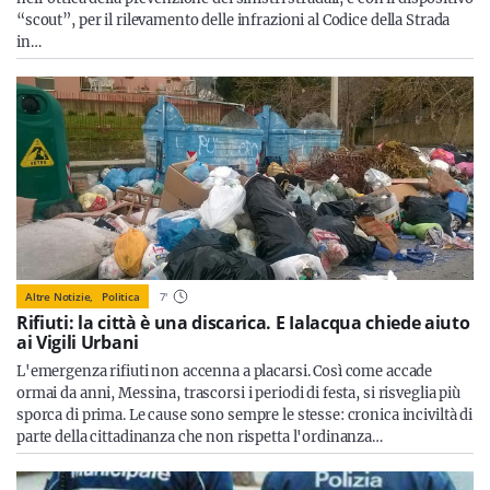
“scout”, per il rilevamento delle infrazioni al Codice della Strada
in…
Altre Notizie,
Politica
7
'
Rifiuti: la città è una discarica. E Ialacqua chiede aiuto
ai Vigili Urbani
L'emergenza rifiuti non accenna a placarsi. Così come accade
ormai da anni, Messina, trascorsi i periodi di festa, si risveglia più
sporca di prima. Le cause sono sempre le stesse: cronica inciviltà di
parte della cittadinanza che non rispetta l'ordinanza…