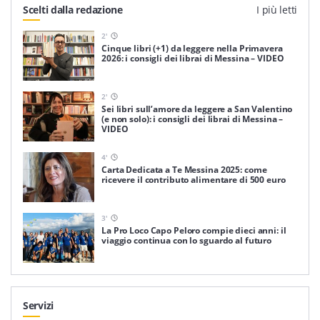
Scelti dalla redazione
I più letti
2
'
Cinque libri (+1) da leggere nella Primavera
2026: i consigli dei librai di Messina – VIDEO
2
'
Sei libri sull’amore da leggere a San Valentino
(e non solo): i consigli dei librai di Messina –
VIDEO
4
'
Carta Dedicata a Te Messina 2025: come
ricevere il contributo alimentare di 500 euro
3
'
La Pro Loco Capo Peloro compie dieci anni: il
viaggio continua con lo sguardo al futuro
Servizi