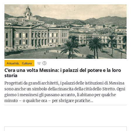
Attualità,
Cultura
12
'
C’era una volta Messina: i palazzi del potere e la loro
storia
Progettati da grandi architetti, i palazzi delle istituzioni di Messina
sono anche un simbolo della rinascita della città dello Stretto. Ogni
giorno i messinesi gli passano accanto, li abitano per qualche
minuto – o qualche ora – per sbrigare pratiche…