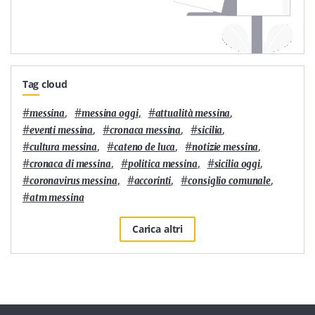
Tag cloud
#
,
#
,
#
,
messina
messina oggi
attualità messina
#
,
#
,
#
,
eventi messina
cronaca messina
sicilia
#
,
#
,
#
,
cultura messina
cateno de luca
notizie messina
#
,
#
,
#
,
cronaca di messina
politica messina
sicilia oggi
#
,
#
,
#
,
coronavirus messina
accorinti
consiglio comunale
#
atm messina
Carica altri