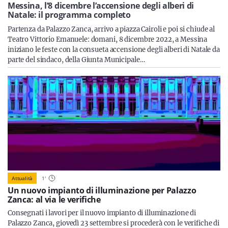
Sicilia
Messina, l’8 dicembre l’accensione degli alberi di
Natale: il programma completo
Partenza da Palazzo Zanca, arrivo a piazza Cairoli e poi si chiude al
Teatro Vittorio Emanuele: domani, 8 dicembre 2022, a Messina
iniziano le feste con la consueta accensione degli alberi di Natale da
Servizi
parte del sindaco, della Giunta Municipale…
Resta sempre aggiornato con le ultime news, iscriviti alla
nostra newsletter
Iscriviti
Attualità
1
'
Un nuovo impianto di illuminazione per Palazzo
Zanca: al via le verifiche
Consegnati i lavori per il nuovo impianto di illuminazione di
Palazzo Zanca, giovedì 23 settembre si procederà con le verifiche di