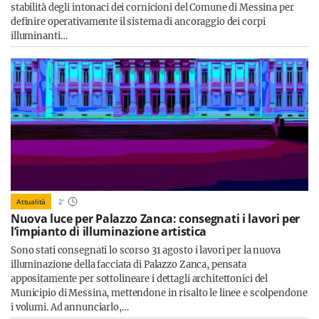
stabilità degli intonaci dei cornicioni del Comune di Messina per
definire operativamente il sistema di ancoraggio dei corpi
illuminanti…
Attualità
2
'
Nuova luce per Palazzo Zanca: consegnati i lavori per
l’impianto di illuminazione artistica
Sono stati consegnati lo scorso 31 agosto i lavori per la nuova
illuminazione della facciata di Palazzo Zanca, pensata
appositamente per sottolineare i dettagli architettonici del
Municipio di Messina, mettendone in risalto le linee e scolpendone
i volumi. Ad annunciarlo,…