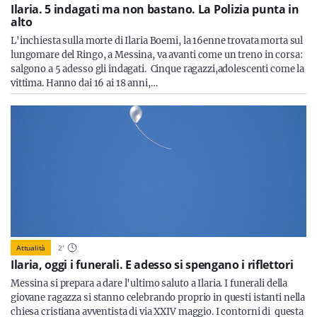
Ilaria. 5 indagati ma non bastano. La Polizia punta in
alto
L'inchiesta sulla morte di Ilaria Boemi, la 16enne trovata morta sul
lungomare del Ringo, a Messina, va avanti come un treno in corsa:
salgono a 5 adesso gli indagati. Cinque ragazzi,adolescenti come la
vittima. Hanno dai 16 ai 18 anni,…
Attualità
2
'
Ilaria, oggi i funerali. E adesso si spengano i riflettori
Messina si prepara a dare l'ultimo saluto a Ilaria. I funerali della
giovane ragazza si stanno celebrando proprio in questi istanti nella
chiesa cristiana avventista di via XXIV maggio. I contorni di questa