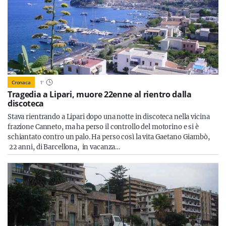
Cronaca
1
'
Tragedia a Lipari, muore 22enne al rientro dalla
discoteca
Stava rientrando a Lipari dopo una notte in discoteca nella vicina
frazione Canneto, ma ha perso il controllo del motorino e si è
schiantato contro un palo. Ha perso così la vita Gaetano Giambò,
22 anni, di Barcellona, in vacanza…