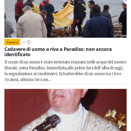
Cronaca
1
'
Cadavere di uomo a riva a Paradiso: non ancora
identificato
Il corpo di un uomo è stato avvistato stamani nelle acque del nostro
litorale, zona Paradiso. Immediata,alle prime luci dell'alba di oggi,
la segnalazione ai carabinieri. Si tratterebbe di un uomo tra i 60 e
70 anni, altezza circa un…