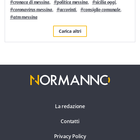
#
,
#
,
#
,
cronaca di messina
politica messina
sicilia oggi
#
,
#
,
#
,
coronavirus messina
accorinti
consiglio comunale
#
atm messina
Carica altri
La redazione
Contatti
Privacy Policy