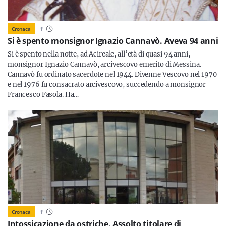
Cronaca
1
'
Si è spento monsignor Ignazio Cannavò. Aveva 94 anni
Si è spento nella notte, ad Acireale, all’età di quasi 94 anni,
monsignor Ignazio Cannavò, arcivescovo emerito di Messina.
Cannavò fu ordinato sacerdote nel 1944. Divenne Vescovo nel 1970
e nel 1976 fu consacrato arcivescovo, succedendo a monsignor
Francesco Fasola. Ha…
Cronaca
1
'
Intossicazione da ostriche. Assolto titolare di