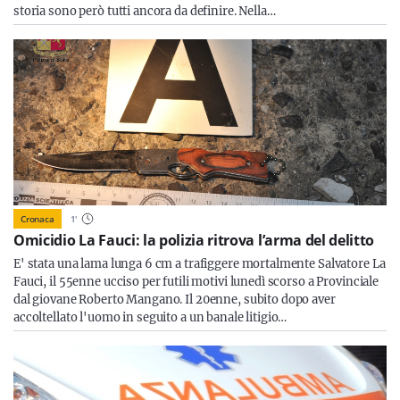
storia sono però tutti ancora da definire. Nella…
Cronaca
1
'
Omicidio La Fauci: la polizia ritrova l’arma del delitto
E' stata una lama lunga 6 cm a trafiggere mortalmente Salvatore La
Fauci, il 55enne ucciso per futili motivi lunedì scorso a Provinciale
dal giovane Roberto Mangano. Il 20enne, subito dopo aver
accoltellato l'uomo in seguito a un banale litigio…