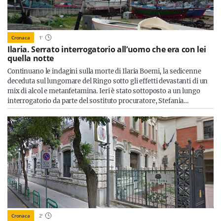
Cronaca
1
'
Ilaria. Serrato interrogatorio all’uomo che era con lei
quella notte
Continuano le indagini sulla morte di Ilaria Boemi, la sedicenne
deceduta sul lungomare del Ringo sotto gli effetti devastanti di un
mix di alcol e metanfetamina. Ieri è stato sottoposto a un lungo
interrogatorio da parte del sostituto procuratore, Stefania…
Cronaca
2
'