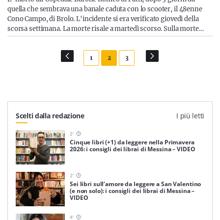
quella che sembrava una banale caduta con lo scooter, il 48enne
Cono Campo, di Brolo. L'incidente si era verificato giovedì della
scorsa settimana. La morte risale a martedì scorso. Sulla morte…
1
2
3
Scelti dalla redazione
I più letti
2
'
Cinque libri (+1) da leggere nella Primavera
2026: i consigli dei librai di Messina – VIDEO
2
'
Sei libri sull’amore da leggere a San Valentino
(e non solo): i consigli dei librai di Messina –
VIDEO
4
'