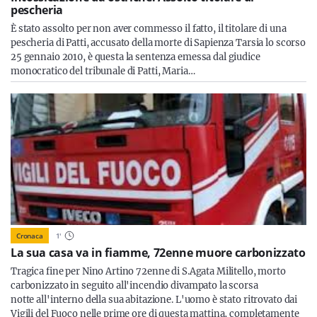
pescheria
È stato assolto per non aver commesso il fatto, il titolare di una
pescheria di Patti, accusato della morte di Sapienza Tarsia lo scorso
25 gennaio 2010, è questa la sentenza emessa dal giudice
monocratico del tribunale di Patti, Maria…
Cronaca
1
'
La sua casa va in fiamme, 72enne muore carbonizzato
Tragica fine per Nino Artino 72enne di S.Agata Militello, morto
carbonizzato in seguito all'incendio divampato la scorsa
notte all'interno della sua abitazione. L'uomo è stato ritrovato dai
Vigili del Fuoco nelle prime ore di questa mattina, completamente