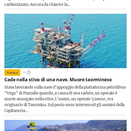
carbonizzato. Ancora da chiarire la…
Cronaca
1
'
Cade nella stiva di una nave. Muore taorminese
Stava lavorando sulla nave d’appoggio della piattaforma petrolifera
“Vega” di Pozzallo quando, a causa di una caduta, un operaio è
morto annegato nella stiva. L’uomo, un operaio 52enne, era
originario di Taormina. Sul posto sono intervenuti gli uomini della
Capitaneria…