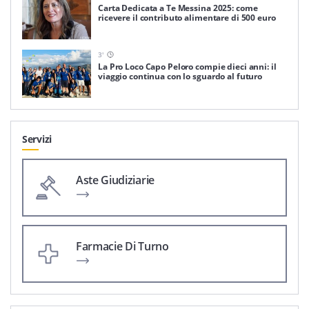
Carta Dedicata a Te Messina 2025: come
ricevere il contributo alimentare di 500 euro
3
'
La Pro Loco Capo Peloro compie dieci anni: il
viaggio continua con lo sguardo al futuro
Servizi
Aste Giudiziarie
Farmacie Di Turno