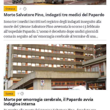
Sicilia
2
'
Cronaca
Morte Salvatore Pino, indagati tre medici del Papardo
Sono tre i medici iscritti nel registro degli indagati inseguito alla
Servizi
morte del 58enne Salvatore Pino avvenuta lo scorso 13 febbraio
all'ospedale Papardo. L'uomo è deceduto dopo undici giorni di
coma in seguito ad un'emorragia cerebrale al termine di una…
Resta sempre aggiornato con le ultime news, iscriviti alla
nostra newsletter
Iscriviti
Sanità
1
'
Morte per emorragia cerebrale, il Papardo avvia
indagine interna