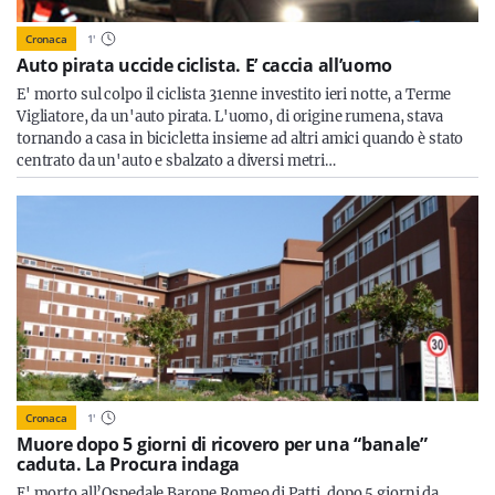
Cronaca
1
'
Auto pirata uccide ciclista. E’ caccia all’uomo
E' morto sul colpo il ciclista 31enne investito ieri notte, a Terme
Vigliatore, da un'auto pirata. L'uomo, di origine rumena, stava
tornando a casa in bicicletta insieme ad altri amici quando è stato
centrato da un'auto e sbalzato a diversi metri…
Cronaca
1
'
Muore dopo 5 giorni di ricovero per una “banale”
caduta. La Procura indaga
E' morto all’Ospedale Barone Romeo di Patti, dopo 5 giorni da