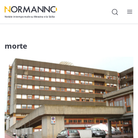
Notizie in tempo reale su Messina e la Sicilia
Attualità
morte
Cronaca
Politica
Cultura
Lavoro
Società
Economia
Sport