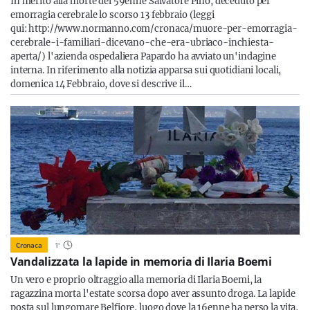
In merito alla morte del 59enne Salvatore Pino, deceduto per
emorragia cerebrale lo scorso 13 febbraio (leggi
qui: http://www.normanno.com/cronaca/muore-per-emorragia-
cerebrale-i-familiari-dicevano-che-era-ubriaco-inchiesta-
aperta/) l'azienda ospedaliera Papardo ha avviato un'indagine
interna. In riferimento alla notizia apparsa sui quotidiani locali,
domenica 14 Febbraio, dove si descrive il…
Cronaca
1
'
Vandalizzata la lapide in memoria di Ilaria Boemi
Un vero e proprio oltraggio alla memoria di Ilaria Boemi, la
ragazzina morta l'estate scorsa dopo aver assunto droga. La lapide
posta sul lungomare Belfiore, luogo dove la 16enne ha perso la vita,