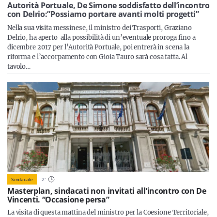
Sicilia
Autorità Portuale, De Simone soddisfatto dell’incontro
con Delrio:”Possiamo portare avanti molti progetti”
Nella sua visita messinese, il ministro dei Trasporti, Graziano
Delrio, ha aperto alla possibilità di un’eventuale proroga fino a
dicembre 2017 per l’Autorità Portuale, poi entrerà in scena la
Servizi
riforma e l’accorpamento con Gioia Tauro sarà cosa fatta. Al
tavolo…
Resta sempre aggiornato con le ultime news, iscriviti alla
nostra newsletter
Iscriviti
Sindacale
2
'
Masterplan, sindacati non invitati all’incontro con De
Vincenti. “Occasione persa”
La visita di questa mattina del ministro per la Coesione Territoriale,