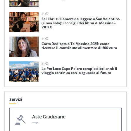
2
'
Sei libri sull’amore da leggere a San Valentino
(e non solo): i consigli dei librai di Messina –
VIDEO
4
'
Carta Dedicata a Te Messina 2025: come
ricevere il contributo alimentare di 500 euro
3
'
La Pro Loco Capo Peloro compie dieci anni: il
viaggio continua con lo sguardo al futuro
Servizi
Aste Giudiziarie