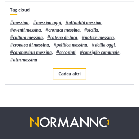
Tag cloud
#
,
#
,
#
,
messina
messina oggi
attualità messina
#
,
#
,
#
,
eventi messina
cronaca messina
sicilia
#
,
#
,
#
,
cultura messina
cateno de luca
notizie messina
#
,
#
,
#
,
cronaca di messina
politica messina
sicilia oggi
#
,
#
,
#
,
coronavirus messina
accorinti
consiglio comunale
#
atm messina
Carica altri