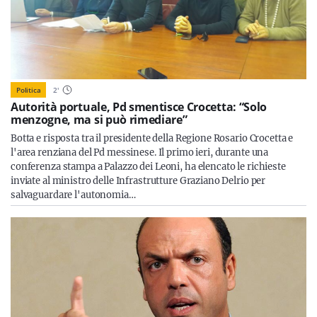
Politica
2
'
Autorità portuale, Pd smentisce Crocetta: “Solo
menzogne, ma si può rimediare”
Botta e risposta tra il presidente della Regione Rosario Crocetta e
l'area renziana del Pd messinese. Il primo ieri, durante una
conferenza stampa a Palazzo dei Leoni, ha elencato le richieste
inviate al ministro delle Infrastrutture Graziano Delrio per
salvaguardare l'autonomia…