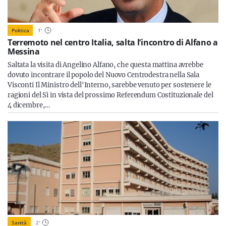
Politica
1
'
Terremoto nel centro Italia, salta l’incontro di Alfano a
Messina
Saltata la visita di Angelino Alfano, che questa mattina avrebbe
dovuto incontrare il popolo del Nuovo Centrodestra nella Sala
Visconti Il Ministro dell'Interno, sarebbe venuto per sostenere le
ragioni del Sì in vista del prossimo Referendum Costituzionale del
4 dicembre,…
Sanità
2
'