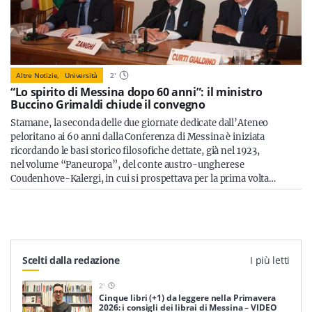
Altre Notizie,
Università
2
'
“Lo spirito di Messina dopo 60 anni”: il ministro
Buccino Grimaldi chiude il convegno
Stamane, la seconda delle due giornate dedicate dall’Ateneo
peloritano ai 60 anni dalla Conferenza di Messina è iniziata
ricordando le basi storico filosofiche dettate, già nel 1923,
nel volume “Paneuropa”, del conte austro-ungherese
Coudenhove-Kalergi, in cui si prospettava per la prima volta…
Scelti dalla redazione
I più letti
2
'
Cinque libri (+1) da leggere nella Primavera
2026: i consigli dei librai di Messina – VIDEO