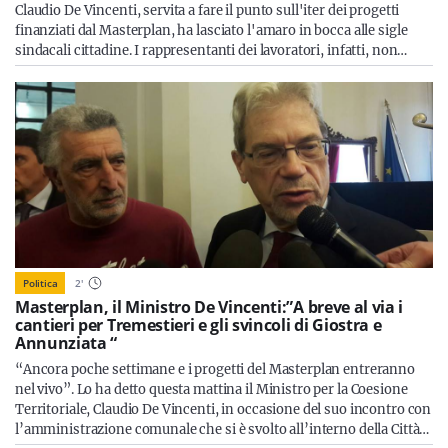
Claudio De Vincenti, servita a fare il punto sull'iter dei progetti
finanziati dal Masterplan, ha lasciato l'amaro in bocca alle sigle
sindacali cittadine. I rappresentanti dei lavoratori, infatti, non…
Politica
2
'
Masterplan, il Ministro De Vincenti:”A breve al via i
cantieri per Tremestieri e gli svincoli di Giostra e
Annunziata “
“Ancora poche settimane e i progetti del Masterplan entreranno
nel vivo”. Lo ha detto questa mattina il Ministro per la Coesione
Territoriale, Claudio De Vincenti, in occasione del suo incontro con
l’amministrazione comunale che si è svolto all’interno della Città…