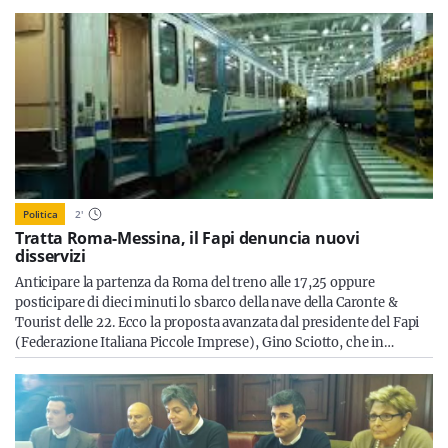
Politica
2
'
Tratta Roma-Messina, il Fapi denuncia nuovi
disservizi
Anticipare la partenza da Roma del treno alle 17,25 oppure
posticipare di dieci minuti lo sbarco della nave della Caronte &
Tourist delle 22. Ecco la proposta avanzata dal presidente del Fapi
(Federazione Italiana Piccole Imprese), Gino Sciotto, che in…