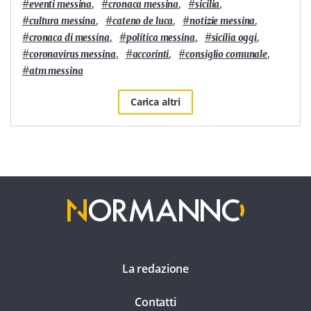
#
,
#
,
#
,
eventi messina
cronaca messina
sicilia
#
,
#
,
#
,
cultura messina
cateno de luca
notizie messina
#
,
#
,
#
,
cronaca di messina
politica messina
sicilia oggi
#
,
#
,
#
,
coronavirus messina
accorinti
consiglio comunale
#
atm messina
Carica altri
La redazione
Contatti