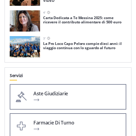
VIDEO
4
'
Carta Dedicata a Te Messina 2025: come
ricevere il contributo alimentare di 500 euro
3
'
La Pro Loco Capo Peloro compie dieci anni: il
viaggio continua con lo sguardo al futuro
Servizi
Aste Giudiziarie
Farmacie Di Turno