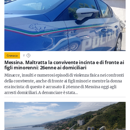
Cronaca
1
'
Messina. Maltratta la convivente incinta e di fronte ai
figli minorenni: 26enne ai domiciliari
Minacce, insulti e numerosi episodi di violenza fisica nei confronti
della convivente, anche di fronte ai figli minori e mentre la donna
era incinta: di questo è accusato il 26enne di Messina oggi agli
arresti domiciliari. A denunciare è stata…