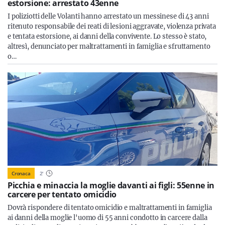
estorsione: arrestato 43enne
I poliziotti delle Volanti hanno arrestato un messinese di 43 anni
ritenuto responsabile dei reati di lesioni aggravate, violenza privata
e tentata estorsione, ai danni della convivente. Lo stesso è stato,
altresì, denunciato per maltrattamenti in famiglia e sfruttamento
o…
Cronaca
2
'
Picchia e minaccia la moglie davanti ai figli: 55enne in
carcere per tentato omicidio
Dovrà rispondere di tentato omicidio e maltrattamenti in famiglia
ai danni della moglie l'uomo di 55 anni condotto in carcere dalla