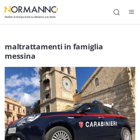
Notizie in tempo reale su Messina e la Sicilia
Attualità
maltrattamenti in famiglia
Cronaca
messina
Politica
Cultura
Lavoro
Società
Economia
Sport