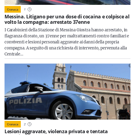
Cronaca
1
'
Messina. Litigano per una dose di cocaina e colpisce al
volto la compagna: arrestato 37enne
I Carabinieri della Stazione di Messina Giostra hanno arrestato, in
flagranza di reato, un 37enne per maltrattamenti contro familiari e
conviventi e lesioni personali aggravate ai danni della propria
compagna. A seguito di una richiesta di intervento, pervenuta alla
Centrale…
Cronaca
2
'
Lesioni aggravate, violenza privata e tentata