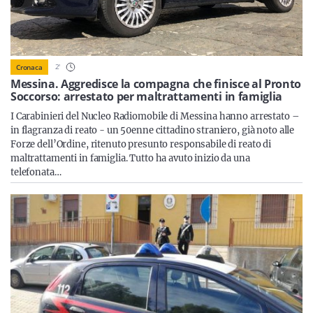
Sicilia
2
'
Cronaca
Servizi
Messina. Aggredisce la compagna che finisce al Pronto
Soccorso: arrestato per maltrattamenti in famiglia
I Carabinieri del Nucleo Radiomobile di Messina hanno arrestato –
in flagranza di reato - un 50enne cittadino straniero, già noto alle
Forze dell’Ordine, ritenuto presunto responsabile di reato di
Resta sempre aggiornato con le ultime news, iscriviti alla
maltrattamenti in famiglia. Tutto ha avuto inizio da una
nostra newsletter
telefonata…
Iscriviti