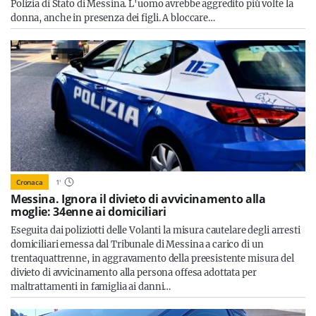
Polizia di Stato di Messina. L'uomo avrebbe aggredito più volte la
donna, anche in presenza dei figli. A bloccare…
Cronaca
1
'
Messina. Ignora il divieto di avvicinamento alla
moglie: 34enne ai domiciliari
Eseguita dai poliziotti delle Volanti la misura cautelare degli arresti
domiciliari emessa dal Tribunale di Messina a carico di un
trentaquattrenne, in aggravamento della preesistente misura del
divieto di avvicinamento alla persona offesa adottata per
maltrattamenti in famiglia ai danni…