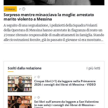
Cronaca
2
'
Sorpreso mentre minacciava la moglie: arrestato
marito violento a Messina
A seguito di una segnalazione, i poliziotti della Squadra Volanti
della Questura di Messina hanno arrestato in flagranza di reato un
27enne ritenuto responsabile di maltrattamenti in famiglia. Stando
alle ricostruzioni fornite, già in passato il giovane si era mostrato…
Scelti dalla redazione
I più letti
2
'
Cinque libri (+1) da leggere nella Primavera
2026: i consigli dei librai di Messina – VIDEO
2
'
Sei libri sull’amore da leggere a San Valentino
(e non solo): i consigli dei librai di Messina –