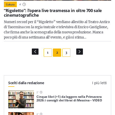
Cultura
4
'
“Rigoletto”: l’opera live trasmessa in oltre 700 sale
cinematografiche
Numeri record per il “Rigoletto” verdiano allestito al Teatro Antico
di Taormina con la regia teatrale e televisiva di Enrico Castiglione,
che firma anche la scenografia della nuova produzione. Manca
poco più di una settimana all'evento, e già si stima…
1
2
3
Scelti dalla redazione
I più letti
2
'
Cinque libri (+1) da leggere nella Primavera
2026: i consigli dei librai di Messina – VIDEO
2
'