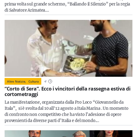
prima volta sul grande schermo, “Ballando il Silenzio” per la regia
di Salvatore Arimatea.…
Altre Notizie,
Cultura
4
'
“Corto di Sera”. Ecco i vincitori della rassegna estiva di
cortometraggi
La manifestazione, organizzata dalla Pro Loco “Giovannello da
Itala”, si è svolta dal 10 all'12 agosto a Itala Marina . Un momento
di confronto non competitivo che ha visto l’adesione di opere
provenienti da diverse parti d’Italia e del mondo.…