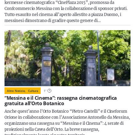
kermesse cinematografica “CinePlaza 2015”, promossa da
Confcommercio Messina con la collaborazione di sponsor privati.
Tutto esaurito nel cinema all’aperto allestito a piazza Duomo, i
messinesi dimostrano di gradire questo genere di…
Altre Notizie,
Cultura
1
'
“Messina e il Cinema”: rassegna cinematografica
gratuita all’Orto Botanico
Anche quest’anno l’Orto Botanico “Pietro Castelli” e il Cineforum
Orione in collaborazione con l’Associazione Antonello da Messina,
organizzano una rassegna su “Messina e il Cinema”: 4 serate di
proiezioni nella Cavea dell’Orto. La breve rassegna,