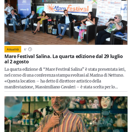
Attualità
6
'
Mare Festival Salina. La quarta edizione dal 29 luglio
al 2 agosto
La quarta edizione di “Mare Festival Salina” è stata presentata ieri,
nel corso di una conferenza stampa svoltasi al Marina di Nettuno.
«Questa location – ha detto il direttore artistico della
manifestazione, Massimiliano Cavaleri – è stata scelta per lo…