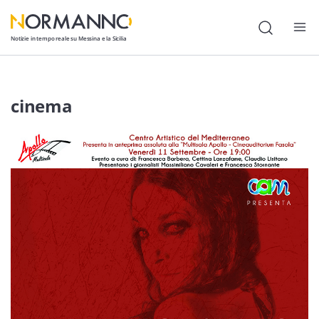
Notizie in tempo reale su Messina e la Sicilia
Attualità
cinema
Cronaca
Politica
Cultura
Lavoro
Società
Economia
Sport