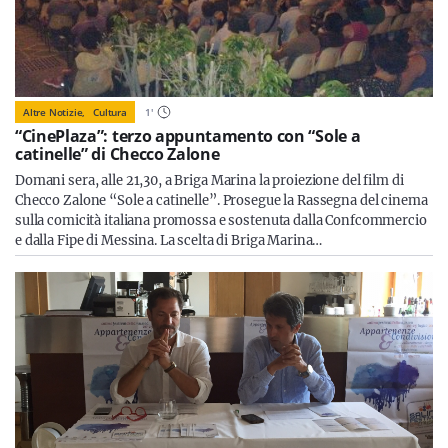
Altre Notizie,
Cultura
1
'
“CinePlaza”: terzo appuntamento con “Sole a
catinelle” di Checco Zalone
Domani sera, alle 21,30, a Briga Marina la proiezione del film di
Checco Zalone “Sole a catinelle”. Prosegue la Rassegna del cinema
sulla comicità italiana promossa e sostenuta dalla Confcommercio
e dalla Fipe di Messina. La scelta di Briga Marina…