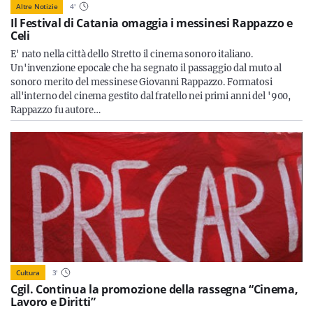
Altre Notizie
4
'
Il Festival di Catania omaggia i messinesi Rappazzo e
Celi
E' nato nella città dello Stretto il cinema sonoro italiano.
Un'invenzione epocale che ha segnato il passaggio dal muto al
sonoro merito del messinese Giovanni Rappazzo. Formatosi
all'interno del cinema gestito dal fratello nei primi anni del '900,
Rappazzo fu autore…
Cultura
3
'
Cgil. Continua la promozione della rassegna “Cinema,
Lavoro e Diritti”