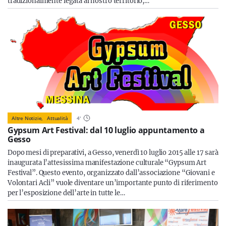
tradizionalmente legata al nostro territorio,…
Altre Notizie,
Attualità
4
'
Gypsum Art Festival: dal 10 luglio appuntamento a
Gesso
Dopo mesi di preparativi, a Gesso, venerdì 10 luglio 2015 alle 17 sarà
inaugurata l’attesissima manifestazione culturale “Gypsum Art
Festival”. Questo evento, organizzato dall’associazione “Giovani e
Volontari Acli” vuole diventare un’importante punto di riferimento
per l’esposizione dell’arte in tutte le…