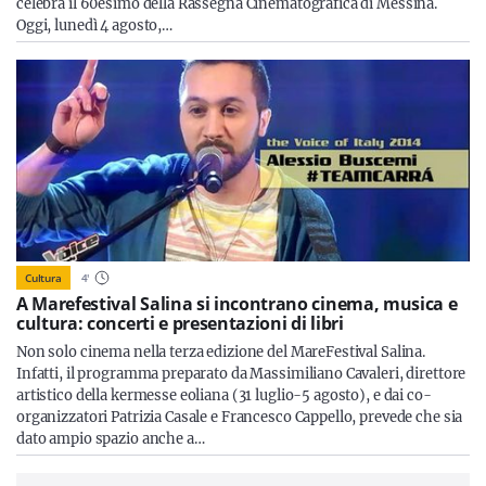
celebra il 60esimo della Rassegna Cinematografica di Messina.
Oggi, lunedì 4 agosto,…
Cultura
4
'
A Marefestival Salina si incontrano cinema, musica e
cultura: concerti e presentazioni di libri
Non solo cinema nella terza edizione del MareFestival Salina.
Infatti, il programma preparato da Massimiliano Cavaleri, direttore
artistico della kermesse eoliana (31 luglio-5 agosto), e dai co-
organizzatori Patrizia Casale e Francesco Cappello, prevede che sia
dato ampio spazio anche a…