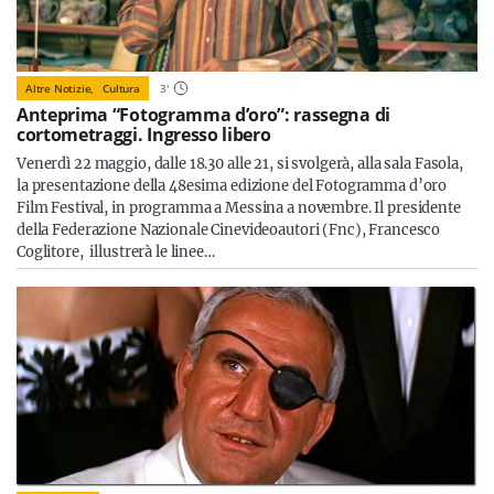
Altre Notizie,
Cultura
3
'
Anteprima “Fotogramma d’oro”: rassegna di
cortometraggi. Ingresso libero
Venerdì 22 maggio, dalle 18.30 alle 21, si svolgerà, alla sala Fasola,
la presentazione della 48esima edizione del Fotogramma d’oro
Film Festival, in programma a Messina a novembre. Il presidente
della Federazione Nazionale Cinevideoautori (Fnc), Francesco
Coglitore, illustrerà le linee…