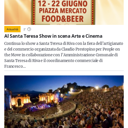
Attualità
2
'
Al Santa Teresa Show in scena Arte e Cinema
Continua lo show a Santa Teresa di Riva con la fiera dell’artigianato
e del commercio organizzata da Claudio Prestopino per People on
the Move in collaborazione con l’Amministrazione Comunale di
Santa Teresa di Riva e il coordinamento commerciale di
Francesco…