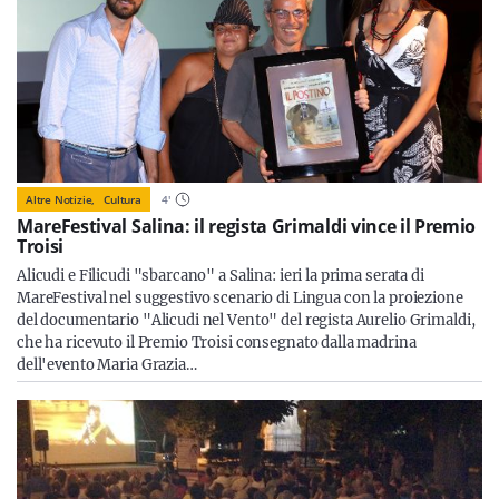
Altre Notizie,
Cultura
4
'
MareFestival Salina: il regista Grimaldi vince il Premio
Troisi
Alicudi e Filicudi "sbarcano" a Salina: ieri la prima serata di
MareFestival nel suggestivo scenario di Lingua con la proiezione
del documentario "Alicudi nel Vento" del regista Aurelio Grimaldi,
che ha ricevuto il Premio Troisi consegnato dalla madrina
dell'evento Maria Grazia…