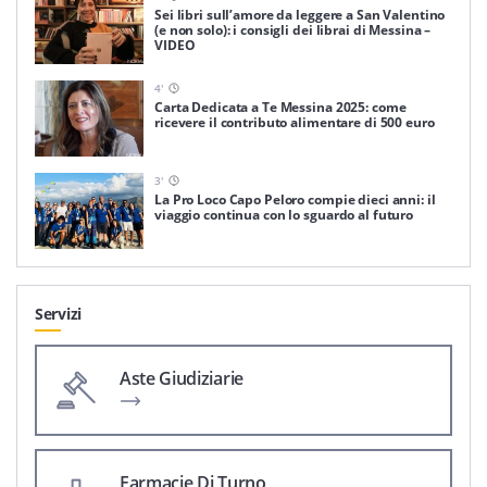
Sei libri sull’amore da leggere a San Valentino
(e non solo): i consigli dei librai di Messina –
VIDEO
4
'
Carta Dedicata a Te Messina 2025: come
ricevere il contributo alimentare di 500 euro
3
'
La Pro Loco Capo Peloro compie dieci anni: il
viaggio continua con lo sguardo al futuro
Servizi
Aste Giudiziarie
Farmacie Di Turno