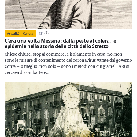
Attualità,
Cultura
13
'
C’era una volta Messina: dalla peste al colera, le
epidemie nella storia della città dello Stretto
Chiese chiuse, stop ai commerci e isolamento in casa: no, non
sono le misure di contenimento del coronavirus varate dal governo
Conte – o meglio, non solo – sono i metodi con cui già nel '700 si
cercava di combattere…