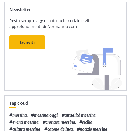
Newsletter
Resta sempre aggiornato sulle notizie e gli
approfondimenti di Normanno.com
Iscriviti
Tag cloud
#
,
#
,
#
,
messina
messina oggi
attualità messina
#
,
#
,
#
,
eventi messina
cronaca messina
sicilia
#
,
#
,
#
,
cultura messina
cateno de luca
notizie messina