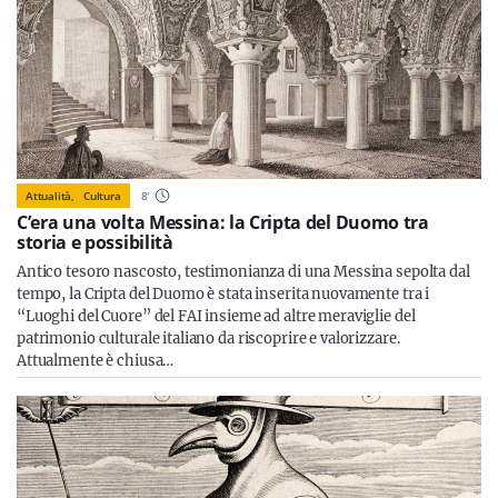
Attualità,
Cultura
8
'
C’era una volta Messina: la Cripta del Duomo tra
storia e possibilità
Antico tesoro nascosto, testimonianza di una Messina sepolta dal
tempo, la Cripta del Duomo è stata inserita nuovamente tra i
“Luoghi del Cuore” del FAI insieme ad altre meraviglie del
patrimonio culturale italiano da riscoprire e valorizzare.
Attualmente è chiusa…