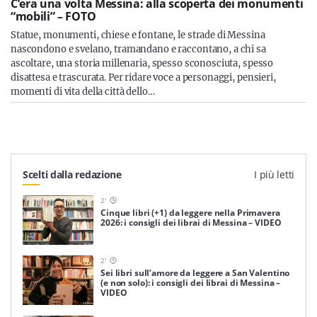
C’era una volta Messina: alla scoperta dei monumenti
“mobili” – FOTO
Statue, monumenti, chiese e fontane, le strade di Messina
nascondono e svelano, tramandano e raccontano, a chi sa
ascoltare, una storia millenaria, spesso sconosciuta, spesso
disattesa e trascurata. Per ridare voce a personaggi, pensieri,
momenti di vita della città dello…
Scelti dalla redazione
I più letti
2
'
Cinque libri (+1) da leggere nella Primavera
2026: i consigli dei librai di Messina – VIDEO
2
'
Sei libri sull’amore da leggere a San Valentino
(e non solo): i consigli dei librai di Messina –
VIDEO