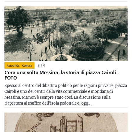
Attualità,
Cultura
8
'
C’era una volta Messina: la storia di piazza Cairoli –
FOTO
Spesso al centro del dibattito politico per le ragioni più varie, piazza
Cairoli è uno dei centri della vita commerciale e mondana di
Messina. Ma non è sempre stato così. La discussione sulla
riapertura al traffico dell'isola pedonale è, oggi,…