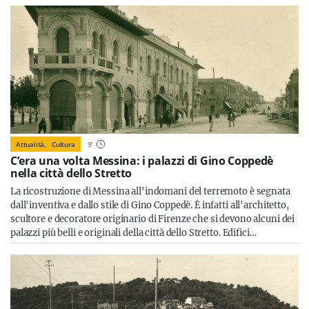
Attualità,
Cultura
9
'
C’era una volta Messina: i palazzi di Gino Coppedè
nella città dello Stretto
La ricostruzione di Messina all'indomani del terremoto è segnata
dall'inventiva e dallo stile di Gino Coppedè. È infatti all'architetto,
scultore e decoratore originario di Firenze che si devono alcuni dei
palazzi più belli e originali della città dello Stretto. Edifici…