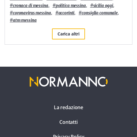
#
,
#
,
#
,
cronaca di messina
politica messina
sicilia oggi
#
,
#
,
#
,
coronavirus messina
accorinti
consiglio comunale
#
atm messina
Carica altri
La redazione
Contatti
Privacy Policy