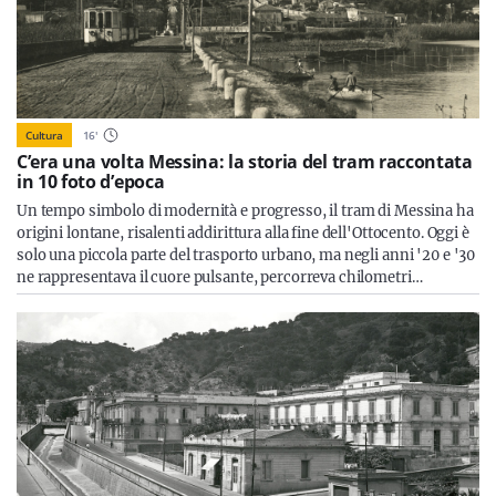
Cultura
16
'
C’era una volta Messina: la storia del tram raccontata
in 10 foto d’epoca
Un tempo simbolo di modernità e progresso, il tram di Messina ha
origini lontane, risalenti addirittura alla fine dell'Ottocento. Oggi è
solo una piccola parte del trasporto urbano, ma negli anni '20 e '30
ne rappresentava il cuore pulsante, percorreva chilometri…