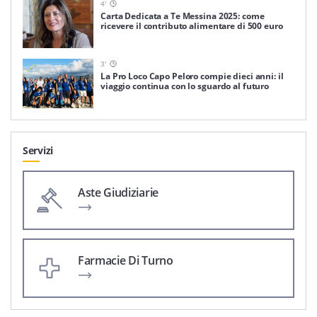
4
'
Carta Dedicata a Te Messina 2025: come
ricevere il contributo alimentare di 500 euro
3
'
La Pro Loco Capo Peloro compie dieci anni: il
viaggio continua con lo sguardo al futuro
Servizi
Aste Giudiziarie
Farmacie Di Turno