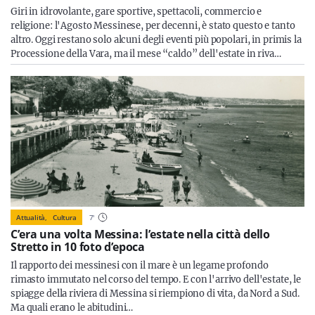
Giri in idrovolante, gare sportive, spettacoli, commercio e
religione: l'Agosto Messinese, per decenni, è stato questo e tanto
altro. Oggi restano solo alcuni degli eventi più popolari, in primis la
Processione della Vara, ma il mese “caldo” dell'estate in riva…
Attualità,
Cultura
7
'
C’era una volta Messina: l’estate nella città dello
Stretto in 10 foto d’epoca
Il rapporto dei messinesi con il mare è un legame profondo
rimasto immutato nel corso del tempo. E con l'arrivo dell'estate, le
spiagge della riviera di Messina si riempiono di vita, da Nord a Sud.
Ma quali erano le abitudini…