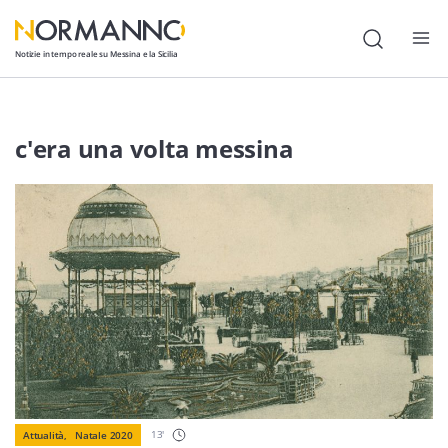
Notizie in tempo reale su Messina e la Sicilia
Attualità
c'era una volta messina
Cronaca
Politica
Cultura
Lavoro
Società
Economia
Sport
13
'
Attualità,
Natale 2020