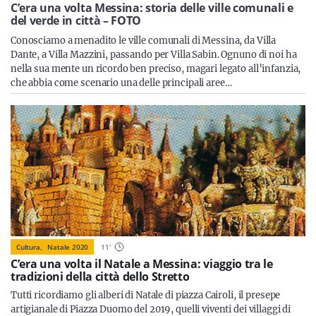
Sicilia
C’era una volta Messina: storia delle ville comunali e
del verde in città – FOTO
Conosciamo a menadito le ville comunali di Messina, da Villa
Dante, a Villa Mazzini, passando per Villa Sabin. Ognuno di noi ha
nella sua mente un ricordo ben preciso, magari legato all’infanzia,
Servizi
che abbia come scenario una delle principali aree…
Resta sempre aggiornato con le ultime news, iscriviti alla
nostra newsletter
Iscriviti
Cultura,
Natale 2020
11
'
C’era una volta il Natale a Messina: viaggio tra le
tradizioni della città dello Stretto
Tutti ricordiamo gli alberi di Natale di piazza Cairoli, il presepe
artigianale di Piazza Duomo del 2019, quelli viventi dei villaggi di