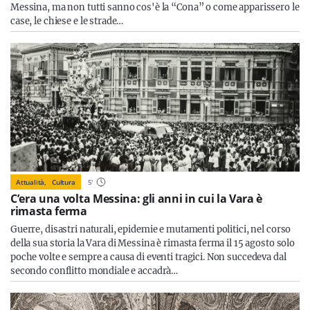
Messina, ma non tutti sanno cos'è la “Cona” o come apparissero le
case, le chiese e le strade…
Attualità,
Cultura
5
'
C’era una volta Messina: gli anni in cui la Vara è
rimasta ferma
Guerre, disastri naturali, epidemie e mutamenti politici, nel corso
della sua storia la Vara di Messina è rimasta ferma il 15 agosto solo
poche volte e sempre a causa di eventi tragici. Non succedeva dal
secondo conflitto mondiale e accadrà…