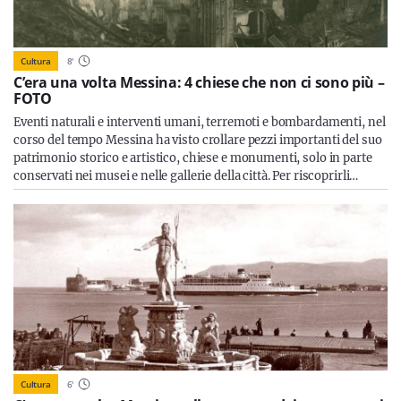
Cultura
8
'
C’era una volta Messina: 4 chiese che non ci sono più –
FOTO
Eventi naturali e interventi umani, terremoti e bombardamenti, nel
corso del tempo Messina ha visto crollare pezzi importanti del suo
patrimonio storico e artistico, chiese e monumenti, solo in parte
conservati nei musei e nelle gallerie della città. Per riscoprirli…
Cultura
6
'