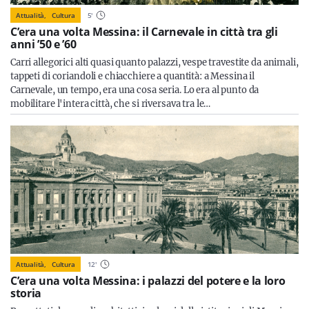
Attualità,
Cultura
5
'
C’era una volta Messina: il Carnevale in città tra gli
anni ’50 e ’60
Carri allegorici alti quasi quanto palazzi, vespe travestite da animali,
tappeti di coriandoli e chiacchiere a quantità: a Messina il
Carnevale, un tempo, era una cosa seria. Lo era al punto da
mobilitare l'intera città, che si riversava tra le…
Attualità,
Cultura
12
'
C’era una volta Messina: i palazzi del potere e la loro
storia