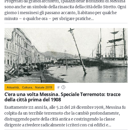
Progettati da grandi architetti, i palazzi delle istituzioni di Messina
sono anche un simbolo della rinascita della città dello Stretto. Ogni
giorno i messinesi gli passano accanto, li abitano per qualche
minuto – o qualche ora – per sbrigare pratiche…
Attualità,
Cultura,
Natale 2019
8
'
C’era una volta Messina. Speciale Terremoto: tracce
della città prima del 1908
Esattamente 111 anni fa, alle 5.21 del 28 dicembre 1908, Messina fu
colpita da un terribile terremoto che la cambiò profondamente,
distruggendo parte della città antica e costringendo la classe
dirigente a rivedere radicalmente i criteri con cui edifici e…