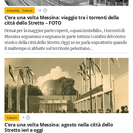
Attualità,
Cultura
13
'
C’era una volta Messina: viaggio tra i torrenti della
città dello Stretto – FOTO
Ormai per la maggior parte coperti, «quasi invisibili», i torrenti di
Messina segnavano e segnano in parte tuttora i confini del centro
storico della città dello Stretto. Oggi se ne parla soprattutto quando
il maltempo si abbatte sul territorio peloritano…
Cultura
7
'
C’era una volta Messina: agosto nella città dello
Stretto ieri e oggi