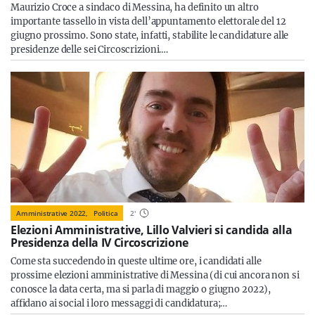
Maurizio Croce a sindaco di Messina, ha definito un altro
importante tassello in vista dell’appuntamento elettorale del 12
giugno prossimo. Sono state, infatti, stabilite le candidature alle
presidenze delle sei Circoscrizioni.…
Amministrative 2022,
Politica
2
'
Elezioni Amministrative, Lillo Valvieri si candida alla
Presidenza della IV Circoscrizione
Come sta succedendo in queste ultime ore, i candidati alle
prossime elezioni amministrative di Messina (di cui ancora non si
conosce la data certa, ma si parla di maggio o giugno 2022),
affidano ai social i loro messaggi di candidatura;…