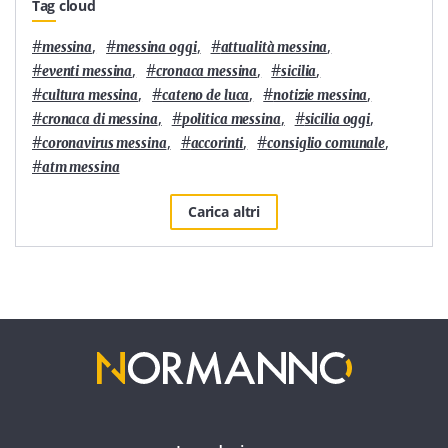
Tag cloud
#
,
#
,
#
,
messina
messina oggi
attualità messina
#
,
#
,
#
,
eventi messina
cronaca messina
sicilia
#
,
#
,
#
,
cultura messina
cateno de luca
notizie messina
#
,
#
,
#
,
cronaca di messina
politica messina
sicilia oggi
#
,
#
,
#
,
coronavirus messina
accorinti
consiglio comunale
#
atm messina
Carica altri