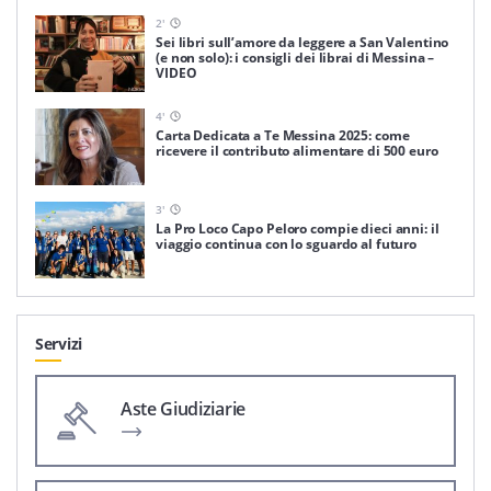
2
'
Sei libri sull’amore da leggere a San Valentino
(e non solo): i consigli dei librai di Messina –
VIDEO
4
'
Carta Dedicata a Te Messina 2025: come
ricevere il contributo alimentare di 500 euro
3
'
La Pro Loco Capo Peloro compie dieci anni: il
viaggio continua con lo sguardo al futuro
Servizi
Aste Giudiziarie