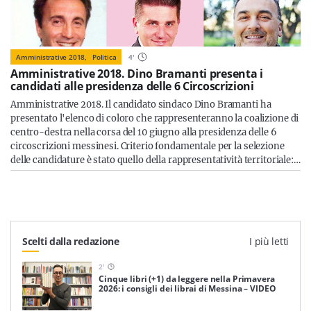
Amministrative 2018,
Politica
4
'
Amministrative 2018. Dino Bramanti presenta i
candidati alle presidenza delle 6 Circoscrizioni
Amministrative 2018. Il candidato sindaco Dino Bramanti ha
presentato l'elenco di coloro che rappresenteranno la coalizione di
centro-destra nella corsa del 10 giugno alla presidenza delle 6
circoscrizioni messinesi. Criterio fondamentale per la selezione
delle candidature è stato quello della rappresentatività territoriale:…
Scelti dalla redazione
I più letti
2
'
Cinque libri (+1) da leggere nella Primavera
2026: i consigli dei librai di Messina – VIDEO