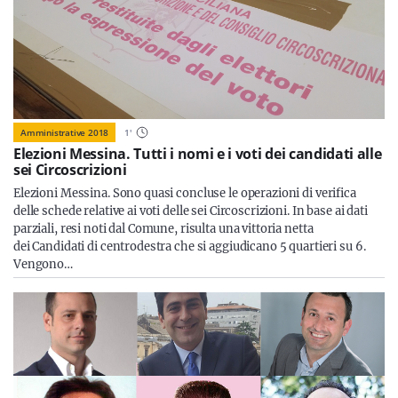
Amministrative 2018
1
'
Elezioni Messina. Tutti i nomi e i voti dei candidati alle
sei Circoscrizioni
Elezioni Messina. Sono quasi concluse le operazioni di verifica
delle schede relative ai voti delle sei Circoscrizioni. In base ai dati
parziali, resi noti dal Comune, risulta una vittoria netta
dei Candidati di centrodestra che si aggiudicano 5 quartieri su 6.
Vengono…