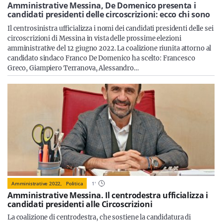
Sicilia
Amministrative Messina, De Domenico presenta i
candidati presidenti delle circoscrizioni: ecco chi sono
Il centrosinistra ufficializza i nomi dei candidati presidenti delle sei
circoscrizioni di Messina in vista delle prossime elezioni
amministrative del 12 giugno 2022. La coalizione riunita attorno al
Servizi
candidato sindaco Franco De Domenico ha scelto: Francesco
Greco, Giampiero Terranova, Alessandro…
Resta sempre aggiornato con le ultime news, iscriviti alla
nostra newsletter
Iscriviti
Amministrative 2022,
Politica
1
'
Amministrative Messina. Il centrodestra ufficializza i
candidati presidenti alle Circoscrizioni
La coalizione di centrodestra, che sostiene la candidatura di