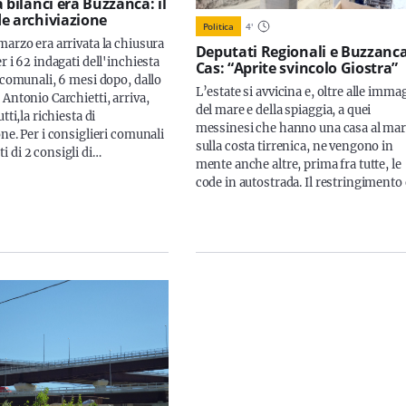
 bilanci era Buzzanca: il
e archiviazione
Politica
4
'
marzo era arrivata la chiusura
Deputati Regionali e Buzzanca
r i 62 indagati dell'inchiesta
Cas: “Aprite svincolo Giostra”
 comunali, 6 mesi dopo, dallo
L’estate si avvicina e, oltre alle imma
Antonio Carchietti, arriva,
del mare e della spiaggia, a quei
tti,la richiesta di
messinesi che hanno una casa al ma
ne. Per i consiglieri comunali
sulla costa tirrenica, ne vengono in
 di 2 consigli di…
mente anche altre, prima fra tutte, le
code in autostrada. Il restringimento