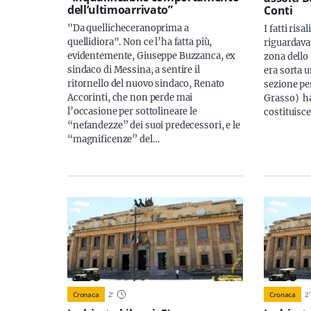
dell’ultimoarrivato”
Conti
"Da quellicheceranoprima a
I fatti ris
quellidiora". Non ce l’ha fatta più,
riguardava
evidentemente, Giuseppe Buzzanca, ex
zona dello
sindaco di Messina, a sentire il
era sorta u
ritornello del nuovo sindaco, Renato
sezione pe
Accorinti, che non perde mai
Grasso) ha
l’occasione per sottolineare le
costituisc
“nefandezze” dei suoi predecessori, e le
“magnificenze” del…
Cronaca
2
'
Cronaca
2
'