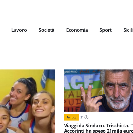
Lavoro
Società
Economia
Sport
Sicil
Politica
3
'
Viaggi da Sindaco. Trischitta. ”
Accorinti ha speso 21mila eur