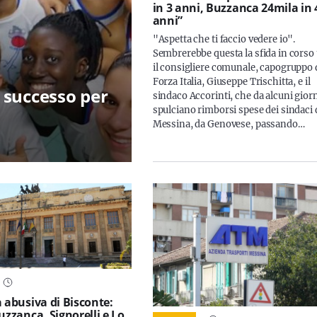
in 3 anni, Buzzanca 24mila in 
anni”
"Aspetta che ti faccio vedere io".
Sembrerebbe questa la sfida in corso 
il consigliere comunale, capogruppo 
Forza Italia, Giuseppe Trischitta, e il
 successo per
sindaco Accorinti, che da alcuni gior
spulciano rimborsi spese dei sindaci 
Messina, da Genovese, passando…
a abusiva di Bisconte:
uzzanca, Signorelli e Lo