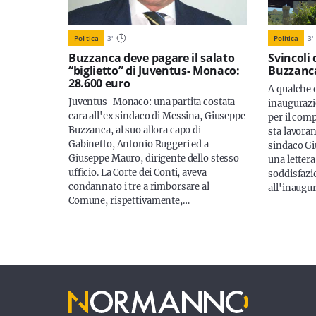
Politica
3
'
Politica
3
'
Buzzanca deve pagare il salato
Svincoli 
“biglietto” di Juventus- Monaco:
Buzzanca 
28.600 euro
A qualche o
Juventus-Monaco: una partita costata
inaugurazio
cara all'ex sindaco di Messina, Giuseppe
per il comp
Buzzanca, al suo allora capo di
sta lavora
Gabinetto, Antonio Ruggeri ed a
sindaco Gi
Giuseppe Mauro, dirigente dello stesso
una lettera
ufficio. La Corte dei Conti, aveva
soddisfazio
condannato i tre a rimborsare al
all'inaugu
Comune, rispettivamente,…