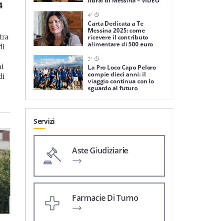
librai di Messina – VIDEO
4
4
'
Carta Dedicata a Te
Messina 2025: come
ricevere il contributo
tra
alimentare di 500 euro
di
3
'
ni
La Pro Loco Capo Peloro
compie dieci anni: il
di
viaggio continua con lo
sguardo al futuro
Servizi
Aste Giudiziarie
Farmacie Di Turno