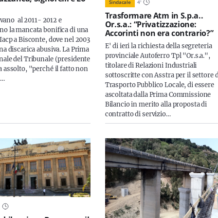
Sindacale
4
'
Trasformare Atm in S.p.a..
alivano al 2011- 2012 e
Or.s.a.: “Privatizzazione:
no la mancata bonifica di una
Accorinti non era contrario?”
 Iacp a Bisconte, dove nel 2003
E' di ieri la richiesta della segreteria
na discarica abusiva. La Prima
provinciale Autoferro Tpl "Or.s.a.",
nale del Tribunale (presidente
titolare di Relazioni Industriali
 assolto, "perché il fatto non
sottoscritte con Asstra per il settore 
e…
Trasporto Pubblico Locale, di essere
ascoltata dalla Prima Commissione
Bilancio in merito alla proposta di
contratto di servizio…