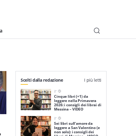
ia
Scelti dalla redazione
I più letti
2
'
Cinque libri (+1) da
leggere nella Primavera
2026: i consigli dei librai di
Messina – VIDEO
2
'
Sei libri sull’amore da
leggere a San Valentino (e
non solo): i consigli dei
o