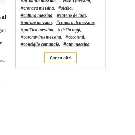
#
,
#
,
attualità messina
eventi messina
#
,
#
,
cronaca messina
sicilia
#
,
#
,
cultura messina
cateno de luca
 al
#
,
#
,
notizie messina
cronaca di messina
#
,
#
,
politica messina
sicilia oggi
gini
#
,
#
,
coronavirus messina
accorinti
re
#
,
#
consiglio comunale
atm messina
Carica altri
 e…