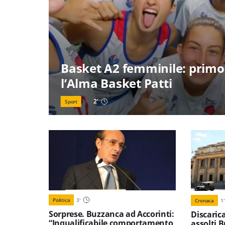
Basket A2 femminile: primo
l’Alma Basket Patti
2
'
Sport
Politica
3
'
Cronaca
1
'
Sorprese. Buzzanca ad Accorinti:
Discaric
“Inqualificabile comportamento
assolti B