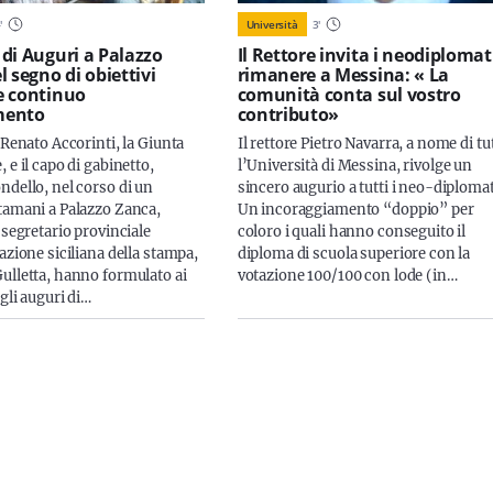
4
'
Università
3
'
di Auguri a Palazzo
Il Rettore invita i neodiplomat
 segno di obiettivi
rimanere a Messina: « La
e continuo
comunità conta sul vostro
mento
contributo»
 Renato Accorinti, la Giunta
Il rettore Pietro Navarra, a nome di tu
 e il capo di gabinetto,
l’Università di Messina, rivolge un
ndello, nel corso di un
sincero augurio a tutti i neo-diplomat
tamani a Palazzo Zanca,
Un incoraggiamento “doppio” per
 segretario provinciale
coloro i quali hanno conseguito il
azione siciliana della stampa,
diploma di scuola superiore con la
ulletta, hanno formulato ai
votazione 100/100 con lode (in…
 gli auguri di…