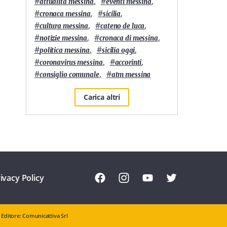
#
,
#
,
attualità messina
eventi messina
#
,
#
,
cronaca messina
sicilia
#
,
#
,
cultura messina
cateno de luca
#
,
#
,
notizie messina
cronaca di messina
#
,
#
,
politica messina
sicilia oggi
#
,
#
,
coronavirus messina
accorinti
#
,
#
consiglio comunale
atm messina
Carica altri
ivacy Policy
Editore: Comunicattiva Srl