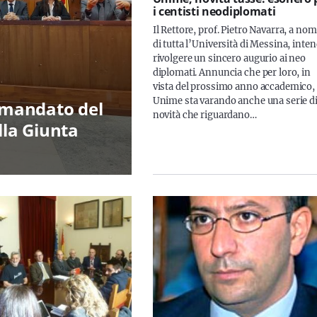
i centisti neodiplomati
Il Rettore, prof. Pietro Navarra, a no
di tutta l’Università di Messina, inte
rivolgere un sincero augurio ai neo
diplomati. Annuncia che per loro, in
vista del prossimo anno accademico,
Unime sta varando anche una serie d
à mandato del
novità che riguardano…
lla Giunta