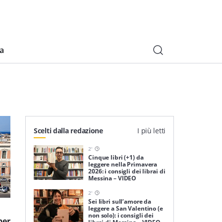
ia
Scelti dalla redazione
I più letti
2
'
Cinque libri (+1) da
leggere nella Primavera
2026: i consigli dei librai di
Messina – VIDEO
2
'
Sei libri sull’amore da
leggere a San Valentino (e
non solo): i consigli dei
per