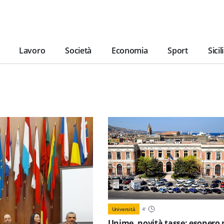
Lavoro
Società
Economia
Sport
Sicil
Università
4
'
Unime, novità tasse: esonero 