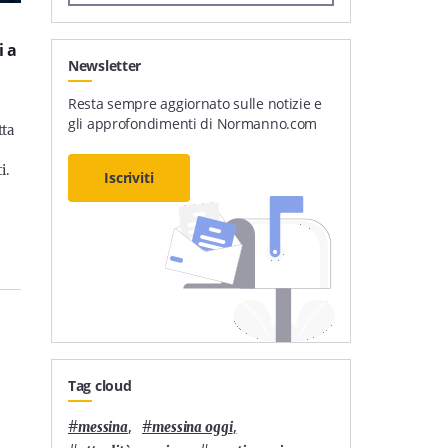
i a
Newsletter
Resta sempre aggiornato sulle notizie e
gli approfondimenti di Normanno.com
tta
i.
Iscriviti
Tag cloud
#
,
#
,
messina
messina oggi