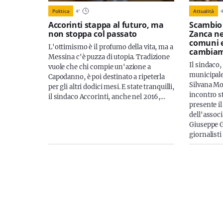
Politica
4
'
Attualità
Accorinti stappa al futuro, ma
Scambio 
non stoppa col passato
Zanca nel
comuni 
L'ottimismo è il profumo della vita, ma a
cambia
Messina c'è puzza di utopia. Tradizione
Il sindaco,
vuole che chi compie un'azione a
municipale,
Capodanno, è poi destinato a ripeterla
Silvana Mo
per gli altri dodici mesi. E state tranquilli,
incontro s
il sindaco Accorinti, anche nel 2016,…
presente il
dell'associ
Giuseppe G
giornalisti