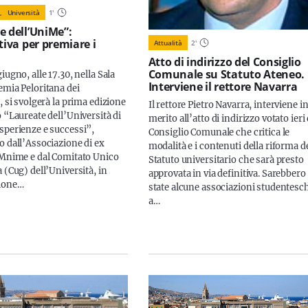
,
Università
1
'
e dell’UniMe”:
tiva per premiare i
Attualità
2
'
Atto di indirizzo del Consiglio
Comunale su Statuto Ateneo.
iugno, alle 17.30, nella Sala
Interviene il rettore Navarra
emia Peloritana dei
, si svolgerà la prima edizione
Il rettore Pietro Navarra, interviene i
 “Laureate dell’Università di
merito all’atto di indirizzo votato ieri 
sperienze e successi”,
Consiglio Comunale che critica le
o dall’Associazione di ex
modalità e i contenuti della riforma d
uMnime e dal Comitato Unico
Statuto universitario che sarà presto
 (Cug) dell’Università, in
approvata in via definitiva. Sarebbero
zione…
state alcune associazioni studentesc
a…