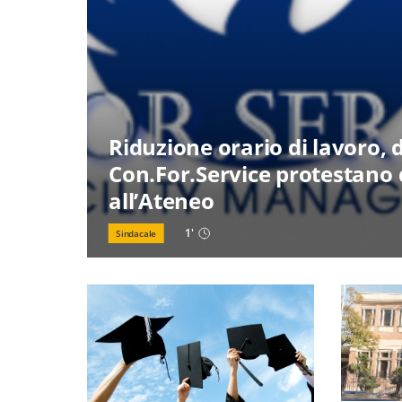
Riduzione orario di lavoro, 
Con.For.Service protestano
all’Ateneo
1
'
Sindacale