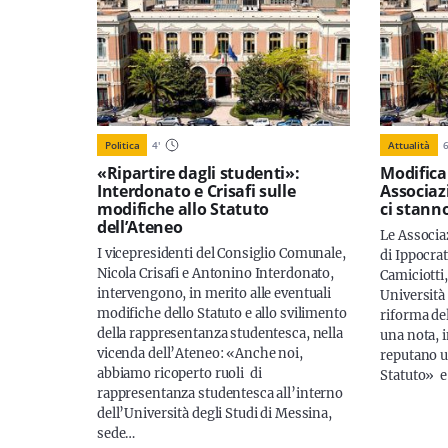
Politica
4
'
Attualità
«Ripartire dagli studenti»:
Modifica
Interdonato e Crisafi sulle
Associaz
modifiche allo Statuto
ci stann
dell’Ateneo
Le Associa
I vicepresidenti del Consiglio Comunale,
di Ippocrat
Nicola Crisafi e Antonino Interdonato,
Camiciotti
intervengono, in merito alle eventuali
Università
modifiche dello Statuto e allo svilimento
riforma del
della rappresentanza studentesca, nella
una nota, 
vicenda dell’Ateneo: «Anche noi,
reputano u
abbiamo ricoperto ruoli di
Statuto» e
rappresentanza studentesca all’interno
dell’Università degli Studi di Messina,
sede…