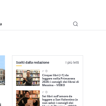
ia
Scelti dalla redazione
I più letti
2
'
Cinque libri (+1) da
leggere nella Primavera
2026: i consigli dei librai di
Messina – VIDEO
2
'
Sei libri sull’amore da
leggere a San Valentino (e
non solo): i consigli dei
i