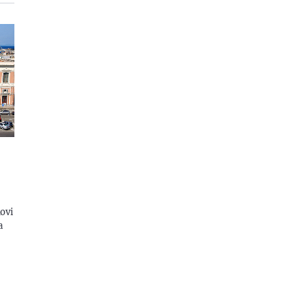
uovi
a