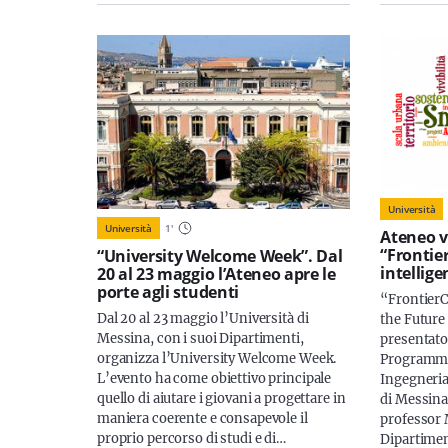
Università
Università
1
'
Ateneo v
“Frontier
“University Welcome Week”. Dal
intellige
20 al 23 maggio l’Ateneo apre le
porte agli studenti
“FrontierC
Dal 20 al 23 maggio l’Università di
the Future
Messina, con i suoi Dipartimenti,
presentato 
organizza l’University Welcome Week.
Programma 
L’evento ha come obiettivo principale
Ingegneria
quello di aiutare i giovani a progettare in
di Messina,
maniera coerente e consapevole il
professor 
proprio percorso di studi e di…
Dipartimen