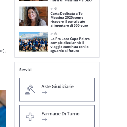
librai di Messina – VIDEO
4
'
Carta Dedicata a Te
Messina 2025: come
ricevere il contributo
alimentare di 500 euro
3
'
La Pro Loco Capo Peloro
compie dieci anni: il
viaggio continua con lo
sguardo al futuro
ur),
Servizi
Aste Giudiziarie
Farmacie Di Turno