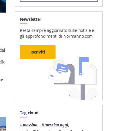
Newsletter
Resta sempre aggiornato sulle notizie e
gli approfondimenti di Normanno.com
n
dal
Iscriviti
ello
he
Tag cloud
#
,
#
,
messina
messina oggi