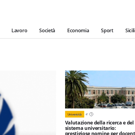
Lavoro
Società
Economia
Sport
Sicil
Università
4
'
Valutazione della ricerca e del
sistema universitario:
prestigiose nomine per docent