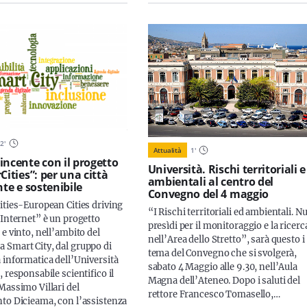
2
'
Attualità
1
'
incente con il progetto
Università. Rischi territoriali e
Cities”: per una città
ambientali al centro del
nte e sostenibile
Convegno del 4 maggio
ities-European Cities driving
“I Rischi territoriali ed ambientali. N
 Internet” è un progetto
presìdi per il monitoraggio e la ricerc
e vinto, nell’ambito del
nell’Area dello Stretto”, sarà questo i
Smart City, dal gruppo di
tema del Convegno che si svolgerà,
 informatica dell’Università
sabato 4 Maggio alle 9.30, nell’Aula
 responsabile scientifico il
Magna dell’Ateneo. Dopo i saluti del
Massimo Villari del
rettore Francesco Tomasello,…
to Dicieama, con l’assistenza