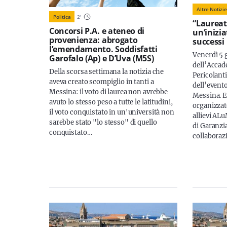
Altre Notizie
Politica
2
'
“Laureat
Concorsi P.A. e ateneo di
un’inizia
provenienza: abrogato
successi
l’emendamento. Soddisfatti
Venerdì 5 g
Garofalo (Ap) e D’Uva (M5S)
dell’Accad
Della scorsa settimana la notizia che
Pericolanti
aveva creato scompiglio in tanti a
dell’evento
Messina: il voto di laurea non avrebbe
Messina. E
avuto lo stesso peso a tutte le latitudini,
organizzat
il voto conquistato in un'università non
allievi AL
sarebbe stato "lo stesso" di quello
di Garanzia
conquistato…
collabora