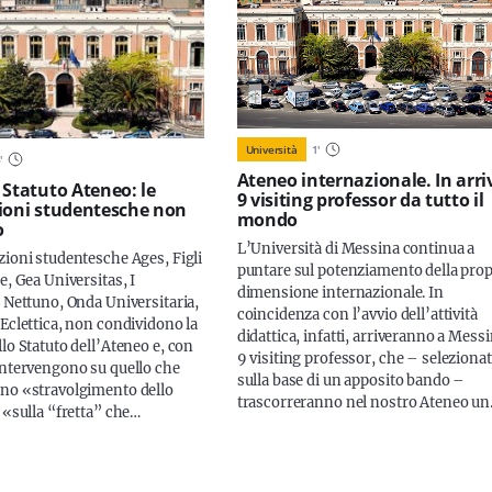
Università
1
'
6
'
Ateneo internazionale. In arri
 Statuto Ateneo: le
9 visiting professor da tutto il
ioni studentesche non
mondo
o
L’Università di Messina continua a
zioni studentesche Ages, Figli
puntare sul potenziamento della prop
e, Gea Universitas, I
dimensione internazionale. In
, Nettuno, Onda Universitaria,
coincidenza con l’avvio dell’attività
 Eclettica, non condividono la
didattica, infatti, arriveranno a Mess
lo Statuto dell’Ateneo e, con
9 visiting professor, che – selezionat
intervengono su quello che
sulla base di un apposito bando –
no «stravolgimento dello
trascorreranno nel nostro Ateneo u
 «sulla “fretta” che…