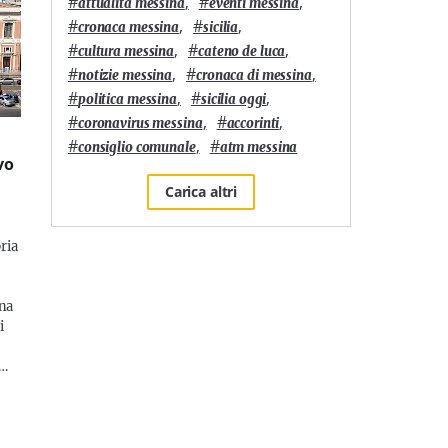
#
,
#
,
attualità messina
eventi messina
#
,
#
,
cronaca messina
sicilia
#
,
#
,
cultura messina
cateno de luca
#
,
#
,
notizie messina
cronaca di messina
#
,
#
,
politica messina
sicilia oggi
#
,
#
,
coronavirus messina
accorinti
#
,
#
consiglio comunale
atm messina
vo
Carica altri
ria
ina
i
n…