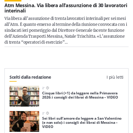
Atm Messina. Via libera all’assunzione di 30 lavoratori
interinali
Via libera all’assunzione di trenta lavoratori interinali per sei mesi
all’Atm. È quanto emerso al termine della riunione convocata con i
sindacati ieri pomeriggio dal Direttore Generale facente funzione
dell’Azienda Trasporti Messina, Natale Trischitta. «L’assunzione
di trenta “operatori di esercizio”…
Scelti dalla redazione
I più letti
2
'
Cinque libri (+1) da leggere nella Primavera
2026: i consigli dei librai di Messina – VIDEO
2
'
Sei libri sull’amore da leggere a San Valentino
(e non solo): i consigli dei librai di Messina –
VIDEO