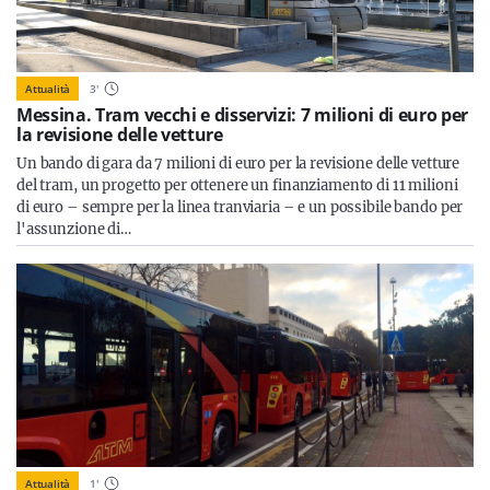
Attualità
3
'
Messina. Tram vecchi e disservizi: 7 milioni di euro per
la revisione delle vetture
Un bando di gara da 7 milioni di euro per la revisione delle vetture
del tram, un progetto per ottenere un finanziamento di 11 milioni
di euro – sempre per la linea tranviaria – e un possibile bando per
l'assunzione di…
Attualità
1
'