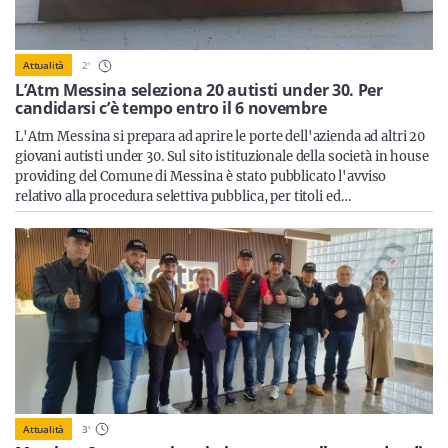
Sicilia
2
'
Attualità
L’Atm Messina seleziona 20 autisti under 30. Per
candidarsi c’è tempo entro il 6 novembre
Servizi
L'Atm Messina si prepara ad aprire le porte dell'azienda ad altri 20
giovani autisti under 30. Sul sito istituzionale della società in house
providing del Comune di Messina è stato pubblicato l'avviso
relativo alla procedura selettiva pubblica, per titoli ed…
Resta sempre aggiornato con le ultime news, iscriviti alla
nostra newsletter
Iscriviti
Attualità
3
'