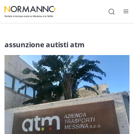
Notizie in tempo reale su Messina e la Sicilia
Attualità
assunzione autisti atm
Cronaca
Politica
Cultura
Lavoro
Società
Economia
Sport