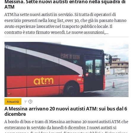
Messina. Sette nuovi autisti entrano nella squadra di
ATM
ATM ha sette nuovi autisti in servizio. Si tratta di operatori di
esercizio presenti nella long list, over 30, che già in passato hanno
avuto esperienze lavorative nel trasporto pubblico locale. Il
contratto è stato firmato venerdì. Le nuove assunzioni,…
Attualità
1
'
A Messina arrivano 20 nuovi autisti ATM: sui bus dal 6
dicembre
A bordo di bus e tram di Messina arrivano 20 nuovi autisti ATM che
entreranno in servizio da lunedì 6 dicembre. I nuovi autisti si