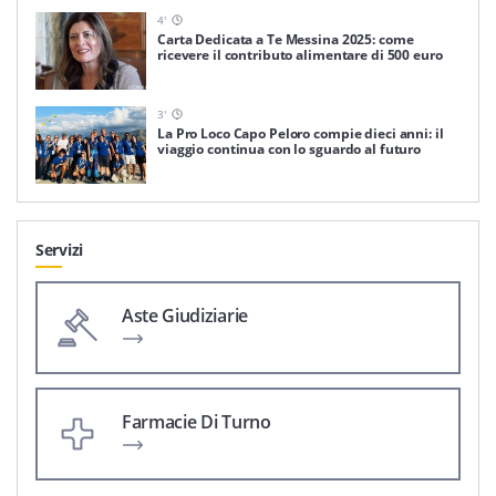
4
'
Carta Dedicata a Te Messina 2025: come
ricevere il contributo alimentare di 500 euro
3
'
La Pro Loco Capo Peloro compie dieci anni: il
viaggio continua con lo sguardo al futuro
Servizi
Aste Giudiziarie
Farmacie Di Turno