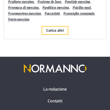
#
,
#
,
#
,
cultura messina
cateno de luca
notizie messina
#
,
#
,
#
,
cronaca di messina
politica messina
sicilia oggi
#
,
#
,
#
,
coronavirus messina
accorinti
consiglio comunale
#
atm messina
Carica altri
La redazione
Contatti