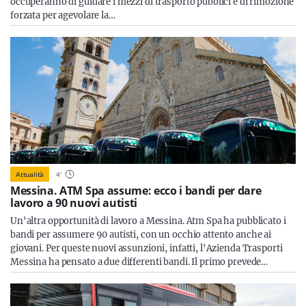
occuperanno di guidare i mezzi di trasporto pubblici e di rimozione
forzata per agevolare la…
Attualità
4
'
Messina. ATM Spa assume: ecco i bandi per dare
lavoro a 90 nuovi autisti
Un'altra opportunità di lavoro a Messina. Atm Spa ha pubblicato i
bandi per assumere 90 autisti, con un occhio attento anche ai
giovani. Per queste nuovi assunzioni, infatti, l'Azienda Trasporti
Messina ha pensato a due differenti bandi. Il primo prevede…