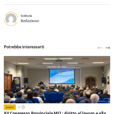
Scritto da
Redazione
Potrebbe interessarti
Lavoro
5
'
XV Congresso Provinciale MCL: diritto al lavoro e alla