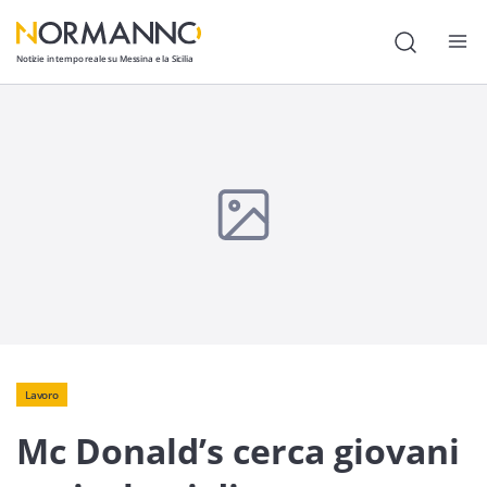
Notizie in tempo reale su Messina e la Sicilia
Attualità
Cronaca
Politica
Cultura
Lavoro
Società
Economia
Lavoro
Mc Donald’s cerca giovani
Sport