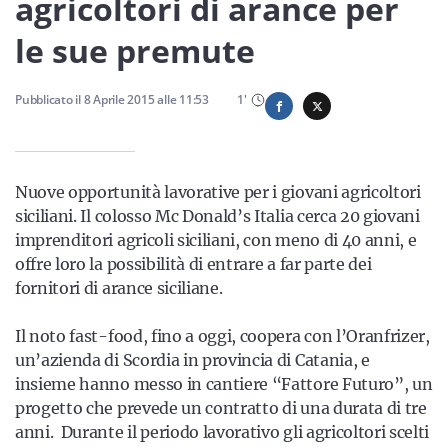
agricoltori di arance per
Sicilia
le sue premute
Pubblicato il
8 Aprile 2015
alle
11:53
1
'
Servizi
Nuove opportunità lavorative per i giovani agricoltori
siciliani. Il colosso Mc Donald’s Italia cerca 20 giovani
Resta sempre aggiornato con le ultime news, iscriviti alla
imprenditori agricoli siciliani, con meno di 40 anni, e
nostra newsletter
offre loro la possibilità di entrare a far parte dei
Iscriviti
fornitori di arance siciliane.
Il noto fast-food, fino a oggi, coopera con l’Oranfrizer,
un’azienda di Scordia in provincia di Catania, e
insieme hanno messo in cantiere “Fattore Futuro”, un
progetto che prevede un contratto di una durata di tre
anni. Durante il periodo lavorativo gli agricoltori scelti