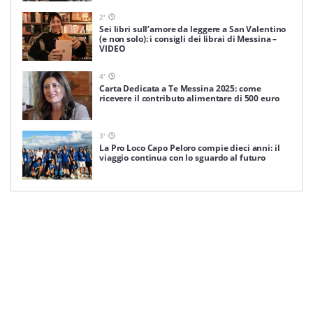
2
'
Sei libri sull’amore da leggere a San Valentino
(e non solo): i consigli dei librai di Messina –
VIDEO
4
'
Carta Dedicata a Te Messina 2025: come
ricevere il contributo alimentare di 500 euro
3
'
La Pro Loco Capo Peloro compie dieci anni: il
viaggio continua con lo sguardo al futuro