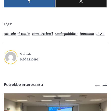
Tags:
carmelo picciotto
commercianti
suolo pubblico
taormina
tassa
Scritto da
Redazione
Potrebbe interessarti