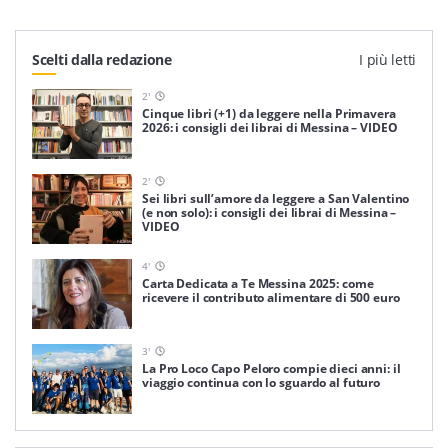
Scelti dalla redazione
I più letti
2
'
Cinque libri (+1) da leggere nella Primavera
2026: i consigli dei librai di Messina – VIDEO
2
'
Sei libri sull’amore da leggere a San Valentino
(e non solo): i consigli dei librai di Messina –
VIDEO
4
'
Carta Dedicata a Te Messina 2025: come
ricevere il contributo alimentare di 500 euro
3
'
La Pro Loco Capo Peloro compie dieci anni: il
viaggio continua con lo sguardo al futuro