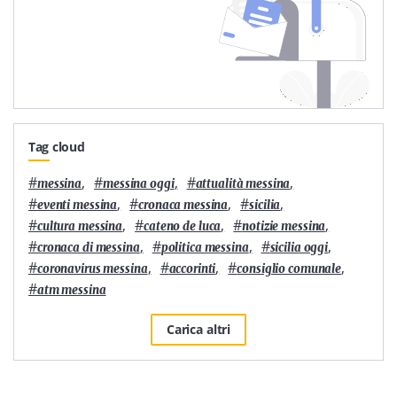
Tag cloud
#
,
#
,
#
,
messina
messina oggi
attualità messina
#
,
#
,
#
,
eventi messina
cronaca messina
sicilia
#
,
#
,
#
,
cultura messina
cateno de luca
notizie messina
#
,
#
,
#
,
cronaca di messina
politica messina
sicilia oggi
#
,
#
,
#
,
coronavirus messina
accorinti
consiglio comunale
#
atm messina
Carica altri