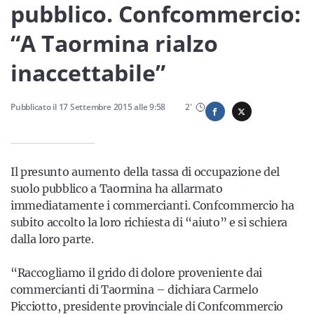
Sicilia
pubblico. Confcommercio:
“A Taormina rialzo
inaccettabile”
Servizi
Pubblicato il
17 Settembre 2015
alle
9:58
2
'
Resta sempre aggiornato con le ultime news, iscriviti alla
nostra newsletter
Il presunto aumento della tassa di occupazione del
suolo pubblico a Taormina ha allarmato
Iscriviti
immediatamente i commercianti. Confcommercio ha
subito accolto la loro richiesta di “aiuto” e si schiera
dalla loro parte.
“Raccogliamo il grido di dolore proveniente dai
commercianti di Taormina – dichiara Carmelo
Picciotto, presidente provinciale di Confcommercio