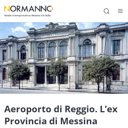
Notizie in tempo reale su Messina e la Sicilia
Attualità
Cronaca
Politica
Cultura
Lavoro
Società
Economia
Aeroporto di Reggio. L’ex
Sport
Provincia di Messina