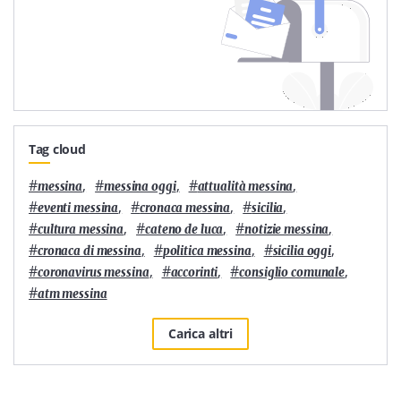
Tag cloud
#
,
#
,
#
,
messina
messina oggi
attualità messina
#
,
#
,
#
,
eventi messina
cronaca messina
sicilia
#
,
#
,
#
,
cultura messina
cateno de luca
notizie messina
#
,
#
,
#
,
cronaca di messina
politica messina
sicilia oggi
#
,
#
,
#
,
coronavirus messina
accorinti
consiglio comunale
#
atm messina
Carica altri