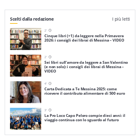
Scelti dalla redazione
I più letti
2
'
Cinque libri (+1) da leggere nella Primavera
2026: i consigli dei librai di Messina – VIDEO
2
'
Sei libri sull’amore da leggere a San Valentino
(e non solo): i consigli dei librai di Messina –
VIDEO
4
'
Carta Dedicata a Te Messina 2025: come
ricevere il contributo alimentare di 500 euro
3
'
La Pro Loco Capo Peloro compie dieci anni: il
viaggio continua con lo sguardo al futuro