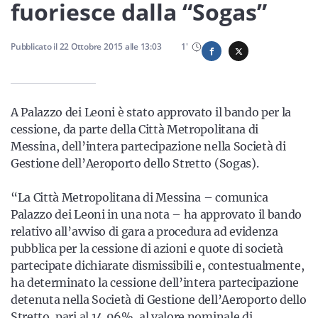
Sicilia
fuoriesce dalla “Sogas”
Pubblicato il
22 Ottobre 2015
alle
13:03
1
'
Servizi
A Palazzo dei Leoni è stato approvato il bando per la
cessione, da parte della Città Metropolitana di
Messina, dell’intera partecipazione nella Società di
Resta sempre aggiornato con le ultime news, iscriviti alla
Gestione dell’Aeroporto dello Stretto (Sogas).
nostra newsletter
“La Città Metropolitana di Messina – comunica
Iscriviti
Palazzo dei Leoni in una nota – ha approvato il bando
relativo all’avviso di gara a procedura ad evidenza
pubblica per la cessione di azioni e quote di società
partecipate dichiarate dismissibili e, contestualmente,
ha determinato la cessione dell’intera partecipazione
detenuta nella Società di Gestione dell’Aeroporto dello
Stretto, pari al 14,96%, al valore nominale di