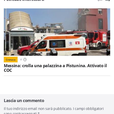
Cronaca
1
'
Messina: crolla una palazzina a Pistunina. Attivato il
COC
Lascia un commento
Il tuo indirizzo email non sarà pubblicato.
I campi obbligatori
sono contrassegnati
*