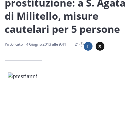
prostituzione: a S. Agata
Sicilia
di Militello, misure
cautelari per 5 persone
Servizi
Pubblicato il
4 Giugno 2013
alle
9:44
2
'
Resta sempre aggiornato con le ultime news, iscriviti alla
nostra newsletter
Iscriviti