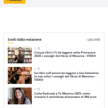
Scelti dalla redazione
I più letti
2
'
Cinque libri (+1) da leggere nella Primavera
2026: i consigli dei librai di Messina – VIDEO
2
'
Sei libri sull’amore da leggere a San Valentino
(e non solo): i consigli dei librai di Messina –
VIDEO
4
'
Carta Dedicata a Te Messina 2025: come
ricevere il contributo alimentare di 500 euro