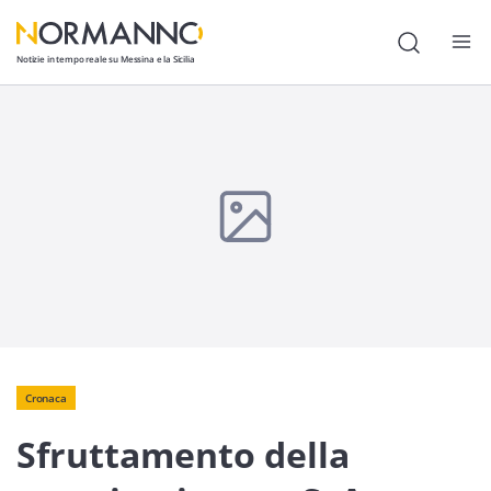
Notizie in tempo reale su Messina e la Sicilia
Attualità
Cronaca
Politica
Cultura
Lavoro
Società
Economia
Cronaca
Sfruttamento della
Sport