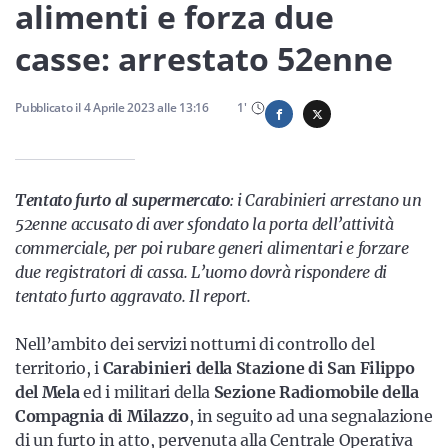
Sicilia
alimenti e forza due
casse: arrestato 52enne
Servizi
Pubblicato il
4 Aprile 2023
alle
13:16
1
'
Tentato furto al supermercato
: i Carabinieri arrestano un
Resta sempre aggiornato con le ultime news, iscriviti alla
52enne accusato di aver sfondato la porta dell’attività
nostra newsletter
commerciale, per poi rubare generi alimentari e forzare
due registratori di cassa. L’uomo dovrà rispondere di
Iscriviti
tentato furto aggravato. Il report.
Nell’ambito dei servizi notturni di controllo del
territorio, i
Carabinieri della Stazione di San Filippo
del Mela
ed i militari della
Sezione Radiomobile della
Compagnia di Milazzo
, in seguito ad una segnalazione
di un furto in atto, pervenuta alla Centrale Operativa