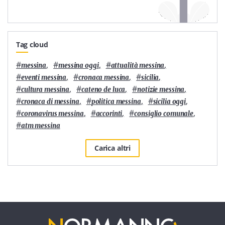
Tag cloud
#
,
#
,
#
,
messina
messina oggi
attualità messina
#
,
#
,
#
,
eventi messina
cronaca messina
sicilia
#
,
#
,
#
,
cultura messina
cateno de luca
notizie messina
#
,
#
,
#
,
cronaca di messina
politica messina
sicilia oggi
#
,
#
,
#
,
coronavirus messina
accorinti
consiglio comunale
#
atm messina
Carica altri