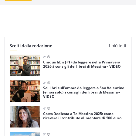
Scelti dalla redazione
I più letti
2
'
Cinque libri (+1) da leggere nella Primavera
2026: i consigli dei librai di Messina – VIDEO
2
'
Sei libri sull’amore da leggere a San Valentino
(e non solo): i consigli dei librai di Messina –
VIDEO
4
'
Carta Dedicata a Te Messina 2025: come
ricevere il contributo alimentare di 500 euro
3
'