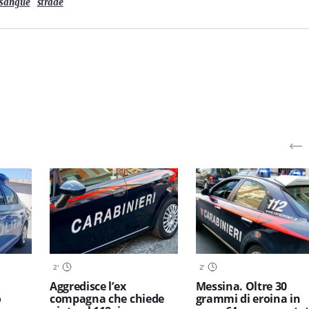
sangue
strade
2
'
2
'
Aggredisce l’ex
Messina. Oltre 30
o
compagna che chiede
grammi di eroina in