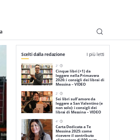
ia
Scelti dalla redazione
I più letti
2
'
Cinque libri (+1) da
leggere nella Primavera
2026: i consigli dei librai di
Messina – VIDEO
2
'
Sei libri sull’amore da
leggere a San Valentino (e
non solo): i consigli dei
librai di Messina – VIDEO
4
'
Carta Dedicata a Te
Messina 2025: come
ricevere il contributo
alimentare di 500 euro