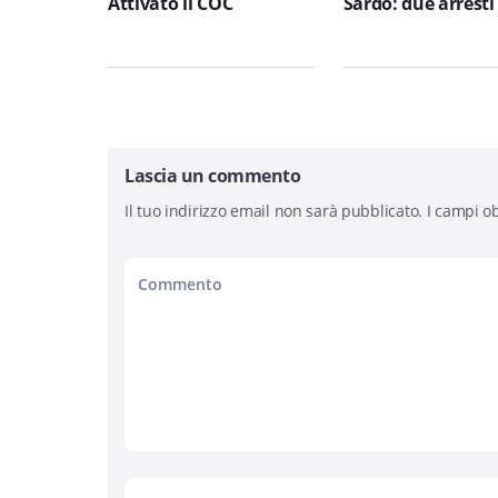
Attivato il COC
Sardo: due arresti
Lascia un commento
Il tuo indirizzo email non sarà pubblicato.
I campi ob