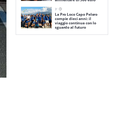
3
'
La Pro Loco Capo Peloro
compie dieci anni: il
viaggio continua con lo
sguardo al futuro