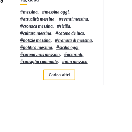
to
denunciate a Messina
in comunità
#
,
#
,
messina
messina oggi
#
,
#
,
attualità messina
eventi messina
#
,
#
,
cronaca messina
sicilia
#
,
#
,
cultura messina
cateno de luca
#
,
#
,
notizie messina
cronaca di messina
#
,
#
,
politica messina
sicilia oggi
#
,
#
,
coronavirus messina
accorinti
#
,
#
consiglio comunale
atm messina
Carica altri