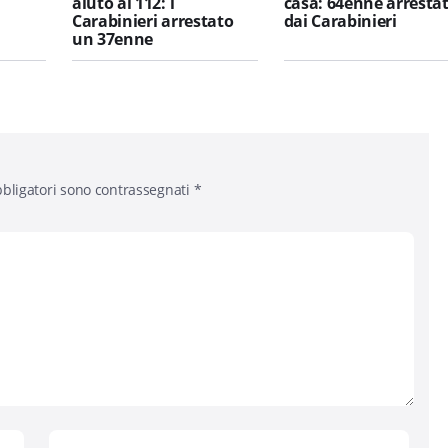
aiuto al 112: i
casa: 64enne arresta
Carabinieri arrestato
dai Carabinieri
un 37enne
bligatori sono contrassegnati
*