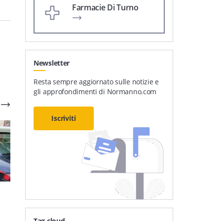
Farmacie Di Turno
Newsletter
Resta sempre aggiornato sulle notizie e
gli approfondimenti di Normanno.com
Iscriviti
1
'
3
'
Furto di energia
Estorsione e minacce ad
elettrica: 12 persone
un anziano: due minori
Tag cloud