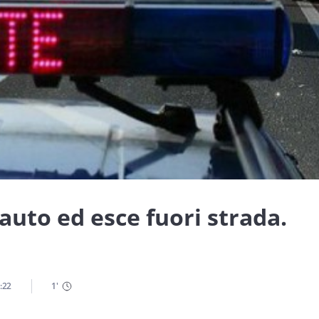
’auto ed esce fuori strada.
:22
1
'