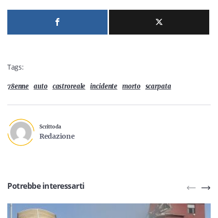
Tags:
78enne
auto
castroreale
incidente
morto
scarpata
Scritto da
Redazione
Potrebbe interessarti