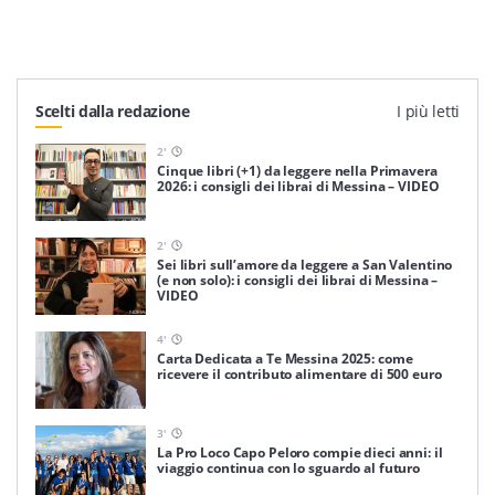
Scelti dalla redazione
I più letti
2
'
Cinque libri (+1) da leggere nella Primavera
2026: i consigli dei librai di Messina – VIDEO
2
'
Sei libri sull’amore da leggere a San Valentino
(e non solo): i consigli dei librai di Messina –
VIDEO
4
'
Carta Dedicata a Te Messina 2025: come
ricevere il contributo alimentare di 500 euro
3
'
La Pro Loco Capo Peloro compie dieci anni: il
viaggio continua con lo sguardo al futuro