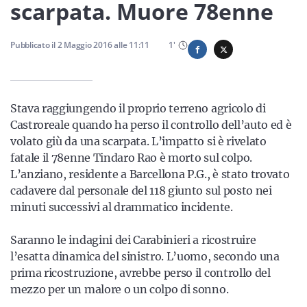
Sicilia
scarpata. Muore 78enne
Pubblicato il
2 Maggio 2016
alle
11:11
1
'
Servizi
Stava raggiungendo il proprio terreno agricolo di
Castroreale quando ha perso il controllo dell’auto ed è
volato giù da una scarpata. L’impatto si è rivelato
Resta sempre aggiornato con le ultime news, iscriviti alla
fatale il 78enne Tindaro Rao è morto sul colpo.
nostra newsletter
L’anziano, residente a Barcellona P.G., è stato trovato
cadavere dal personale del 118 giunto sul posto nei
Iscriviti
minuti successivi al drammatico incidente.
Saranno le indagini dei Carabinieri a ricostruire
l’esatta dinamica del sinistro. L’uomo, secondo una
prima ricostruzione, avrebbe perso il controllo del
mezzo per un malore o un colpo di sonno.