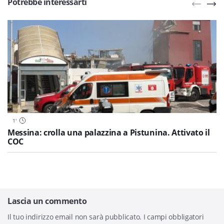
Potrebbe interessarti
1
'
Messina: crolla una palazzina a Pistunina. Attivato il
COC
Lascia un commento
Il tuo indirizzo email non sarà pubblicato.
I campi obbligatori