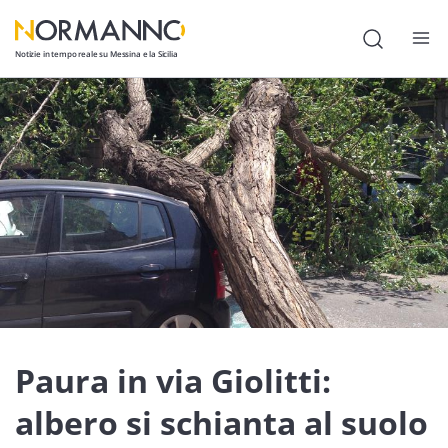
Notizie in tempo reale su Messina e la Sicilia
Attualità
Cronaca
Politica
Cultura
Lavoro
Società
Economia
Paura in via Giolitti:
Sport
albero si schianta al suolo