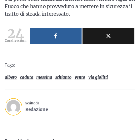
Fuoco che hanno provveduto a mettere in sicurezza il
tratto di strada interessato.
24
Condivisioni
Tags:
albero
caduta
messina
schianto
vento
via giolitti
Scritto da
Redazione