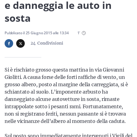
Sicilia
e danneggia le auto in
sosta
Servizi
Pubblicato il
25 Giugno 2015
alle
13:34
1
'
24
Condivisioni
Resta sempre aggiornato con le ultime news, iscriviti alla
Si è rischiato grosso questa mattina in via Giovanni
nostra newsletter
Giolitti. A causa forse delle forti raffiche di vento, un
grosso albero, posto al margine della carreggiata, si è
Iscriviti
schiantato al suolo. L’imponente arbusto ha
danneggiato alcune autovetture in sosta, rimaste
intrappolate sotto i pesanti rami. Fortunatamente,
non si registrano feriti, nessun passante si è trovava
nelle vicinanze dell’albero al momento della caduta.
Sul posto sono immediatamente intervenuti i Vigili del