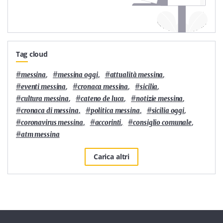
Tag cloud
#
,
#
,
#
,
messina
messina oggi
attualità messina
#
,
#
,
#
,
eventi messina
cronaca messina
sicilia
#
,
#
,
#
,
cultura messina
cateno de luca
notizie messina
#
,
#
,
#
,
cronaca di messina
politica messina
sicilia oggi
#
,
#
,
#
,
coronavirus messina
accorinti
consiglio comunale
#
atm messina
Carica altri