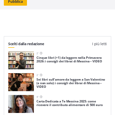
Scelti dalla redazione
I più letti
2
'
Cinque libri (+1) da leggere nella Primavera
2026: i consigli dei librai di Messina – VIDEO
2
'
Sei libri sull’amore da leggere a San Valentino
(e non solo): i consigli dei librai di Messina –
VIDEO
4
'
Carta Dedicata a Te Messina 2025: come
ricevere il contributo alimentare di 500 euro