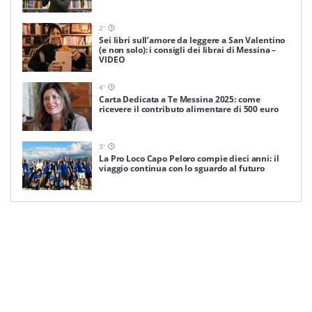
2
'
Sei libri sull’amore da leggere a San Valentino
(e non solo): i consigli dei librai di Messina –
VIDEO
4
'
Carta Dedicata a Te Messina 2025: come
ricevere il contributo alimentare di 500 euro
3
'
La Pro Loco Capo Peloro compie dieci anni: il
viaggio continua con lo sguardo al futuro