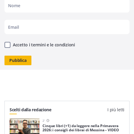
Accetto i termini e le condizioni
Scelti dalla redazione
I più letti
2
'
Cinque libri (+1) da leggere nella Primavera
2026: i consigli dei librai di Messina – VIDEO