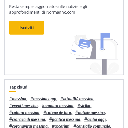
Resta sempre aggiornato sulle notizie e gli
approfondimenti di Normanno.com
Iscriviti
Tag cloud
#
,
#
,
#
,
messina
messina oggi
attualità messina
#
,
#
,
#
,
eventi messina
cronaca messina
sicilia
#
,
#
,
#
,
cultura messina
cateno de luca
notizie messina
#
,
#
,
#
,
cronaca di messina
politica messina
sicilia oggi
#
,
#
,
#
,
coronavirus messina
accorinti
consiglio comunale