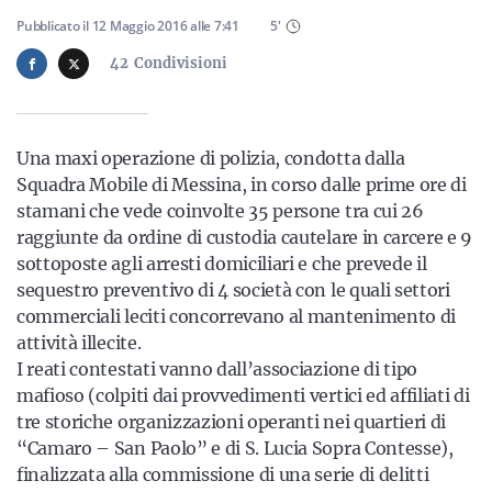
Sicilia
Pubblicato il
12 Maggio 2016
alle
7:41
5
'
42
Condivisioni
Servizi
Una maxi operazione di polizia, condotta dalla
Squadra Mobile di Messina, in corso dalle prime ore di
stamani che vede coinvolte 35 persone tra cui 26
raggiunte da ordine di custodia cautelare in carcere e 9
Resta sempre aggiornato con le ultime news, iscriviti alla
sottoposte agli arresti domiciliari e che prevede il
nostra newsletter
sequestro preventivo di 4 società con le quali settori
Iscriviti
commerciali leciti concorrevano al mantenimento di
attività illecite.
I reati contestati vanno dall’associazione di tipo
mafioso (colpiti dai provvedimenti vertici ed affiliati di
tre storiche organizzazioni operanti nei quartieri di
“Camaro – San Paolo” e di S. Lucia Sopra Contesse),
finalizzata alla commissione di una serie di delitti