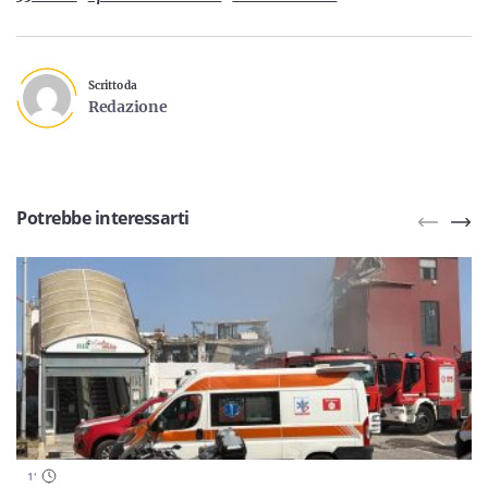
Scritto da
Redazione
Potrebbe interessarti
1
'