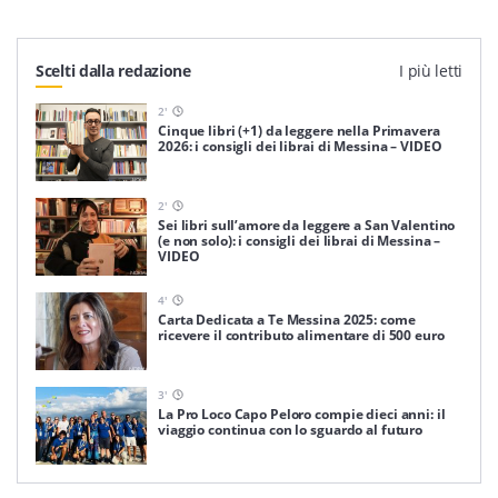
Scelti dalla redazione
I più letti
2
'
Cinque libri (+1) da leggere nella Primavera
2026: i consigli dei librai di Messina – VIDEO
2
'
Sei libri sull’amore da leggere a San Valentino
(e non solo): i consigli dei librai di Messina –
VIDEO
4
'
Carta Dedicata a Te Messina 2025: come
ricevere il contributo alimentare di 500 euro
3
'
La Pro Loco Capo Peloro compie dieci anni: il
viaggio continua con lo sguardo al futuro