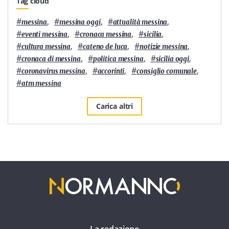
Tag cloud
#
,
#
,
#
,
messina
messina oggi
attualità messina
#
,
#
,
#
,
eventi messina
cronaca messina
sicilia
#
,
#
,
#
,
cultura messina
cateno de luca
notizie messina
#
,
#
,
#
,
cronaca di messina
politica messina
sicilia oggi
#
,
#
,
#
,
coronavirus messina
accorinti
consiglio comunale
#
atm messina
Carica altri
La redazione