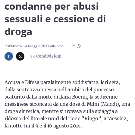
Sicilia
condanne per abusi
sessuali e cessione di
droga
Servizi
Pubblicato il
4 Maggio 2017
alle
6:56
2
'
53
Condivisioni
Resta sempre aggiornato con le ultime news, iscriviti alla
nostra newsletter
Accusa e Difesa parzialmente soddisfatte, ieri sera,
Iscriviti
dalla sentenza emessa nell’ambito del processo
scaturito dalla morte di Ilaria Boemi, la sedicenne
messinese stroncata da una dose di Mdm (Maddi), una
droga sintetica, mentre si trovava sulla spiaggia a
ridosso del litorale nord del rione “Ringo”, a Messina,
la notte tra il 9 e il 10 agosto 2015.