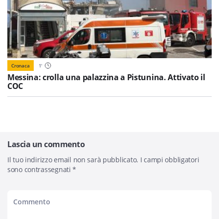
Cronaca
1
'
Messina: crolla una palazzina a Pistunina. Attivato il
COC
Lascia un commento
Il tuo indirizzo email non sarà pubblicato.
I campi obbligatori
sono contrassegnati
*