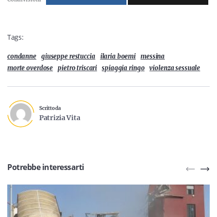
Tags:
condanne
giuseppe restuccia
ilaria boemi
messina
morte overdose
pietro triscari
spiaggia ringo
violenza sessuale
Scritto da
Patrizia Vita
Potrebbe interessarti