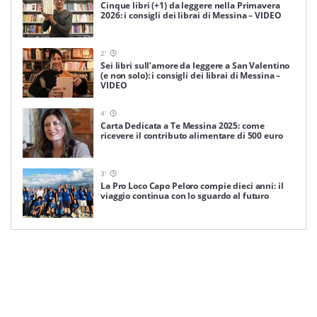
Cinque libri (+1) da leggere nella Primavera
2026: i consigli dei librai di Messina – VIDEO
2
'
Sei libri sull’amore da leggere a San Valentino
(e non solo): i consigli dei librai di Messina –
VIDEO
4
'
Carta Dedicata a Te Messina 2025: come
ricevere il contributo alimentare di 500 euro
3
'
La Pro Loco Capo Peloro compie dieci anni: il
viaggio continua con lo sguardo al futuro