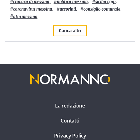
#
,
#
,
#
,
cronaca di messina
politica messina
sicilia oggi
#
,
#
,
#
,
coronavirus messina
accorinti
consiglio comunale
#
atm messina
Carica altri
La redazione
Contatti
Privacy Policy