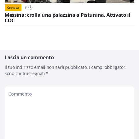
Cronaca
1
'
Messina: crolla una palazzina a Pistunina. Attivato il
COC
Lascia un commento
Il tuo indirizzo email non sarà pubblicato.
I campi obbligatori
sono contrassegnati
*