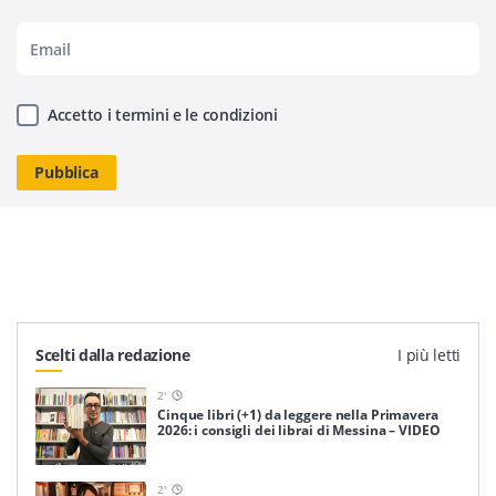
Accetto i termini e le condizioni
Scelti dalla redazione
I più letti
2
'
Cinque libri (+1) da leggere nella Primavera
2026: i consigli dei librai di Messina – VIDEO
2
'