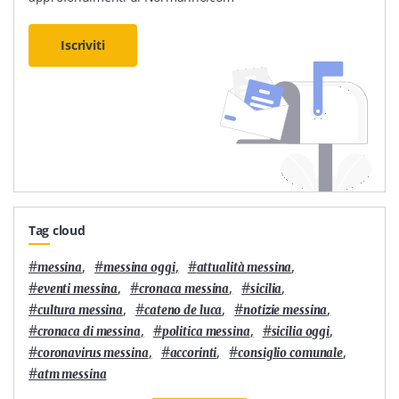
Iscriviti
Tag cloud
#
,
#
,
#
,
messina
messina oggi
attualità messina
#
,
#
,
#
,
eventi messina
cronaca messina
sicilia
#
,
#
,
#
,
cultura messina
cateno de luca
notizie messina
#
,
#
,
#
,
cronaca di messina
politica messina
sicilia oggi
#
,
#
,
#
,
coronavirus messina
accorinti
consiglio comunale
#
atm messina