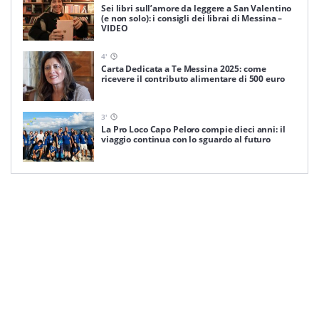
Sei libri sull’amore da leggere a San Valentino
(e non solo): i consigli dei librai di Messina –
VIDEO
4
'
Carta Dedicata a Te Messina 2025: come
ricevere il contributo alimentare di 500 euro
3
'
La Pro Loco Capo Peloro compie dieci anni: il
viaggio continua con lo sguardo al futuro