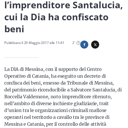
Sicilia
l’imprenditore Santalucia,
cui la Dia ha confiscato
beni
Servizi
Pubblicato il
29 Maggio 2017
alle
11:41
2
'
Resta sempre aggiornato con le ultime news, iscriviti alla
La DIA di Messina, con il supporto del Centro
nostra newsletter
Operativo di Catania, ha eseguito un decreto di
Iscriviti
confisca dei beni, emesso da Tribunale di Messina,
del patrimonio riconducibile a Salvatore Santalucia, di
Roccella Valdemone, noto imprenditore ritenuto,
nell’ambito di diverse inchieste giudiziarie, trait
d’union tra le organizzazioni criminali mafiose
operanti nel territorio a cavallo tra le province di
Messina e Catania, per il controllo delle attività