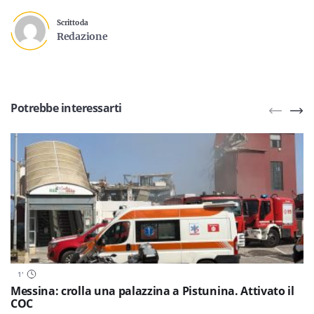
Scritto da
Redazione
Potrebbe interessarti
1
'
Messina: crolla una palazzina a Pistunina. Attivato il
COC