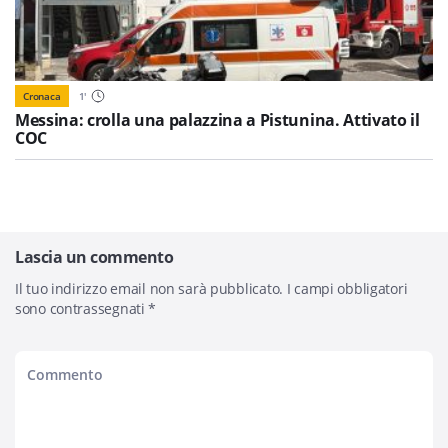
Cronaca
1
'
Messina: crolla una palazzina a Pistunina. Attivato il
COC
Lascia un commento
Il tuo indirizzo email non sarà pubblicato.
I campi obbligatori
sono contrassegnati
*