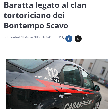
Sicilia
Baratta legato al clan
tortoriciano dei
Bontempo Scavo
Servizi
Pubblicato il
20 Marzo 2015
alle
6:41
1
'
Resta sempre aggiornato con le ultime news, iscriviti alla
nostra newsletter
Iscriviti