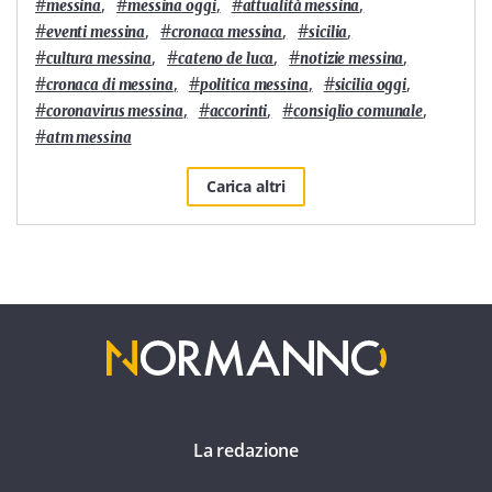
#
,
#
,
#
,
messina
messina oggi
attualità messina
#
,
#
,
#
,
eventi messina
cronaca messina
sicilia
#
,
#
,
#
,
cultura messina
cateno de luca
notizie messina
#
,
#
,
#
,
cronaca di messina
politica messina
sicilia oggi
#
,
#
,
#
,
coronavirus messina
accorinti
consiglio comunale
#
atm messina
Carica altri
La redazione