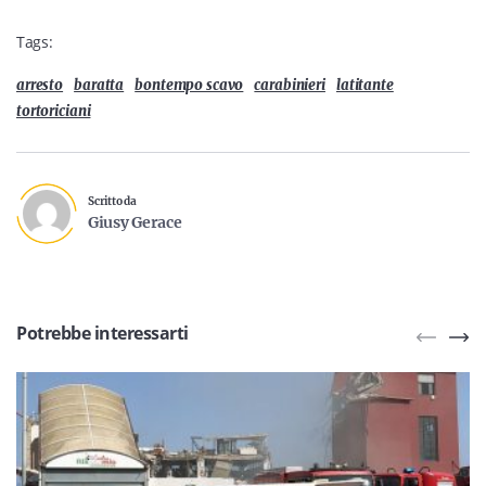
Tags:
arresto
baratta
bontempo scavo
carabinieri
latitante
tortoriciani
Scritto da
Giusy Gerace
Potrebbe interessarti