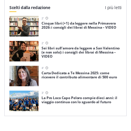
Scelti dalla redazione
I più letti
2
'
Cinque libri (+1) da leggere nella Primavera
2026: i consigli dei librai di Messina – VIDEO
2
'
Sei libri sull’amore da leggere a San Valentino
(e non solo): i consigli dei librai di Messina –
VIDEO
4
'
Carta Dedicata a Te Messina 2025: come
ricevere il contributo alimentare di 500 euro
3
'
La Pro Loco Capo Peloro compie dieci anni: il
viaggio continua con lo sguardo al futuro