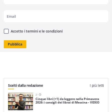
Accetto i termini e le condizioni
Scelti dalla redazione
I più letti
2
'
Cinque libri (+1) da leggere nella Primavera
2026: i consigli dei librai di Messina – VIDEO