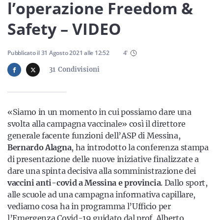
Sicilia
l’operazione Freedom &
Safety – VIDEO
Servizi
Pubblicato il
31 Agosto 2021
alle
12:52
4
'
31
Condivisioni
Resta sempre aggiornato con le ultime news, iscriviti alla
«Siamo in un momento in cui possiamo dare una
nostra newsletter
svolta alla campagna vaccinale» così il direttore
generale facente funzioni dell’ASP di Messina,
Iscriviti
Bernardo Alagna
, ha introdotto la conferenza stampa
di presentazione delle nuove iniziative finalizzate a
dare una spinta decisiva alla somministrazione dei
vaccini anti-covid a Messina e provincia
. Dallo sport,
alle scuole ad una campagna informativa capillare,
vediamo cosa ha in programma l’Ufficio per
l’Emergenza Covid-19 guidato dal prof. Alberto