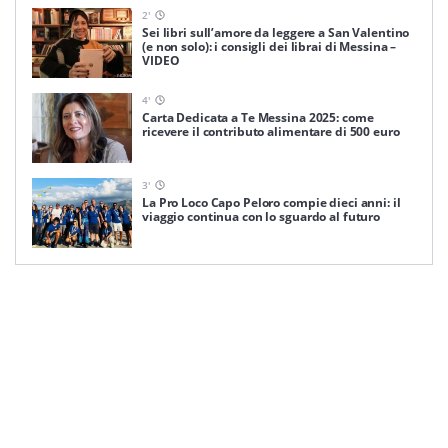
2
'
Sei libri sull’amore da leggere a San Valentino
(e non solo): i consigli dei librai di Messina –
VIDEO
4
'
Carta Dedicata a Te Messina 2025: come
ricevere il contributo alimentare di 500 euro
3
'
La Pro Loco Capo Peloro compie dieci anni: il
viaggio continua con lo sguardo al futuro