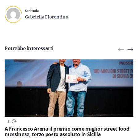
Scritto da
Gabriella Fiorentino
Potrebbe interessarti
3
'
A Francesco Arena il premio come miglior street food
messinese, terzo posto assoluto in Sicilia