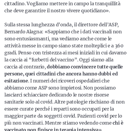
cittadino. Vogliamo mettere in campo la tranquillità
che deve garantire il nostro vivere quotidiano».
Sulla stessa lunghezza d’onda, il direttore dell’ASP,
Bernardo Alagna: «Sappiamo che i dati vaccinali non
sono entusiasmanti, ma vediamo anche come le
attività messe in campo siano state molteplici e a 360
gradi. Penso con tristezza ai mesi iniziali in cui davamo
la caccia ai “furbetti del vaccino”. Oggi siamo alla
caccia al contrario,
dobbiamo convincere tutte quelle
persone, quei cittadini che ancora hanno dubbi ed
esitazione
. I numeri dei ricoveri ospedalieri che
abbiamo come ASP sono impietosi. Non possiamo
lasciarci schiacciare dedicando le nostre risorse
sanitarie solo al covid. Altre patologie rischiano di non
essere curate perché i reparti sono occupati per la
maggior parte da soggetti covid. Pazienti covid per lo
più non vaccinati. Mentre stiamo vedendo come
chi è
vaccinato non finisce in terapia intensiva
».