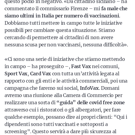
questo podio in negativo. «Da cittadino siciliano – ha
commentato il commissario Firenze – mi
fa male che
siamo ultimi in Italia per numero di vaccinazioni
.
Dobbiamo tutti mettere in campo tutte le iniziative
possibili per cambiare questa situazione. Stiamo
cercando di permettere ai cittadini di non avere
nessuna scusa per non vaccinarsi, nessuna difficoltà».
«Ci sono una serie di iniziative che stiamo mettendo
in campo – ha proseguito –,
Fast Vax
nei comuni,
Sport Vax
,
Card Vax
con tutta un’attività legata al
rapporto con gli enti e le attività commerciali, poi una
campagna che faremo sui social,
InfoVax
. Domani
avremo una riunione alla Camera di Commercio per
realizzare una sorta di
“guida” delle covid free zone
attraverso cui i ristoratori o gli albergatori, per fare
qualche esempio, possano dire ai propri clienti: “Qui i
dipendenti sono tutti vaccinati e sottoposti a
screening”. Questo servirà a dare più sicurezza al