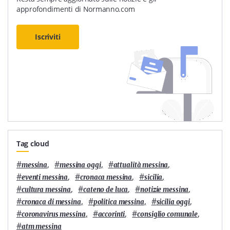
approfondimenti di Normanno.com
Iscriviti
Tag cloud
#
,
#
,
#
,
messina
messina oggi
attualità messina
#
,
#
,
#
,
eventi messina
cronaca messina
sicilia
#
,
#
,
#
,
cultura messina
cateno de luca
notizie messina
#
,
#
,
#
,
cronaca di messina
politica messina
sicilia oggi
#
,
#
,
#
,
coronavirus messina
accorinti
consiglio comunale
#
atm messina