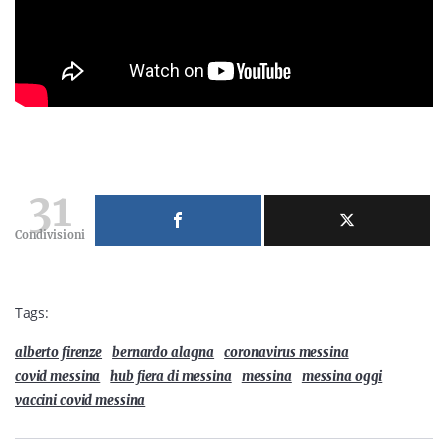
31
Condivisioni
Tags:
alberto firenze
bernardo alagna
coronavirus messina
covid messina
hub fiera di messina
messina
messina oggi
vaccini covid messina