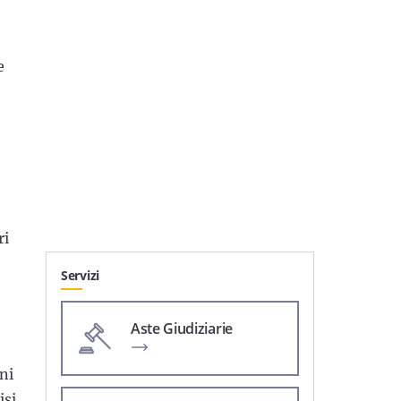
e
ri
Servizi
Aste Giudiziarie
ni
isi