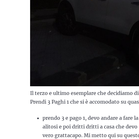
Il terzo e ultimo esemplare che decidiamo di
Prendi 3 Paghi 1 che si è accomodato su quas
prendo 3 e pago 1, devo andare a fare l
alitosi e poi dritti dritti a casa che d
vero grattacapo. Mi metto qui su quest