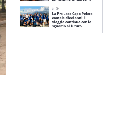
3
'
La Pro Loco Capo Peloro
compie dieci anni: il
viaggio continua con lo
sguardo al futuro