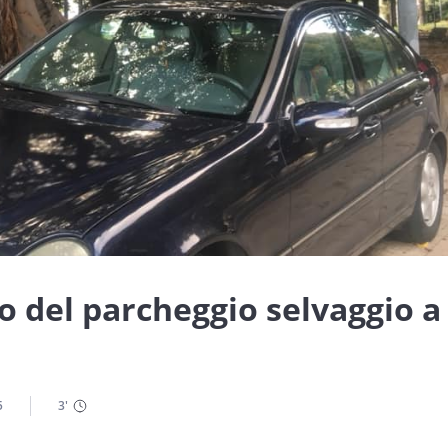
co del parcheggio selvaggio a
5
3
'