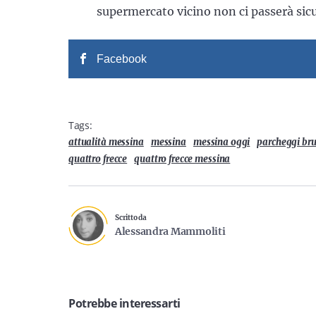
supermercato vicino non ci passerà si
Facebook
Tags:
attualità messina
messina
messina oggi
parcheggi bru
quattro frecce
quattro frecce messina
Scritto da
Alessandra Mammoliti
Potrebbe interessarti