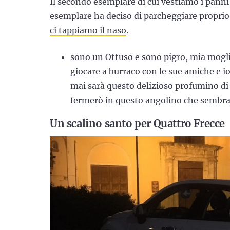
Il secondo esemplare di cui vestiamo i panni 
esemplare ha deciso di parcheggiare proprio
ci tappiamo il naso
.
sono un Ottuso e sono pigro, mia mogl
giocare a burraco con le sue amiche e i
mai sarà questo delizioso profumino di 
fermerò in questo angolino che sembra 
Un scalino santo per Quattro Frecce