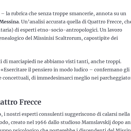
– la rubrica che senza troppe smancerie, annota su un
 Messina
. Un’analisi accurata quella di Quattro Frecce, ch
taria) di esperti etno-socio-antropologici. Un lavoro
enealogico del Missinisi Scaltrorum, capostipite dei
rdi di marciapiedi ne abbiamo visti tanti, anche troppi.
 «Esercitare il pensiero in modo ludico – confermano gli
e concettuali, di immedesimarci meglio nei parcheggiato
attro Frecce
, i nostri esperti consulenti suggeriscono di calarsi nella
odo, creato nel 1966 dallo studioso Mamslavskij dopo an
luppo psicologico che porterebbe
i discendenti del Missin