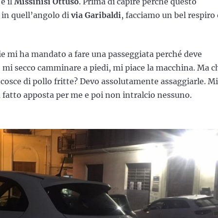
è il
Missinisi Ottuso
. Prima di capire perché questo
 in quell’angolo di
via Garibaldi
, facciamo un bel respiro 
ie mi ha mandato a fare una passeggiata perché deve
o mi secco camminare a piedi, mi piace la macchina. Ma c
cosce di pollo fritte? Devo assolutamente assaggiarle. Mi
fatto apposta per me e poi non intralcio nessuno.