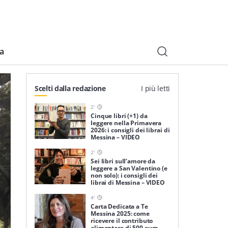
ia
Scelti dalla redazione
I più letti
2
'
Cinque libri (+1) da
leggere nella Primavera
2026: i consigli dei librai di
Messina – VIDEO
2
'
Sei libri sull’amore da
leggere a San Valentino (e
non solo): i consigli dei
librai di Messina – VIDEO
4
'
Carta Dedicata a Te
Messina 2025: come
ricevere il contributo
alimentare di 500 euro