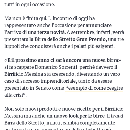
tutti in ogni occasione.
Ma non è finita qui. L’incontro di oggi ha
rappresentato anche l’occasione per
annunciare
l’arrivo di una terza novità
. A settembre, infatti, verrà
presentata
la Birra dello Stretto Gran Premio,
una tre
luppoli che conquisterà anche i palati più esigenti.
«
E il prossimo anno ci sarà ancora una nuova birra
»
si fa scappare Domenico Sorrenti, perchè davvero il
Birrificio Messina sta crescendo, diventando un vero
caso di successo imprenditoriale, tanto da essere
presentato in Senato come
“esempio di come reagire
alla crisi”
.
Non solo nuovi prodotti e nuove ricette per il Birrificio
Messina ma anche
un nuovo look per le birre
. Il
brand
Birra dello Stretto, infatti, cambia completamente
veste grafica e si presenta con delle etichette più