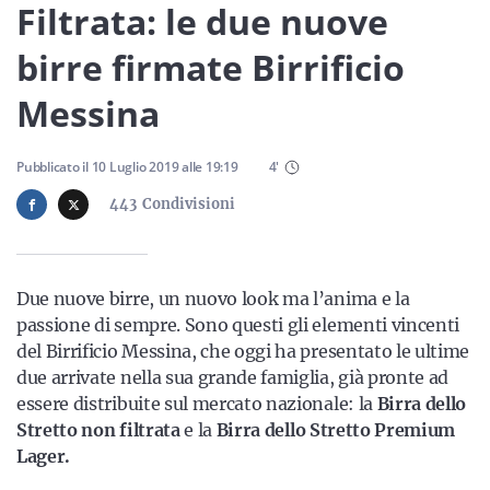
Sicilia
Filtrata: le due nuove
birre firmate Birrificio
Messina
Servizi
Pubblicato il
10 Luglio 2019
alle
19:19
4
'
443
Condivisioni
Resta sempre aggiornato con le ultime news, iscriviti alla
nostra newsletter
Due nuove birre, un nuovo look ma l’anima e la
Iscriviti
passione di sempre. Sono questi gli elementi vincenti
del Birrificio Messina, che oggi ha presentato le ultime
due arrivate nella sua grande famiglia, già pronte ad
essere distribuite sul mercato nazionale: la
Birra dello
Stretto non filtrata
e la
Birra dello Stretto Premium
Lager.