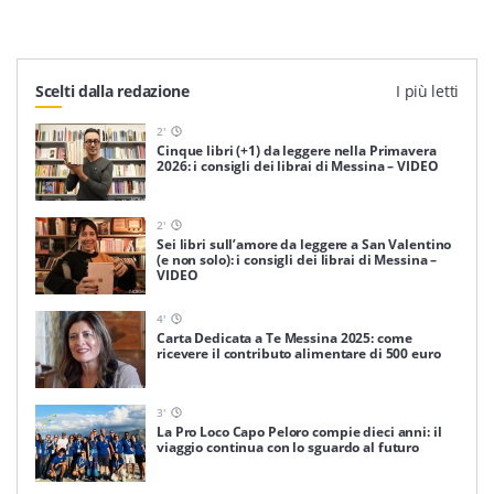
Scelti dalla redazione
I più letti
2
'
Cinque libri (+1) da leggere nella Primavera
2026: i consigli dei librai di Messina – VIDEO
2
'
Sei libri sull’amore da leggere a San Valentino
(e non solo): i consigli dei librai di Messina –
VIDEO
4
'
Carta Dedicata a Te Messina 2025: come
ricevere il contributo alimentare di 500 euro
3
'
La Pro Loco Capo Peloro compie dieci anni: il
viaggio continua con lo sguardo al futuro