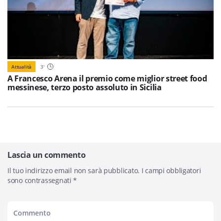
Attualità
3
'
A Francesco Arena il premio come miglior street food
messinese, terzo posto assoluto in Sicilia
Lascia un commento
Il tuo indirizzo email non sarà pubblicato.
I campi obbligatori
sono contrassegnati
*