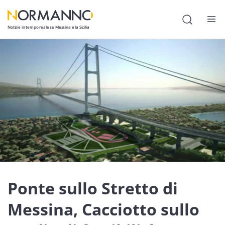
Notizie in tempo reale su Messina e la Sicilia
Attualità
Cronaca
Politica
Cultura
Lavoro
Società
Ponte sullo Stretto di
Economia
Sport
Messina, Cacciotto sullo