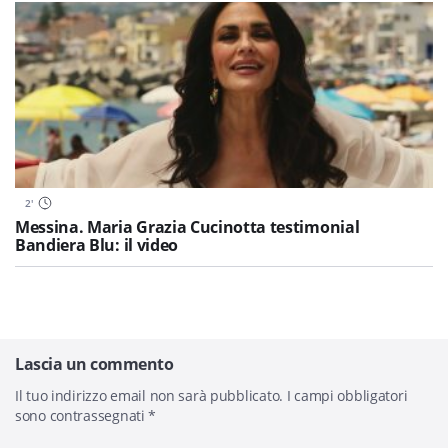
2
'
Messina. Maria Grazia Cucinotta testimonial
Bandiera Blu: il video
Lascia un commento
Il tuo indirizzo email non sarà pubblicato.
I campi obbligatori
sono contrassegnati
*