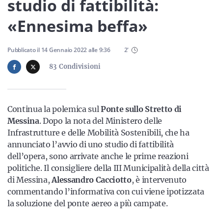
Sicilia
studio di fattibilità:
«Ennesima beffa»
Pubblicato il
14 Gennaio 2022
alle
9:36
2
'
Servizi
83
Condivisioni
Resta sempre aggiornato con le ultime news, iscriviti alla
Continua la polemica sul
Ponte sullo
Stretto di
nostra newsletter
Messina
. Dopo la nota del Ministero delle
Infrastrutture e delle Mobilità Sostenibili, che ha
Iscriviti
annunciato l’avvio di uno studio di fattibilità
dell’opera, sono arrivate anche le prime reazioni
politiche. Il consigliere della III Municipalità della città
di Messina,
Alessandro
Cacciotto
, è intervenuto
commentando l’informativa con cui viene ipotizzata
la soluzione del ponte aereo a più campate.