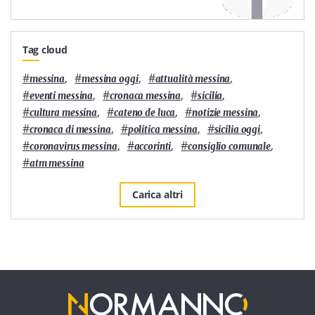
Tag cloud
#
,
#
,
#
,
messina
messina oggi
attualità messina
#
,
#
,
#
,
eventi messina
cronaca messina
sicilia
#
,
#
,
#
,
cultura messina
cateno de luca
notizie messina
#
,
#
,
#
,
cronaca di messina
politica messina
sicilia oggi
#
,
#
,
#
,
coronavirus messina
accorinti
consiglio comunale
#
atm messina
Carica altri