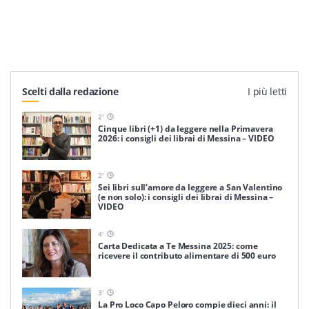
Scelti dalla redazione
I più letti
2
'
Cinque libri (+1) da leggere nella Primavera
2026: i consigli dei librai di Messina – VIDEO
2
'
Sei libri sull’amore da leggere a San Valentino
(e non solo): i consigli dei librai di Messina –
VIDEO
4
'
Carta Dedicata a Te Messina 2025: come
ricevere il contributo alimentare di 500 euro
3
'
La Pro Loco Capo Peloro compie dieci anni: il