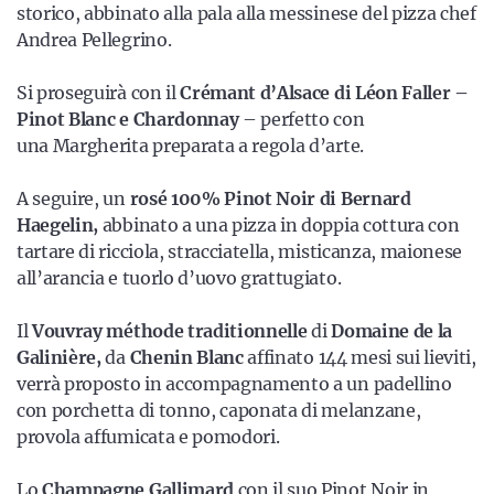
storico, abbinato alla pala alla messinese del pizza chef
Andrea Pellegrino.
Si proseguirà con il
Crémant d’Alsace di Léon Faller –
Pinot Blanc e Chardonnay
– perfetto con
una Margherita preparata a regola d’arte.
A seguire,
un
rosé 100% Pinot Noir di Bernard
Haegelin,
abbinato a una pizza in doppia cottura con
tartare di ricciola, stracciatella, misticanza, maionese
all’arancia e tuorlo d’uovo grattugiato.
Il
Vouvray méthode traditionnelle
di
Domaine de la
Galinière,
da
Chenin Blanc
affinato 144 mesi sui lieviti,
verrà proposto in accompagnamento a un padellino
con porchetta di tonno, caponata di melanzane,
provola affumicata e pomodori.
Lo
Champagne Gallimard
con il suo Pinot Noir in