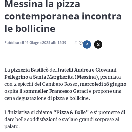
Sicilia
Messina la pizza
contemporanea incontra
le bollicine
Servizi
Pubblicato il
16 Giugno 2025
alle
15:39
4
'
Resta sempre aggiornato con le ultime news, iscriviti alla
La
pizzeria Basilicò
dei
fratelli Andrea e Giovanni
nostra newsletter
Pellegrino a Santa Margherita (Messina),
premiata
Iscriviti
con 2 spicchi del Gambero Rosso,
mercoledì 18 giugno
ospita il
sommelier Francesco Geraci
e propone una
cena degustazione di pizza e bollicine.
L’iniziativa si chiama
“Pizza & Bolle”
e si promette di
dare belle soddisfazioni e svelare grandi sorprese al
palato.