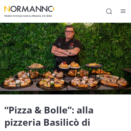
Notizie in tempo reale su Messina e la Sicilia
Attualità
Cronaca
Politica
Cultura
Lavoro
Società
“Pizza & Bolle”: alla
Economia
Sport
pizzeria Basilicò di