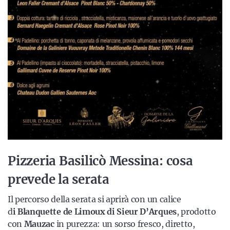
Pizzeria Basilicò Messina: cosa
prevede la serata
Il percorso della serata si aprirà con un calice
d
i Blanquette de Limoux di Sieur D’Arques
, prodotto
con
Mauzac
in purezza: un sorso fresco, diretto,