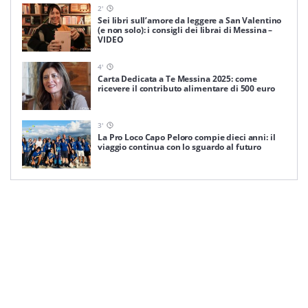
2
'
Sei libri sull’amore da leggere a San Valentino
(e non solo): i consigli dei librai di Messina –
VIDEO
4
'
Carta Dedicata a Te Messina 2025: come
ricevere il contributo alimentare di 500 euro
3
'
La Pro Loco Capo Peloro compie dieci anni: il
viaggio continua con lo sguardo al futuro