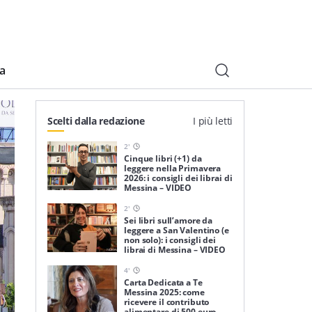
ia
Scelti dalla redazione
I più letti
2
'
Cinque libri (+1) da
leggere nella Primavera
2026: i consigli dei librai di
Messina – VIDEO
2
'
Sei libri sull’amore da
leggere a San Valentino (e
non solo): i consigli dei
librai di Messina – VIDEO
4
'
Carta Dedicata a Te
Messina 2025: come
ricevere il contributo
alimentare di 500 euro