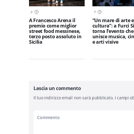
3
'
7
'
A Francesco Arena il
“Un mare di arte e
premio come miglior
cultura”: a Furci S
street food messinese,
torna l’evento che
terzo posto assoluto in
unisce musica, c
Sicilia
e arti visive
Lascia un commento
Il tuo indirizzo email non sarà pubblicato.
I campi ob