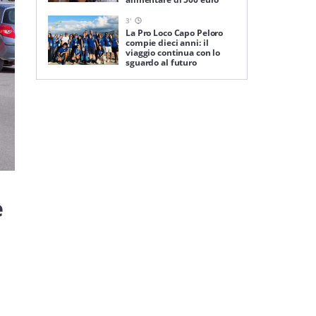
3
'
La Pro Loco Capo Peloro
compie dieci anni: il
viaggio continua con lo
sguardo al futuro
e