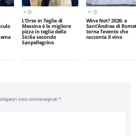
3
'
11
'
L’Orso in Teglia di
Wine Not? 2026: a
iculo
Messina è la migliore
Sant’Andrea di Rome
pizza in teglia della
torna l’evento che
inema
Sicilia secondo
racconta il vino
Sanpellegrino
bligatori sono contrassegnati
*