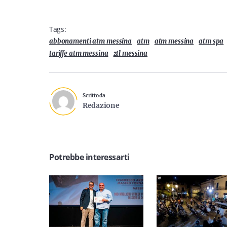
Tags:
abbonamenti atm messina
atm
atm messina
atm spa
tariffe atm messina
ztl messina
Scritto da
Redazione
Potrebbe interessarti