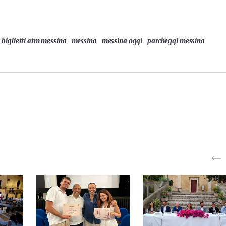
biglietti atm messina
messina
messina oggi
parcheggi messina