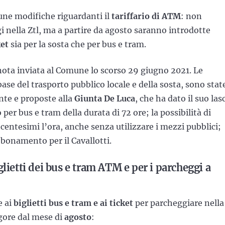
cune modifiche riguardanti il
tariffario di ATM
: non
gi nella Ztl, ma a partire da agosto saranno introdotte
ket
sia per la sosta che per bus e tram.
nota inviata al Comune lo scorso 29 giugno 2021. Le
base del trasporto pubblico locale e della sosta, sono stat
te e proposte alla
Giunta De Luca
, che ha dato il suo las
o per bus e tram della durata di 72 ore; la possibilità di
centesimi l’ora, anche senza utilizzare i mezzi pubblici;
abbonamento per il Cavallotti.
lietti dei bus e tram ATM e per i parcheggi a
 ai
biglietti bus e tram e ai ticket
per parcheggiare nella
gore dal mese di
agosto
: