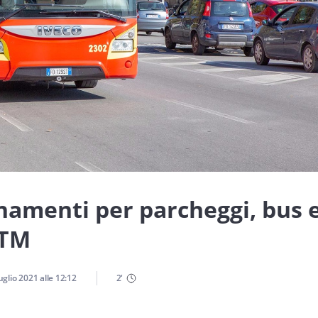
onamenti per parcheggi, bus 
ATM
uglio 2021
alle
12:12
2
'