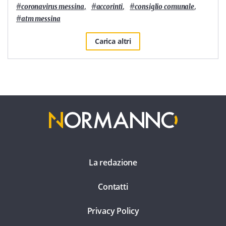
#
,
#
,
#
,
coronavirus messina
accorinti
consiglio comunale
#
atm messina
Carica altri
La redazione
Contatti
Privacy Policy