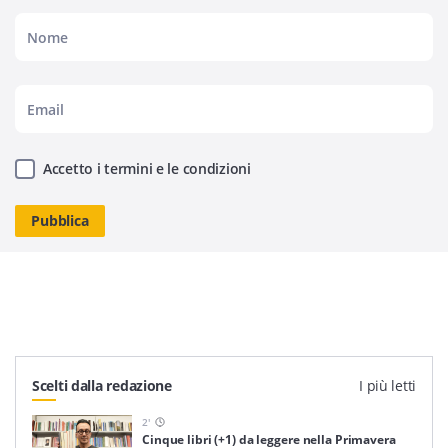
Accetto i termini e le condizioni
Scelti dalla redazione
I più letti
2
'
Cinque libri (+1) da leggere nella Primavera