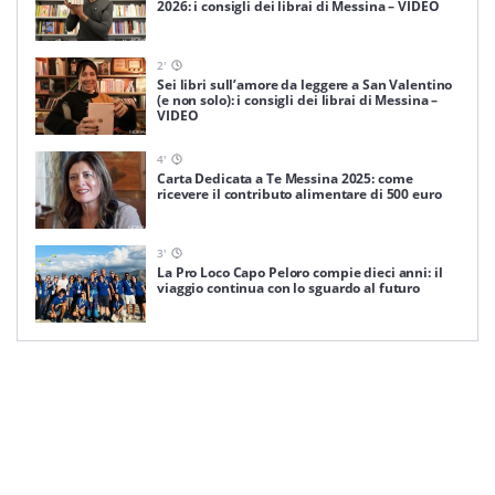
2026: i consigli dei librai di Messina – VIDEO
2
'
Sei libri sull’amore da leggere a San Valentino
(e non solo): i consigli dei librai di Messina –
VIDEO
4
'
Carta Dedicata a Te Messina 2025: come
ricevere il contributo alimentare di 500 euro
3
'
La Pro Loco Capo Peloro compie dieci anni: il
viaggio continua con lo sguardo al futuro