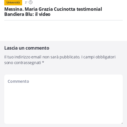
Università
2
'
Messina. Maria Grazia Cucinotta testimonial
Bandiera Blu: il video
Lascia un commento
Il tuo indirizzo email non sarà pubblicato.
I campi obbligatori
sono contrassegnati
*