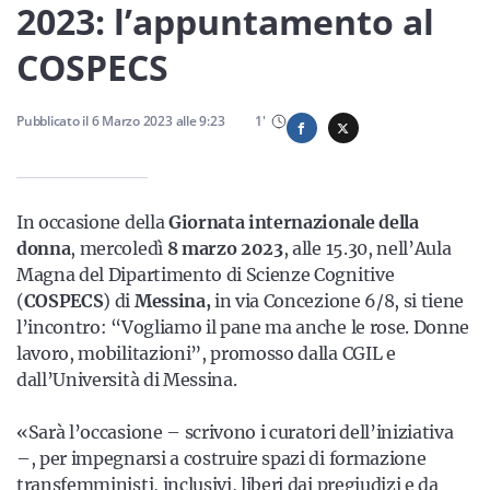
Sicilia
2023: l’appuntamento al
COSPECS
Servizi
Pubblicato il
6 Marzo 2023
alle
9:23
1
'
In occasione della
Giornata internazionale della
Resta sempre aggiornato con le ultime news, iscriviti alla
donna
, mercoledì
8 marzo 2023
, alle 15.30, nell’Aula
nostra newsletter
Magna del Dipartimento di Scienze Cognitive
(
COSPECS
) di
Messina,
in via Concezione 6/8, si tiene
Iscriviti
l’incontro: “Vogliamo il pane ma anche le rose. Donne
lavoro, mobilitazioni”, promosso dalla CGIL e
dall’Università di Messina.
«Sarà l’occasione – scrivono i curatori dell’iniziativa
–, per impegnarsi a costruire spazi di formazione
transfemministi, inclusivi, liberi dai pregiudizi e da