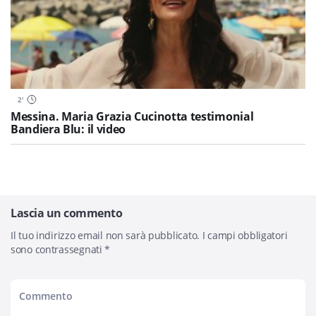
2
'
Messina. Maria Grazia Cucinotta testimonial
Bandiera Blu: il video
Lascia un commento
Il tuo indirizzo email non sarà pubblicato.
I campi obbligatori
sono contrassegnati
*