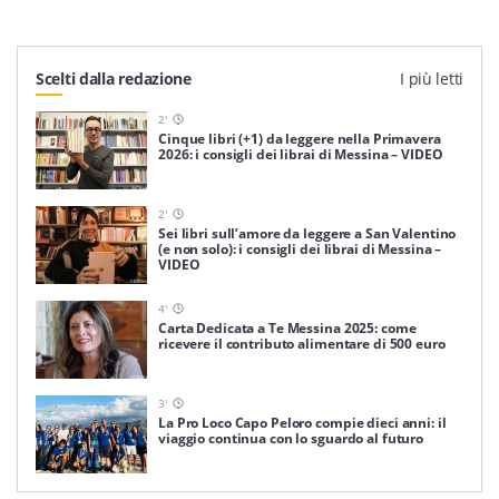
Scelti dalla redazione
I più letti
2
'
Cinque libri (+1) da leggere nella Primavera
2026: i consigli dei librai di Messina – VIDEO
2
'
Sei libri sull’amore da leggere a San Valentino
(e non solo): i consigli dei librai di Messina –
VIDEO
4
'
Carta Dedicata a Te Messina 2025: come
ricevere il contributo alimentare di 500 euro
3
'
La Pro Loco Capo Peloro compie dieci anni: il
viaggio continua con lo sguardo al futuro