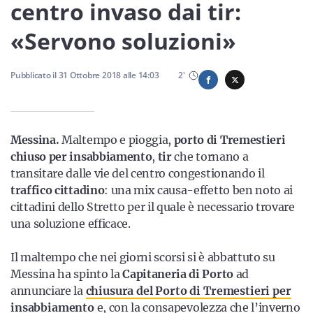
Sicilia
centro invaso dai tir:
«Servono soluzioni»
Servizi
Pubblicato il
31 Ottobre 2018
alle
14:03
2
'
Messina.
Maltempo e pioggia,
porto di Tremestieri
Resta sempre aggiornato con le ultime news, iscriviti alla
chiuso per insabbiamento
,
tir
che tornano a
nostra newsletter
transitare dalle vie del centro congestionando il
traffico cittadino
: una mix causa-effetto ben noto ai
Iscriviti
cittadini dello Stretto per il quale è necessario trovare
una soluzione efficace.
Il maltempo che nei giorni scorsi si è abbattuto su
Messina ha spinto la
Capitaneria di Porto
ad
annunciare la
chiusura del Porto di Tremestieri per
insabbiamento
e, con la consapevolezza che l’inverno