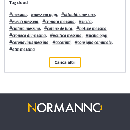
Tag cloud
#
,
#
,
#
,
messina
messina oggi
attualità messina
#
,
#
,
#
,
eventi messina
cronaca messina
sicilia
#
,
#
,
#
,
cultura messina
cateno de luca
notizie messina
#
,
#
,
#
,
cronaca di messina
politica messina
sicilia oggi
#
,
#
,
#
,
coronavirus messina
accorinti
consiglio comunale
#
atm messina
Carica altri