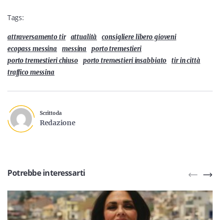
Tags:
attraversamento tir
attualità
consigliere libero gioveni
ecopass messina
messina
porto tremestieri
porto tremestieri chiuso
porto tremestieri insabbiato
tir in città
traffico messina
Scritto da
Redazione
Potrebbe interessarti