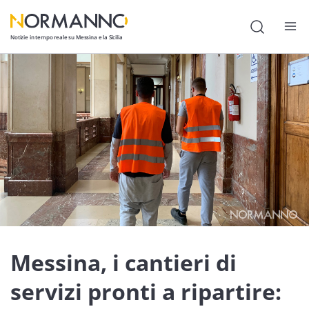
Notizie in tempo reale su Messina e la Sicilia
Attualità
Cronaca
Politica
Cultura
Lavoro
Società
Economia
Messina, i cantieri di
Sport
servizi pronti a ripartire: