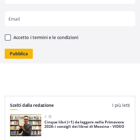
Accetto i termini e le condizioni
Scelti dalla redazione
I più letti
2
'
Cinque libri (+1) da leggere nella Primavera
2026: i consigli dei librai di Messina – VIDEO