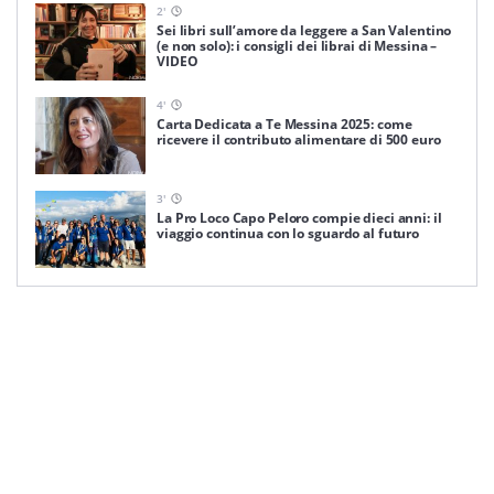
2
'
Sei libri sull’amore da leggere a San Valentino
(e non solo): i consigli dei librai di Messina –
VIDEO
4
'
Carta Dedicata a Te Messina 2025: come
ricevere il contributo alimentare di 500 euro
3
'
La Pro Loco Capo Peloro compie dieci anni: il
viaggio continua con lo sguardo al futuro