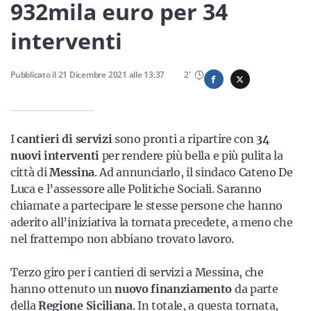
Sicilia
932mila euro per 34
interventi
Servizi
Pubblicato il
21 Dicembre 2021
alle
13:37
2
'
I
cantieri di servizi
sono pronti a ripartire con
34
Resta sempre aggiornato con le ultime news, iscriviti alla
nuovi interventi
per rendere più bella e più pulita la
nostra newsletter
città di
Messina
. Ad annunciarlo, il sindaco Cateno De
Luca e l’assessore alle Politiche Sociali. Saranno
Iscriviti
chiamate a partecipare le stesse persone che hanno
aderito all’iniziativa la tornata precedete, a meno che
nel frattempo non abbiano trovato lavoro.
Terzo giro per i cantieri di servizi a Messina, che
hanno ottenuto un
nuovo finanziamento
da parte
della
Regione Siciliana
. In totale, a questa tornata,