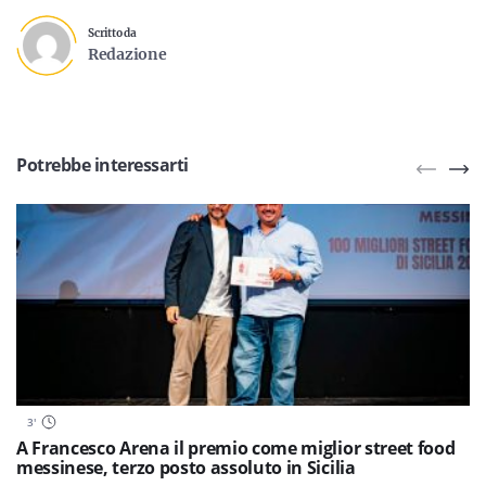
Scritto da
Redazione
Potrebbe interessarti
3
'
A Francesco Arena il premio come miglior street food
messinese, terzo posto assoluto in Sicilia