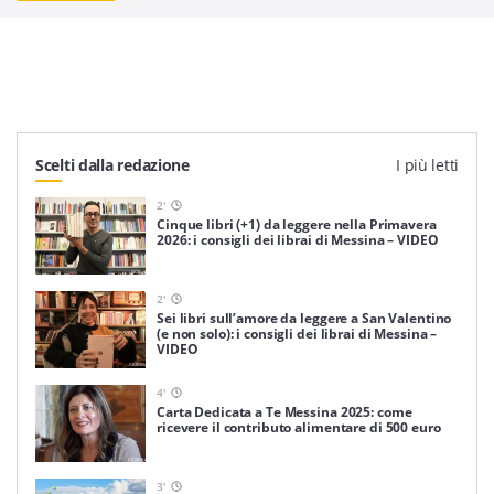
Scelti dalla redazione
I più letti
2
'
Cinque libri (+1) da leggere nella Primavera
2026: i consigli dei librai di Messina – VIDEO
2
'
Sei libri sull’amore da leggere a San Valentino
(e non solo): i consigli dei librai di Messina –
VIDEO
4
'
Carta Dedicata a Te Messina 2025: come
ricevere il contributo alimentare di 500 euro
3
'