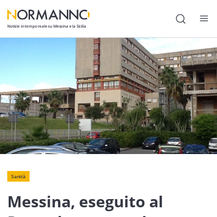
Notizie in tempo reale su Messina e la Sicilia
Attualità
Cronaca
Politica
Cultura
Lavoro
Società
Economia
Sanità
Messina, eseguito al
Sport