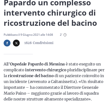
Sicilia
Papardo un complesso
intervento chirurgico di
ricostruzione del bacino
Servizi
Pubblicato il
9 Giugno 2021
alle
14:08
2
'
1828
Condivisioni
Resta sempre aggiornato con le ultime news, iscriviti alla
nostra newsletter
All’
Ospedale Papardo di Messina
è stato eseguito un
Iscriviti
complicato
intervento chirurgico
pluridisciplinare per
la
ricostruzione del bacino
di un paziente coinvolto in
un incidente (avvenuto a Caltanissetta). «Un risultato
importante – ha commentato il Direttore Generale
Mario Paino – raggiunto grazie al lavoro di squadra
delle nostre strutture altamente specializzate».