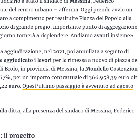
nciarlo è stato il sindaco di
Messina
, Federico
zione del centro urbano – afferma. Oggi prende avvio un
tato a compimento per restituire Piazza del Popolo alla
torio di grande pregio, importante punto di aggregazione
 giorno tornerà a risplendere. Andiamo avanti insieme».
 aggiudicazione, nel 2021, poi annullata a seguito di
ha
aggiudicato i lavori
per la rimessa a nuovo di piazza de
di Brolo, in provincia di Messina, la
Mondello Costruzion
867%, per un importo contrattuale di 366.958,39 euro olt
,22 euro
.
Quest’ultimo passaggio è avvenuto ad agosto
alla ditta, alla presenza del sindaco di Messina, Federico
.
 il progetto