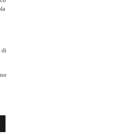
ico
ola
 di
nno