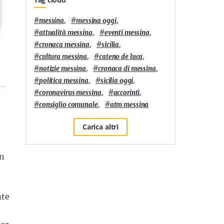
#
,
#
,
messina
messina oggi
#
,
#
,
attualità messina
eventi messina
#
,
#
,
cronaca messina
sicilia
#
,
#
,
cultura messina
cateno de luca
#
,
#
,
notizie messina
cronaca di messina
#
,
#
,
politica messina
sicilia oggi
#
,
#
,
coronavirus messina
accorinti
#
,
#
consiglio comunale
atm messina
Carica altri
on
nte