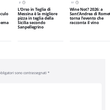
3
'
11
'
L’Orso in Teglia di
Wine Not? 2026: a
iculo
Messina è la migliore
Sant’Andrea di Rome
pizza in teglia della
torna l’evento che
inema
Sicilia secondo
racconta il vino
Sanpellegrino
bligatori sono contrassegnati
*