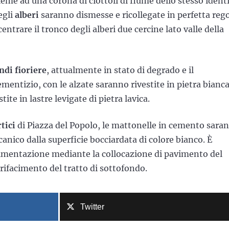
eme ad una corona di ciottoli di fiume dello stesso ident
egli
alberi
saranno dismesse e ricollegate in perfetta reg
ntrare il tronco degli alberi due cercine lato valle della
ndi fioriere
, attualmente in stato di degrado e il
entizio, con le alzate saranno rivestite in pietra bianca
te in lastre levigate di pietra lavica.
tici
di Piazza del Popolo, le mattonelle in cemento sara
anico dalla superficie bocciardata di colore bianco. È
pavimentazione mediante la collocazione di pavimento del
e rifacimento del tratto di sottofondo.
Twitter