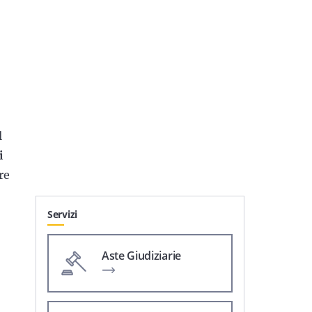
l
i
re
Servizi
Aste Giudiziarie