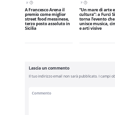
3
'
7
'
A Francesco Arena il
“Un mare di arte e
premio come miglior
cultura”: a Furci S
street food messinese,
torna l’evento che
terzo posto assoluto in
unisce musica, c
Sicilia
e arti visive
Lascia un commento
Il tuo indirizzo email non sarà pubblicato.
I campi ob