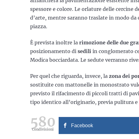
affiancherà la pavimentazione esistente insi
spessore e colore. Le orlature delle cercine d
d’arte, mentre saranno traslate in modo da ce
piazza.
È prevista inoltre la
rimozione delle due gra
posizionamento di
sedili
in conglomerato cem
Modica bocciardata. Le sedute verranno rivesti
Per quel che riguarda, invece, la
zona dei por
sostituite con mattonelle in monostrato vulc
previsto il rifacimento di piccoli tratti di 
tipo identico all’originario, previa pulitura 
580
Facebook
Condivisioni