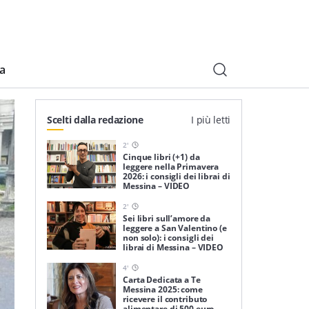
ia
Scelti dalla redazione
I più letti
2
'
Cinque libri (+1) da
leggere nella Primavera
2026: i consigli dei librai di
Messina – VIDEO
2
'
Sei libri sull’amore da
leggere a San Valentino (e
non solo): i consigli dei
librai di Messina – VIDEO
4
'
Carta Dedicata a Te
Messina 2025: come
ricevere il contributo
alimentare di 500 euro