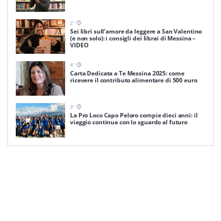
2
'
Sei libri sull’amore da leggere a San Valentino
(e non solo): i consigli dei librai di Messina –
VIDEO
4
'
Carta Dedicata a Te Messina 2025: come
ricevere il contributo alimentare di 500 euro
3
'
La Pro Loco Capo Peloro compie dieci anni: il
viaggio continua con lo sguardo al futuro