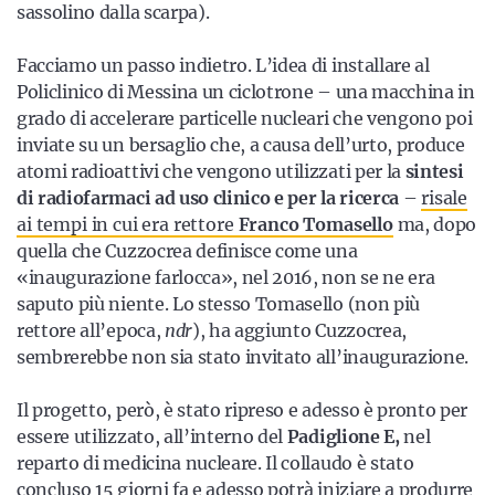
sassolino dalla scarpa).
Facciamo un passo indietro. L’idea di installare al
Policlinico di Messina un ciclotrone – una macchina in
grado di accelerare particelle nucleari che vengono poi
inviate su un bersaglio che, a causa dell’urto, produce
atomi radioattivi che vengono utilizzati per la
sintesi
di radiofarmaci ad uso clinico e per la ricerca
–
risale
ai tempi in cui era rettore
Franco Tomasello
ma, dopo
quella che Cuzzocrea definisce come una
«inaugurazione farlocca», nel 2016, non se ne era
saputo più niente. Lo stesso Tomasello (non più
rettore all’epoca,
ndr
), ha aggiunto Cuzzocrea,
sembrerebbe non sia stato invitato all’inaugurazione.
Il progetto, però, è stato ripreso e adesso è pronto per
essere utilizzato, all’interno del
Padiglione E,
nel
reparto di medicina nucleare. Il collaudo è stato
concluso 15 giorni fa e adesso potrà iniziare a produrre