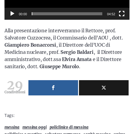
00:00
04:52
Alla presentazione interverranno il Rettore, prof.
Salvatore Cuzzocrea, il Commissario dell’AOU , dott.
Giampiero Bonaccorsi
, il Direttore dell’UOC di
Medicina nucleare, prof.
Sergio Baldari
, il Direttore
amministrativo, dott.ssa
Elvira Amata
e il Direttore
sanitario, dott.
Giuseppe Murolo
.
29
Condivisioni
Tags:
messina
messina oggi
policlinico di messina