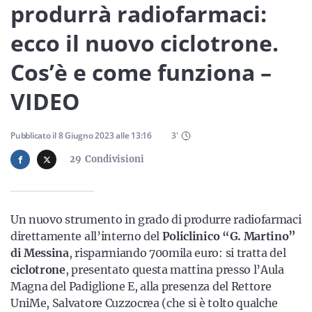
Sicilia
produrrà radiofarmaci:
ecco il nuovo ciclotrone.
Cos’è e come funziona –
Servizi
VIDEO
Pubblicato il
8 Giugno 2023
alle
13:16
3
'
Resta sempre aggiornato con le ultime news, iscriviti alla
29
Condivisioni
nostra newsletter
Iscriviti
Un nuovo strumento in grado di produrre radiofarmaci
direttamente all’interno del
Policlinico “G. Martino”
di Messina
, risparmiando 700mila euro: si tratta del
ciclotrone
, presentato questa mattina presso l’Aula
Magna del Padiglione E, alla presenza del Rettore
UniMe, Salvatore Cuzzocrea (che si è tolto qualche