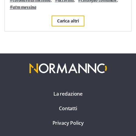
coronavirus messina
accorinti
consiglio comunale
#
atm messina
Carica altri
La redazione
Contatti
Privacy Policy