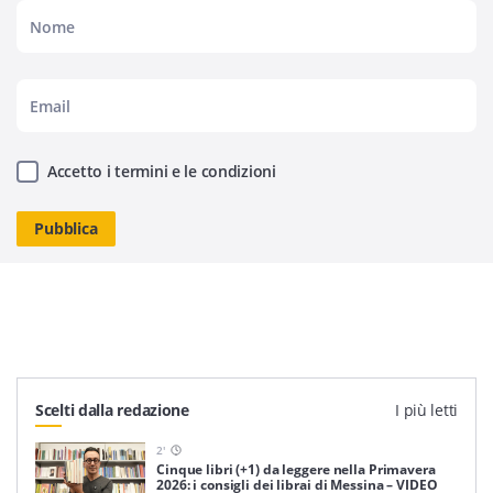
Accetto i termini e le condizioni
Scelti dalla redazione
I più letti
2
'
Cinque libri (+1) da leggere nella Primavera
2026: i consigli dei librai di Messina – VIDEO