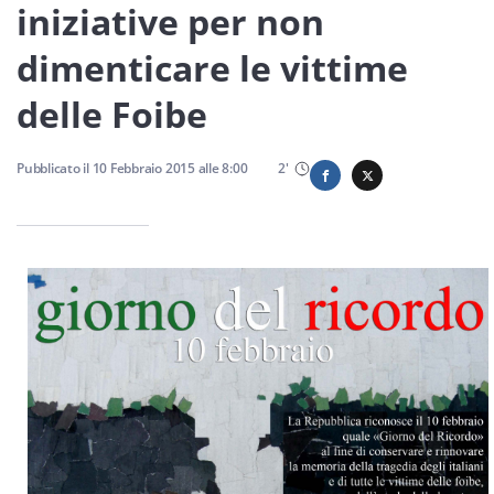
Sicilia
iniziative per non
dimenticare le vittime
delle Foibe
Servizi
Pubblicato il
10 Febbraio 2015
alle
8:00
2
'
Resta sempre aggiornato con le ultime news, iscriviti alla
nostra newsletter
Iscriviti