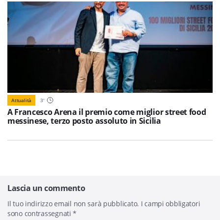
Attualità
3
'
A Francesco Arena il premio come miglior street food
messinese, terzo posto assoluto in Sicilia
Lascia un commento
Il tuo indirizzo email non sarà pubblicato.
I campi obbligatori
sono contrassegnati
*