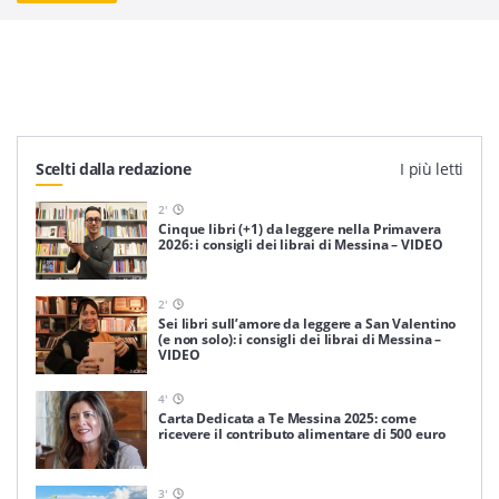
Scelti dalla redazione
I più letti
2
'
Cinque libri (+1) da leggere nella Primavera
2026: i consigli dei librai di Messina – VIDEO
2
'
Sei libri sull’amore da leggere a San Valentino
(e non solo): i consigli dei librai di Messina –
VIDEO
4
'
Carta Dedicata a Te Messina 2025: come
ricevere il contributo alimentare di 500 euro
3
'