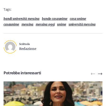
Tags:
bandi università messina
bando casaunime
casa unime
casaunime
messina
messina oggi
unime
università messina
Scritto da
Redazione
Potrebbe interessarti