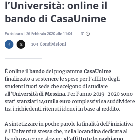
Sicilia
l’Università: online il
bando di CasaUnime
Servizi
Pubblicato il
26 Febbraio 2020
alle
11:04
3
'
103
Condivisioni
Resta sempre aggiornato con le ultime news, iscriviti alla
È online il
bando
del programma
CasaUnime
nostra newsletter
finalizzato a sostenere le spese per l’affitto degli
studenti fuori sede che scelgono di studiare
Iscriviti
all’
Università di Messina
. Per l’anno 2019-2020 sono
stati stanziati
140mila euro
complessivi sa suddividere
tra i richiedenti ritenuti idonei in base al reddito.
A sintetizzare in poche parole la finalità dell’iniziativa
è l’Università stessa che, nella locandina dedicata al
bando usa come slogan: «
l’affitto te lo paghiamo