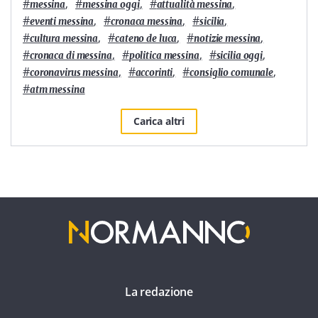
#
,
#
,
#
,
messina
messina oggi
attualità messina
#
,
#
,
#
,
eventi messina
cronaca messina
sicilia
#
,
#
,
#
,
cultura messina
cateno de luca
notizie messina
#
,
#
,
#
,
cronaca di messina
politica messina
sicilia oggi
#
,
#
,
#
,
coronavirus messina
accorinti
consiglio comunale
#
atm messina
Carica altri
La redazione