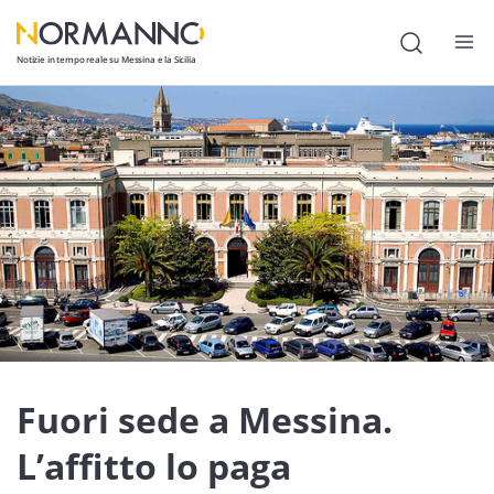
Notizie in tempo reale su Messina e la Sicilia
Attualità
Cronaca
Politica
Cultura
Lavoro
Società
Economia
Fuori sede a Messina.
Sport
L’affitto lo paga