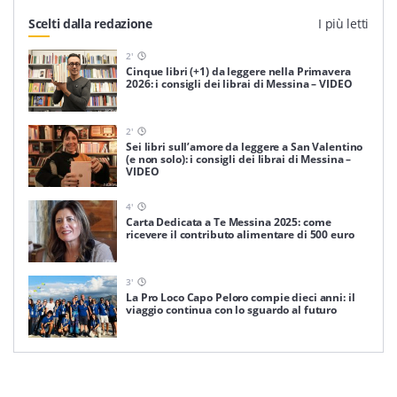
Scelti dalla redazione
I più letti
2
'
Cinque libri (+1) da leggere nella Primavera
2026: i consigli dei librai di Messina – VIDEO
2
'
Sei libri sull’amore da leggere a San Valentino
(e non solo): i consigli dei librai di Messina –
VIDEO
4
'
Carta Dedicata a Te Messina 2025: come
ricevere il contributo alimentare di 500 euro
3
'
La Pro Loco Capo Peloro compie dieci anni: il
viaggio continua con lo sguardo al futuro