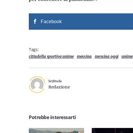
Facebook
Tags:
cittadella sportiva unime
messina
messina oggi
unime
Scritto da
Redazione
Potrebbe interessarti