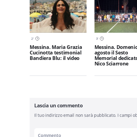
2
'
3
'
Messina. Maria Grazia
Messina. Domenic
Cucinotta testimonial
agosto il Sesto
Bandiera Blu: il video
Memorial dedicat
Nico Sciarrone
Lascia un commento
Il tuo indirizzo email non sarà pubblicato.
I campi ob