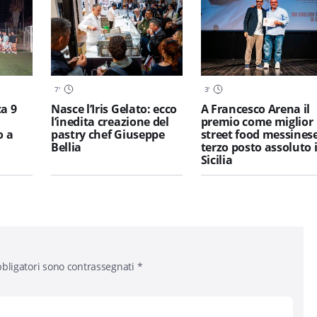
7
'
3
'
a 9
Nasce l’Iris Gelato: ecco
A Francesco Arena il
l’inedita creazione del
premio come miglior
o a
pastry chef Giuseppe
street food messinese
Bellia
terzo posto assoluto 
Sicilia
bligatori sono contrassegnati
*