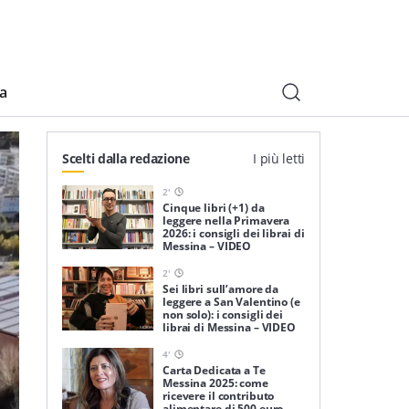
ia
Scelti dalla redazione
I più letti
2
'
Cinque libri (+1) da
leggere nella Primavera
2026: i consigli dei librai di
Messina – VIDEO
2
'
Sei libri sull’amore da
leggere a San Valentino (e
non solo): i consigli dei
librai di Messina – VIDEO
4
'
Carta Dedicata a Te
Messina 2025: come
ricevere il contributo
alimentare di 500 euro