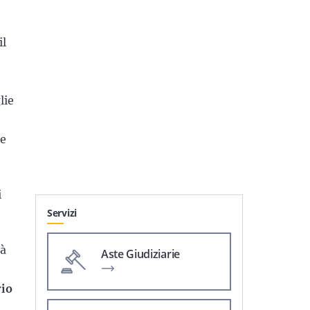
il
lie
le
i
Servizi
tà
Aste Giudiziarie
io