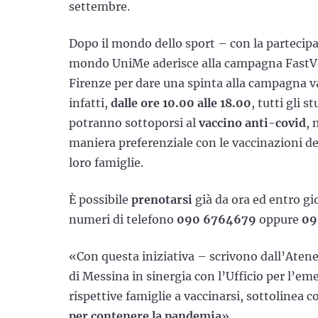
settembre.
Dopo il mondo dello sport – con la partecipa
mondo UniMe aderisce alla campagna FastVax
Firenze per dare una spinta alla campagna vac
infatti,
dalle ore 10.00 alle 18.00
, tutti gli s
potranno sottoporsi al
vaccino anti-covid
, 
maniera preferenziale con le vaccinazioni degl
loro famiglie.
È possibile
prenotarsi
già da ora ed entro gi
numeri di telefono
090 6764679
oppure
09
«Con questa iniziativa – scrivono dall’Ateneo
di Messina in sinergia con l’Ufficio per l’eme
rispettive famiglie a vaccinarsi, sottolinea 
per contenere la pandemia
».