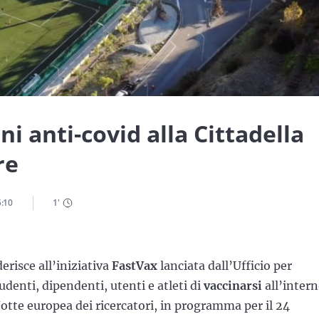
i anti-covid alla Cittadella
re
5:10
1
'
erisce all’iniziativa
FastVax
lanciata dall’Ufficio per
udenti, dipendenti, utenti e atleti di
vaccinarsi
all’inter
otte europea dei ricercatori, in programma per il 24