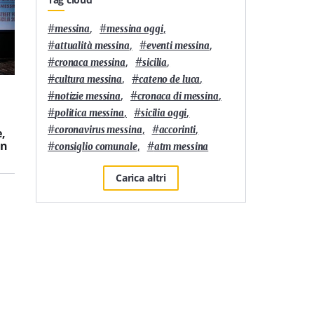
#
,
#
,
messina
messina oggi
#
,
#
,
attualità messina
eventi messina
#
,
#
,
cronaca messina
sicilia
#
,
#
,
cultura messina
cateno de luca
7
'
3
'
#
,
#
,
notizie messina
cronaca di messina
“Un mare di arte e
L’Orso in Teglia di
#
,
#
,
politica messina
sicilia oggi
cultura”: a Furci Siculo
Messina è la migliore
#
,
#
,
coronavirus messina
accorinti
,
torna l’evento che
pizza in teglia della
#
,
#
in
unisce musica, cinema
Sicilia secondo
consiglio comunale
atm messina
e arti visive
Sanpellegrino
Carica altri