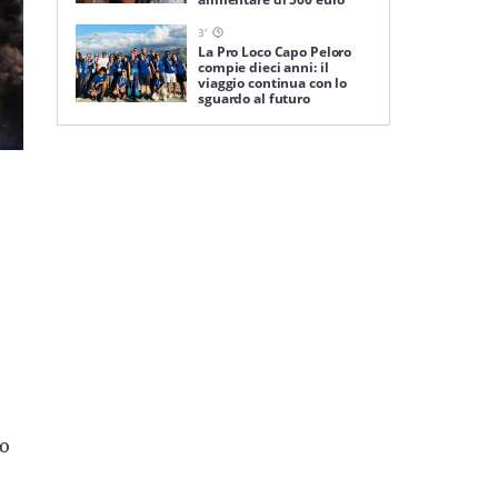
3
'
La Pro Loco Capo Peloro
compie dieci anni: il
viaggio continua con lo
sguardo al futuro
no