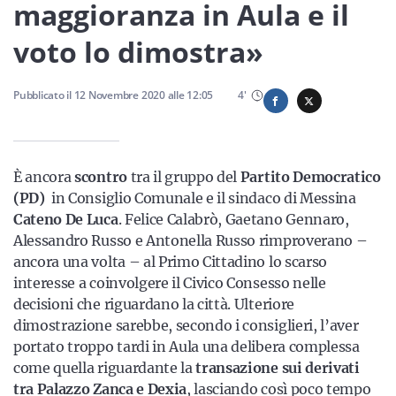
Sicilia
maggioranza in Aula e il
voto lo dimostra»
Servizi
Pubblicato il
12 Novembre 2020
alle
12:05
4
'
È ancora
scontro
tra il gruppo del
Partito Democratico
Resta sempre aggiornato con le ultime news, iscriviti alla
(PD)
in Consiglio Comunale e il sindaco di Messina
nostra newsletter
Cateno De Luca
. Felice Calabrò, Gaetano Gennaro,
Alessandro Russo e Antonella Russo rimproverano –
Iscriviti
ancora una volta – al Primo Cittadino lo scarso
interesse a coinvolgere il Civico Consesso nelle
decisioni che riguardano la città. Ulteriore
dimostrazione sarebbe, secondo i consiglieri, l’aver
portato troppo tardi in Aula una delibera complessa
come quella riguardante la
transazione sui derivati
tra Palazzo Zanca e Dexia
, lasciando così poco tempo