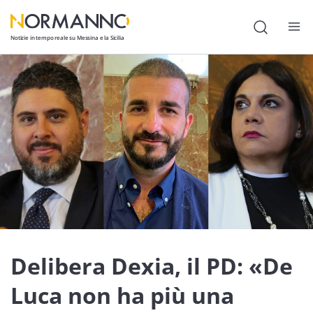
Notizie in tempo reale su Messina e la Sicilia
Attualità
Cronaca
Politica
Cultura
Lavoro
Società
Economia
Delibera Dexia, il PD: «De
Sport
Luca non ha più una