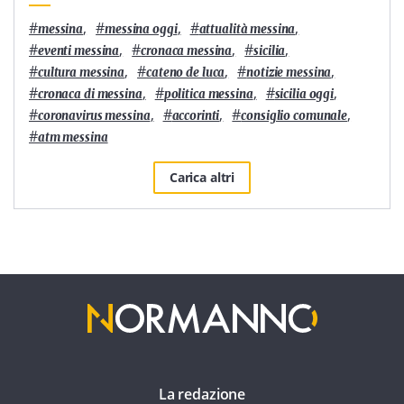
#
,
#
,
#
,
messina
messina oggi
attualità messina
#
,
#
,
#
,
eventi messina
cronaca messina
sicilia
#
,
#
,
#
,
cultura messina
cateno de luca
notizie messina
#
,
#
,
#
,
cronaca di messina
politica messina
sicilia oggi
#
,
#
,
#
,
coronavirus messina
accorinti
consiglio comunale
#
atm messina
Carica altri
La redazione