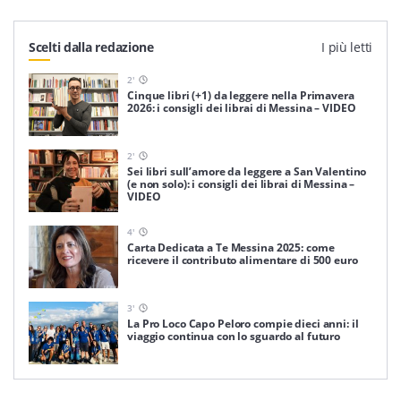
Scelti dalla redazione
I più letti
2
'
Cinque libri (+1) da leggere nella Primavera
2026: i consigli dei librai di Messina – VIDEO
2
'
Sei libri sull’amore da leggere a San Valentino
(e non solo): i consigli dei librai di Messina –
VIDEO
4
'
Carta Dedicata a Te Messina 2025: come
ricevere il contributo alimentare di 500 euro
3
'
La Pro Loco Capo Peloro compie dieci anni: il
viaggio continua con lo sguardo al futuro